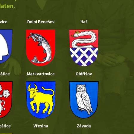
daten.
vice
Dolní Benešov
Hať
štice
Markvartovice
Oldřišov
oštice
Vřesina
Závada