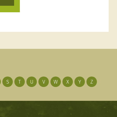
S
T
U
V
W
X
Y
Z