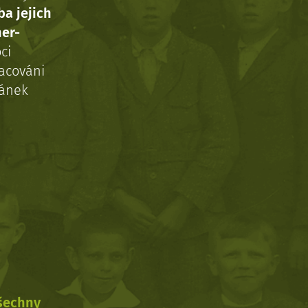
ba jejich
ner-
ci
acováni
ránek
všechny