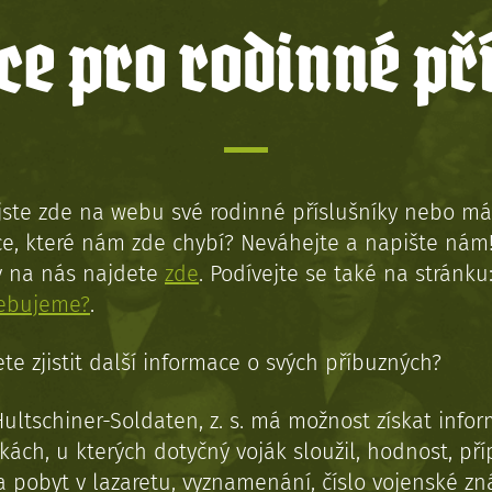
e pro rodinné př
jste zde na webu své rodinné příslušníky nebo má
e, které nám zde chybí? Neváhejte a napište nám
y na nás najdete
zde
. Podívejte se také na stránku
řebujeme?
.
te zjistit další informace o svých příbuzných?
Hultschiner-Soldaten, z. s. má možnost získat info
kách, u kterých dotyčný voják sloužil, hodnost, př
a pobyt v lazaretu, vyznamenání, číslo vojenské z