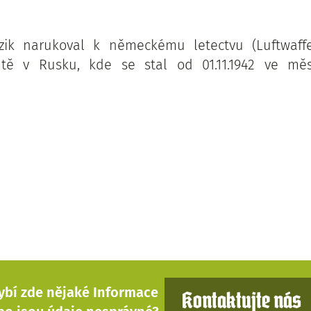
rczik narukoval k německému letectvu (Luftwaffe
ntě v Rusku, kde se stal od 01.11.1942 ve měs
ybí zde nějaké Informace
Kontaktujte nás