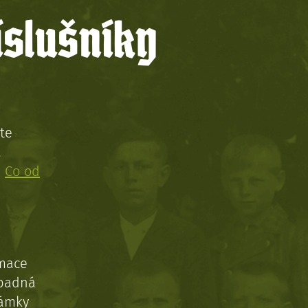
íslušníky
te
!
:
Co od
rmace
ípadná
námky