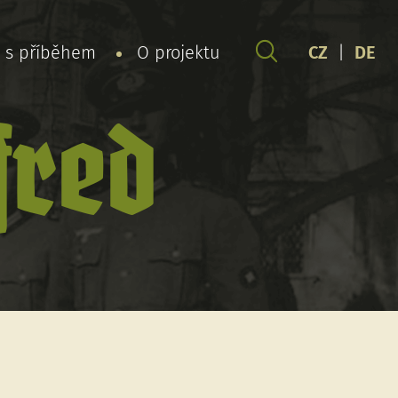
y s příběhem
O projektu
CZ
|
DE
fred