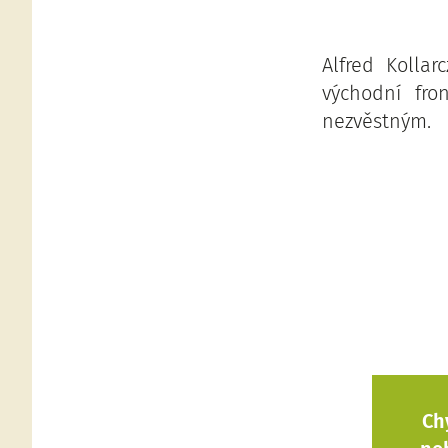
Alfred Kolla
východní fro
nezvěstným.
Ch