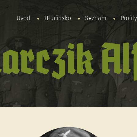
Úvod
Hlučínsko
Seznam
Profil
larczik Al