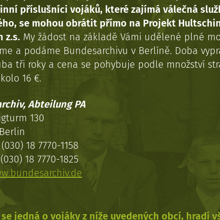
inní příslušníci vojáků, které zajímá válečná služ
ého, se mohou obrátit přímo na Projekt Hultschi
 z.s.
My žádost na základě Vámi udělené plné mo
eme a podáme Bundesarchivu v Berlíně. Doba vypr
uba tři roky a cena se pohybuje podle množství st
kolo 16 €.
rchiv, Abteilung PA
igturm 130
Berlin
(030) 18 7770-1158
(030) 18 7770-1825
w.bundesarchiv.de
se jedná o vojáky z níže uvedených obcí, hradí 