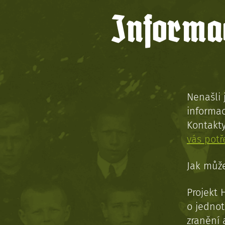
Informac
Nenašli 
informac
Kontakt
vás pot
Jak může
Projekt 
o jednot
zranění 