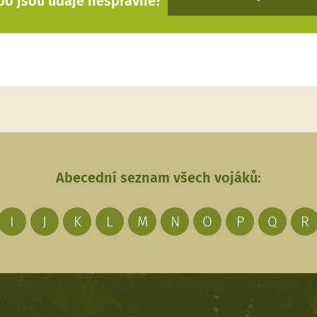
bo jsou údaje nesprávné?
Abecední seznam všech vojáků:
I
J
K
L
M
N
O
P
Q
R