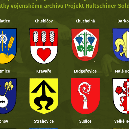
tky vojenskému archivu Projekt Hultschiner-Sol
latice
Chlebičov
Chuchelná
Darko
zmice
Kravaře
Ludgeřovice
Malé Ho
ohov
Strahovice
Sudice
Velké H