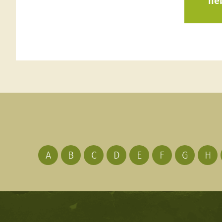
ne
A
B
C
D
E
F
G
H