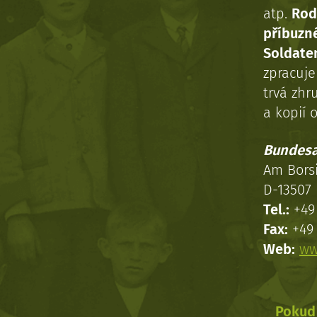
atp.
Rod
příbuzn
Soldaten
zpracuj
trvá zhr
a kopií o
Bundesa
Am Bors
D-13507 
Tel.:
+49 
Fax:
+49 
Web:
ww
Pokud 