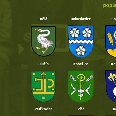
popla
Bělá
Bohuslavice
Bo
Hlučín
Kobeřice
Ko
Petřkovice
Píšť
R