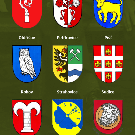
Oldřišov
Petřkovice
Píšť
Rohov
Strahovice
Sudice