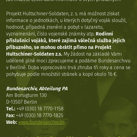
Projekt Hultschiner-Soldaten, z. s. má možnost získat
informace o jednotkách, u kterých dotyčný voják sloužil,
hodnost, případná zranění a pobyt v lazaretu,
vyznamenání, číslo vojenské známky atp.
Rodinní
příslušníci vojáků, které zajímá válečná služba jejich
příbuzného, se mohou obrátit přímo na Projekt
Hultschiner-Soldaten z.s.
My žádost na základě Vámi
udělené plné moci zpracujeme a podáme Bundesarchivu
v Berlíně. Doba vypracováni trvá zhruba tři roky a cena se
pohybuje podle množství stránek a kopií okolo 16 €.
Bundesarchiv, Abteilung PA
Am Borsigturm 130
D-13507 Berlin
Tel.:
+49 (030) 18 7770-1158
Fax:
+49 (030) 18 7770-1825
Web:
www.bundesarchiv.de