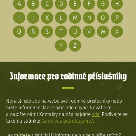
A
B
C
D
E
F
G
H
I
J
K
L
M
N
O
P
Q
R
S
T
U
V
W
X
Y
Z
Informace pro rodinné příslušníky
Nenašli jste zde na webu své rodinné příslušníky nebo
máte informace, které nám zde chybí? Neváhejte
a napište nám! Kontakty na nás najdete
zde
. Podívejte se
také na stránku:
Co od vás potřebujeme?
.
Jak můžete zjistit další informace o svých příbuzných?