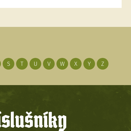
S
T
U
V
W
X
Y
Z
íslušníky