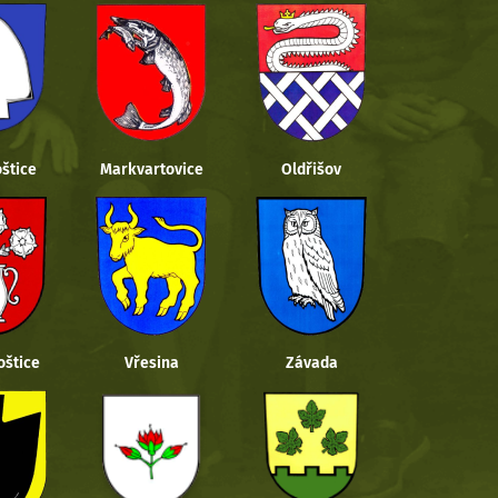
štice
Markvartovice
Oldřišov
oštice
Vřesina
Závada