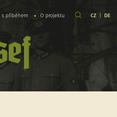
y s příběhem
O projektu
CZ
|
DE
sef