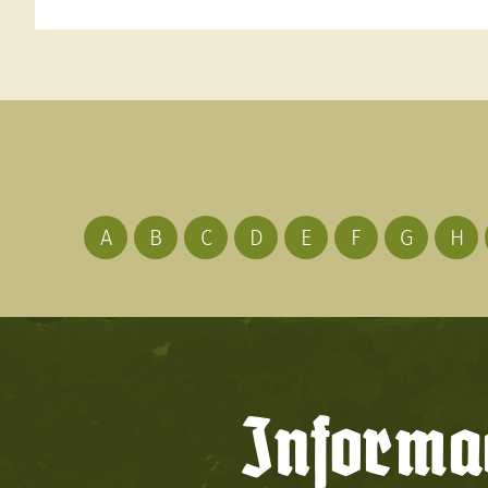
A
B
C
D
E
F
G
H
Informac