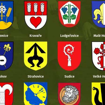
zmice
Kravaře
Ludgeřovice
Malé Ho
ohov
Strahovice
Sudice
Velké H