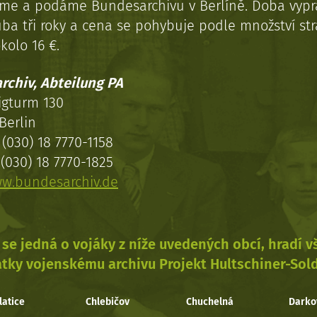
eme a podáme Bundesarchivu v Berlíně. Doba vypr
uba tři roky a cena se pohybuje podle množství st
kolo 16 €.
rchiv, Abteilung PA
igturm 130
Berlin
(030) 18 7770-1158
(030) 18 7770-1825
w.bundesarchiv.de
se jedná o vojáky z níže uvedených obcí, hradí 
tky vojenskému archivu Projekt Hultschiner-Sol
latice
Chlebičov
Chuchelná
Darko