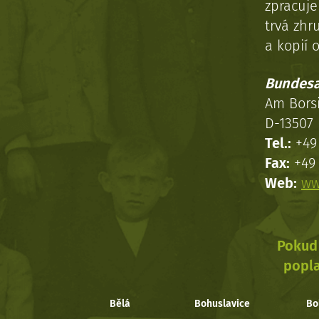
zpracuj
trvá zhr
a kopií o
Bundesa
Am Bors
D-13507 
Tel.:
+49 
Fax:
+49 
Web:
ww
Pokud 
popla
Bělá
Bohuslavice
Bo