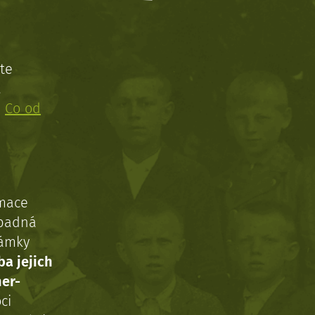
te
!
:
Co od
rmace
ípadná
námky
ba jejich
ner-
ci