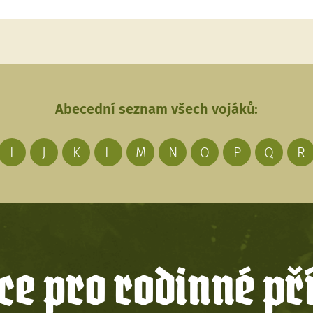
Abecední seznam všech vojáků:
I
J
K
L
M
N
O
P
Q
R
e pro rodinné př