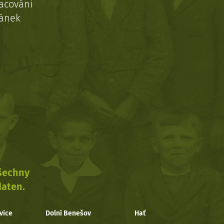
acováni
ránek
všechny
daten.
vice
Dolní Benešov
Hať