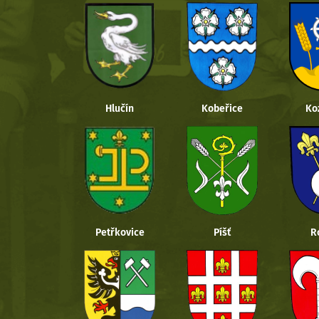
Hlučín
Kobeřice
Ko
Petřkovice
Píšť
R