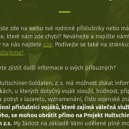
jste zde na webu své rodinné příslušníky nebo má
e, které nám zde chybí? Neváhejte a napište nám
y na nás najdete
zde
. Podívejte se také na stránku
řebujeme?
.
te zjistit další informace o svých příbuzných?
Hultschiner-Soldaten, z. s. má možnost získat info
kách, u kterých dotyčný voják sloužil, hodnost, př
a pobyt v lazaretu, vyznamenání, číslo vojenské z
inní příslušníci vojáků, které zajímá válečná služ
ého, se mohou obrátit přímo na Projekt Hultschi
 z.s.
My žádost na základě Vámi udělené plné mo