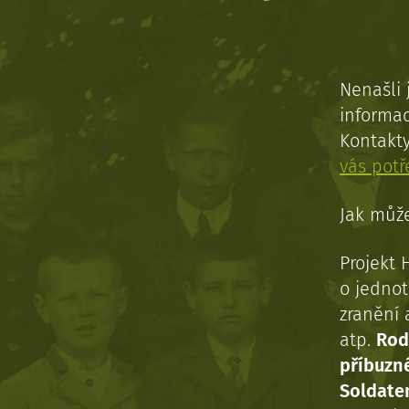
Nenašli 
informac
Kontakt
vás pot
Jak může
Projekt 
o jednot
zranění 
atp.
Rod
příbuzn
Soldaten