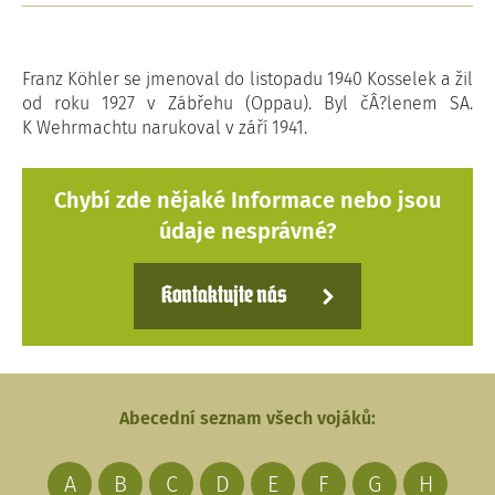
Franz Köhler se jmenoval do listopadu 1940 Kosselek a žil
od roku 1927 v Zábřehu (Oppau). Byl čÂ?lenem SA.
K Wehrmachtu narukoval v září 1941.
Chybí zde nějaké Informace nebo jsou
údaje nesprávné?
Kontaktujte nás
Abecední seznam všech vojáků:
A
B
C
D
E
F
G
H