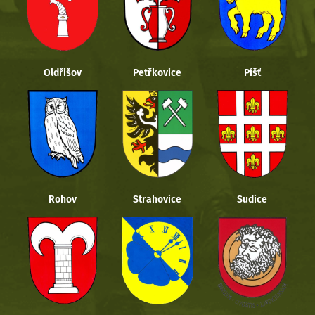
Oldřišov
Petřkovice
Píšť
Rohov
Strahovice
Sudice