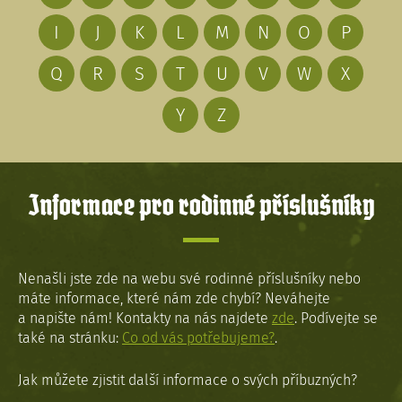
I
J
K
L
M
N
O
P
Q
R
S
T
U
V
W
X
Y
Z
Informace pro rodinné příslušníky
Nenašli jste zde na webu své rodinné příslušníky nebo
máte informace, které nám zde chybí? Neváhejte
a napište nám! Kontakty na nás najdete
zde
. Podívejte se
také na stránku:
Co od vás potřebujeme?
.
Jak můžete zjistit další informace o svých příbuzných?