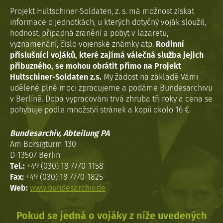
Projekt Hultschiner-Soldaten, z. s. má možnost získat
informace o jednotkách, u kterých dotyčný voják sloužil,
hodnost, případná zranění a pobyt v lazaretu,
vyznamenání, číslo vojenské známky atp.
Rodinní
příslušníci vojáků, které zajímá válečná služba jejich
příbuzného, se mohou obrátit přímo na Projekt
Hultschiner-Soldaten z.s.
My žádost na základě Vámi
udělené plné moci zpracujeme a podáme Bundesarchivu
v Berlíně. Doba vypracováni trvá zhruba tři roky a cena se
pohybuje podle množství stránek a kopií okolo 16 €.
Bundesarchiv, Abteilung PA
Am Borsigturm 130
D-13507 Berlin
Tel.:
+49 (030) 18 7770-1158
Fax:
+49 (030) 18 7770-1825
Web:
www.bundesarchiv.de
Pokud se jedná o vojáky z níže uvedených