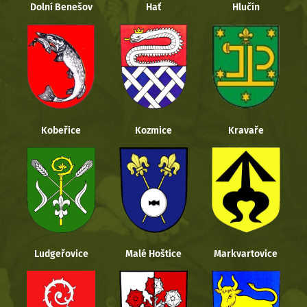
Dolní Benešov
Hať
Hlučín
Kobeřice
Kozmice
Kravaře
Ludgeřovice
Malé Hoštice
Markvartovice