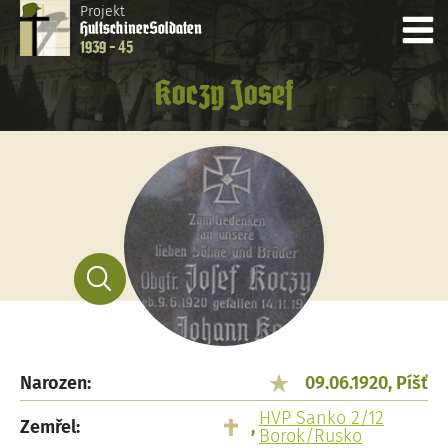
Projekt
Hultschiner
Soldaten
1939 - 45
Koczy Josef
Narozen:
09.06.1920, Píšť
HVP Sanko 2/12
Zemřel:
,
Borok/Rusko