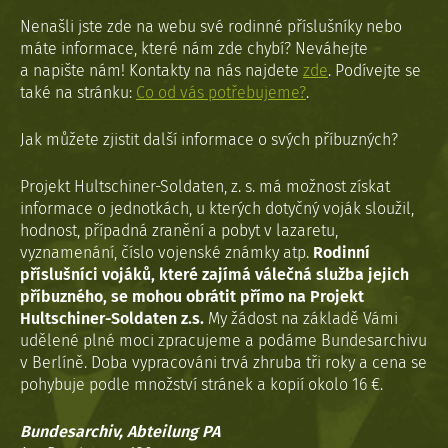
Nenašli jste zde na webu své rodinné příslušníky nebo
máte informace, které nám zde chybí? Neváhejte
a napište nám! Kontakty na nás najdete
zde
. Podívejte se
také na stránku:
Co od vás potřebujeme?
.
Jak můžete zjistit další informace o svých příbuzných?
Projekt Hultschiner-Soldaten, z. s. má možnost získat
informace o jednotkách, u kterých dotyčný voják sloužil,
hodnost, případná zranění a pobyt v lazaretu,
vyznamenání, číslo vojenské známky atp.
Rodinní
příslušníci vojáků, které zajímá válečná služba jejich
příbuzného, se mohou obrátit přímo na Projekt
Hultschiner-Soldaten z.s.
My žádost na základě Vámi
udělené plné moci zpracujeme a podáme Bundesarchivu
v Berlíně. Doba vypracováni trvá zhruba tři roky a cena se
pohybuje podle množství stránek a kopií okolo 16 €.
Bundesarchiv, Abteilung PA