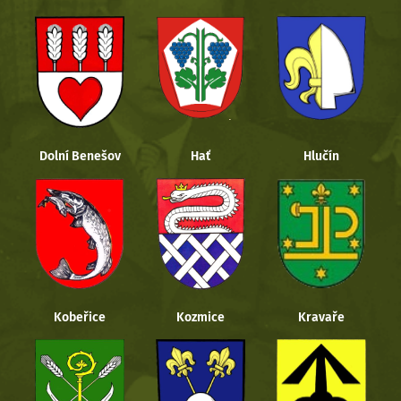
Dolní Benešov
Hať
Hlučín
Kobeřice
Kozmice
Kravaře