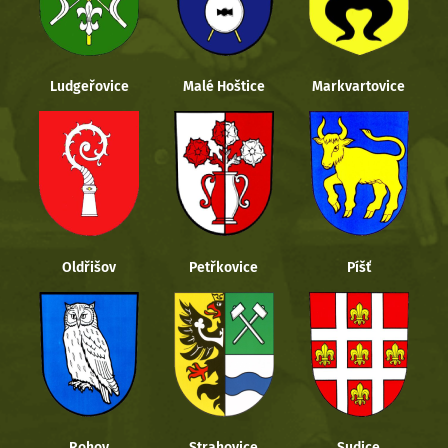
Ludgeřovice
Malé Hoštice
Markvartovice
Oldřišov
Petřkovice
Píšť
Rohov
Strahovice
Sudice