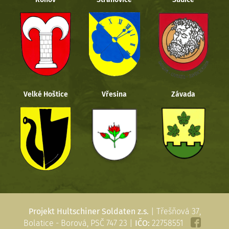
Velké Hoštice
Vřesina
Závada
Projekt Hultschiner Soldaten z.s.
| Třešňová 37,
Bolatice - Borová, PSČ 747 23 |
IČO:
22758551