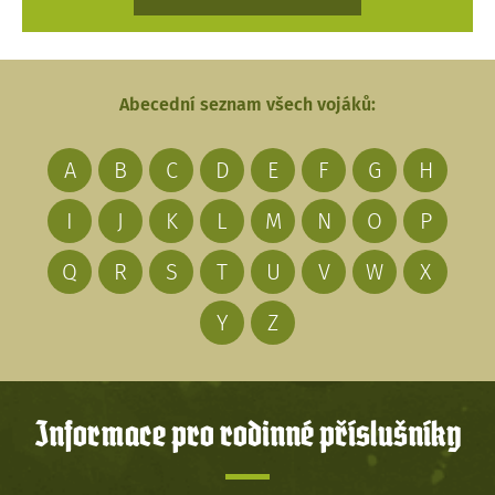
Abecední seznam všech vojáků:
A
B
C
D
E
F
G
H
I
J
K
L
M
N
O
P
Q
R
S
T
U
V
W
X
Y
Z
Informace pro rodinné příslušníky