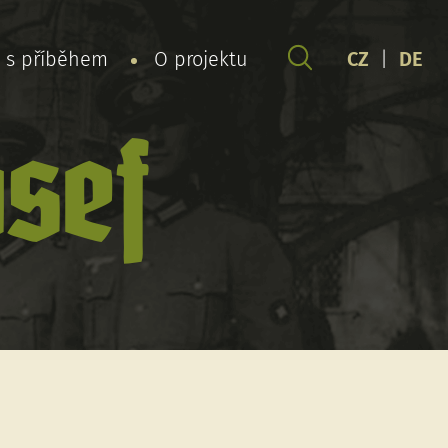
y s příběhem
O projektu
CZ
|
DE
sef