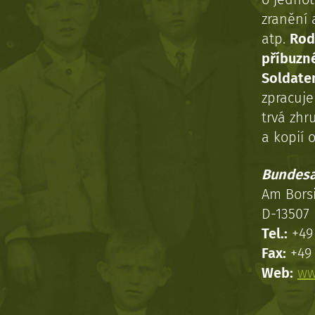
zranění 
atp.
Rod
příbuzn
Soldaten
zpracuj
trvá zhr
a kopií o
Bundesa
Am Bors
D-13507 
Tel.:
+49 
Fax:
+49 
Web:
ww