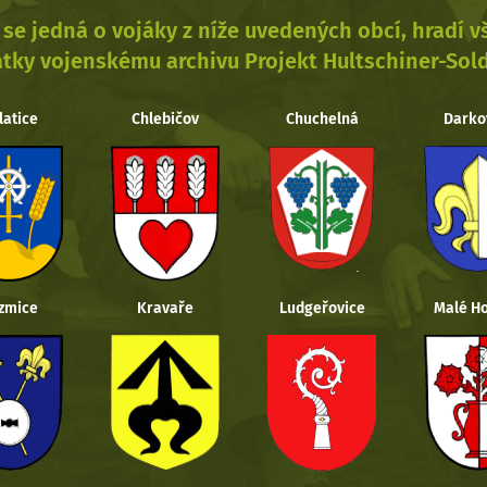
se jedná o vojáky z níže uvedených obcí, hradí 
tky vojenskému archivu Projekt Hultschiner-Sol
latice
Chlebičov
Chuchelná
Darko
zmice
Kravaře
Ludgeřovice
Malé Ho