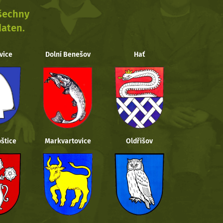
všechny
daten.
vice
Dolní Benešov
Hať
štice
Markvartovice
Oldřišov