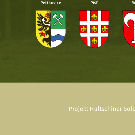
Petřkovice
Píšť
R
Projekt Hultschiner Sold