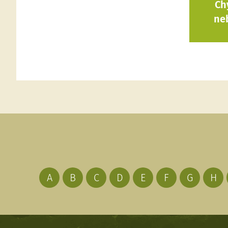
Ch
ne
A
B
C
D
E
F
G
H