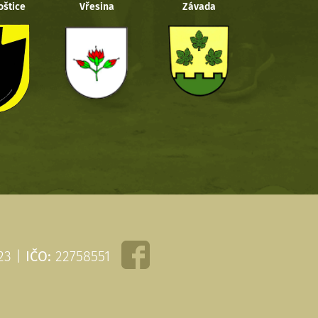
oštice
Vřesina
Závada
 23 |
IČO:
22758551