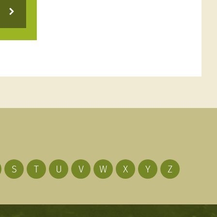
S
T
U
V
W
X
Y
Z