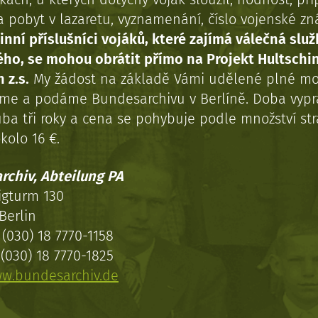
a pobyt v lazaretu, vyznamenání, číslo vojenské z
inní příslušníci vojáků, které zajímá válečná služ
ého, se mohou obrátit přímo na Projekt Hultschi
 z.s.
My žádost na základě Vámi udělené plné mo
eme a podáme Bundesarchivu v Berlíně. Doba vypr
uba tři roky a cena se pohybuje podle množství st
kolo 16 €.
rchiv, Abteilung PA
igturm 130
Berlin
(030) 18 7770-1158
(030) 18 7770-1825
w.bundesarchiv.de