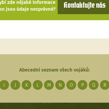
ybí zde nějaké Informace
Kontaktujte nás
bo jsou údaje nesprávné?
Abecední seznam všech vojáků:
I
J
K
L
M
N
O
P
Q
R