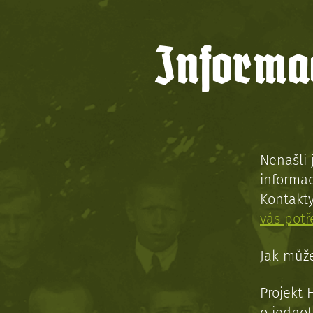
Informac
Nenašli 
informac
Kontakt
vás pot
Jak může
Projekt 
o jednot