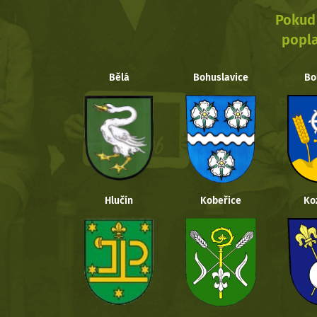
Pokud 
popla
Bělá
Bohuslavice
Bo
Hlučín
Kobeřice
Ko