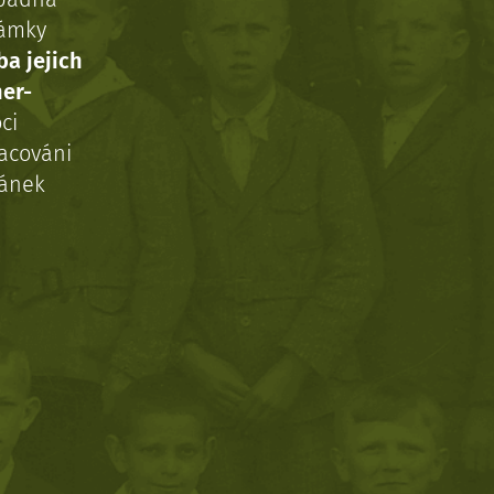
námky
ba jejich
ner-
ci
acováni
ránek