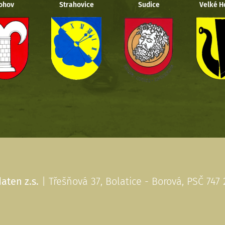
ohov
Strahovice
Sudice
Velké H
aten z.s.
| Třešňová 37, Bolatice - Borová, PSČ 747