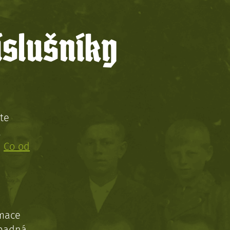
íslušníky
te
!
:
Co od
rmace
ípadná