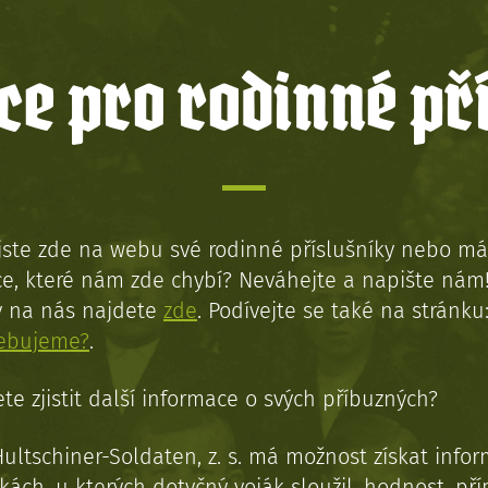
e pro rodinné př
jste zde na webu své rodinné příslušníky nebo má
e, které nám zde chybí? Neváhejte a napište nám
y na nás najdete
zde
. Podívejte se také na stránku
řebujeme?
.
te zjistit další informace o svých příbuzných?
Hultschiner-Soldaten, z. s. má možnost získat info
kách, u kterých dotyčný voják sloužil, hodnost, př