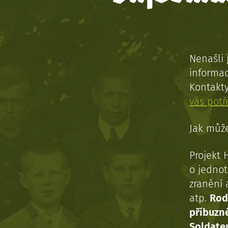
Nenašli 
informac
Kontakt
vás pot
Jak může
Projekt 
o jednot
zranění 
atp.
Rod
příbuzn
Soldaten