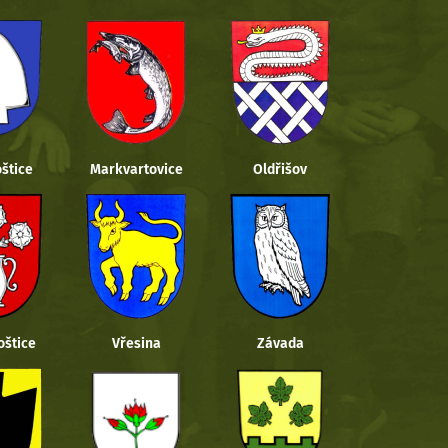
štice
Markvartovice
Oldřišov
oštice
Vřesina
Závada