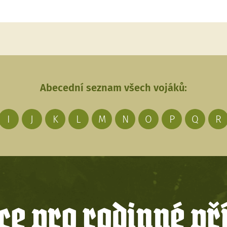
Abecední seznam všech vojáků:
I
J
K
L
M
N
O
P
Q
R
e pro rodinné př