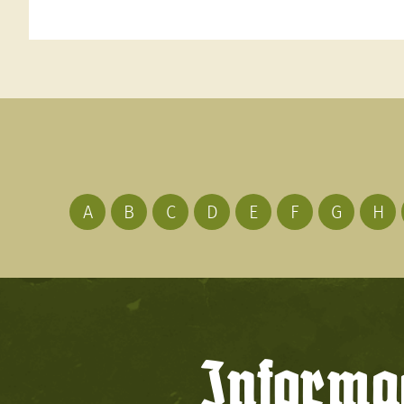
A
B
C
D
E
F
G
H
Informac