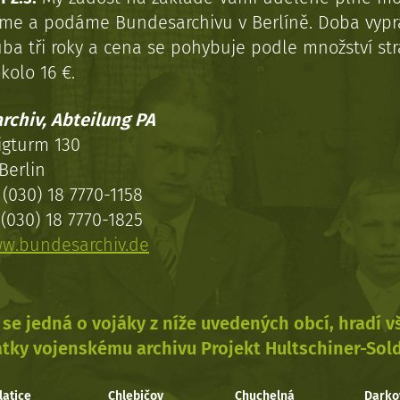
eme a podáme Bundesarchivu v Berlíně. Doba vypr
uba tři roky a cena se pohybuje podle množství st
kolo 16 €.
rchiv, Abteilung PA
igturm 130
Berlin
(030) 18 7770-1158
(030) 18 7770-1825
w.bundesarchiv.de
se jedná o vojáky z níže uvedených obcí, hradí 
tky vojenskému archivu Projekt Hultschiner-Sol
latice
Chlebičov
Chuchelná
Darko