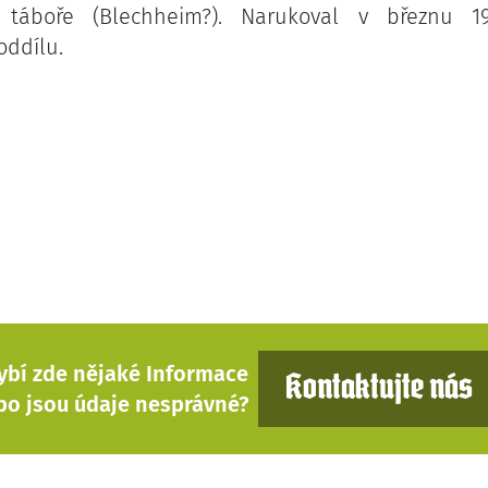
 táboře (Blechheim?). Narukoval v březnu 19
oddílu.
ybí zde nějaké Informace
Kontaktujte nás
bo jsou údaje nesprávné?