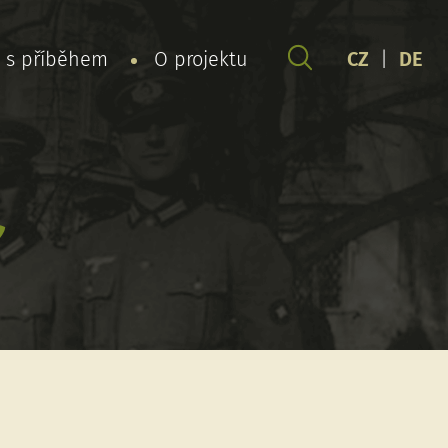
y s příběhem
O projektu
CZ
|
DE
l