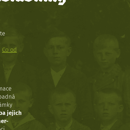
te
!
:
Co od
rmace
ípadná
námky
ba jejich
ner-
ci