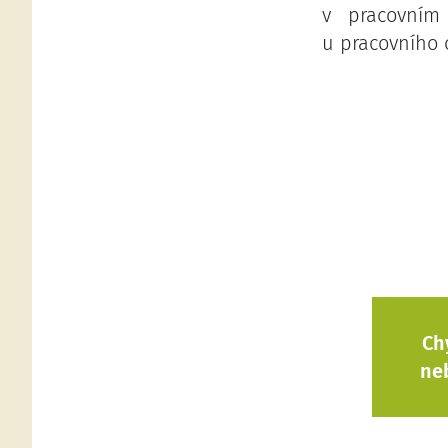
v pracovním
u pracovního 
Ch
ne