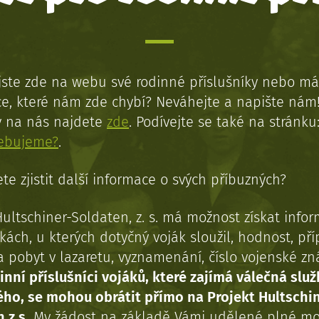
jste zde na webu své rodinné příslušníky nebo má
e, které nám zde chybí? Neváhejte a napište nám
y na nás najdete
zde
. Podívejte se také na stránku
řebujeme?
.
te zjistit další informace o svých příbuzných?
Hultschiner-Soldaten, z. s. má možnost získat info
kách, u kterých dotyčný voják sloužil, hodnost, př
a pobyt v lazaretu, vyznamenání, číslo vojenské z
inní příslušníci vojáků, které zajímá válečná služ
ého, se mohou obrátit přímo na Projekt Hultschi
 z.s.
My žádost na základě Vámi udělené plné mo