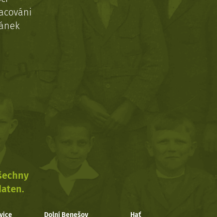
acováni
ránek
všechny
daten.
vice
Dolní Benešov
Hať