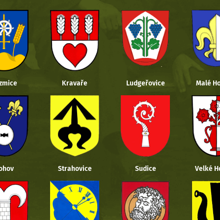
zmice
Kravaře
Ludgeřovice
Malé Ho
ohov
Strahovice
Sudice
Velké H