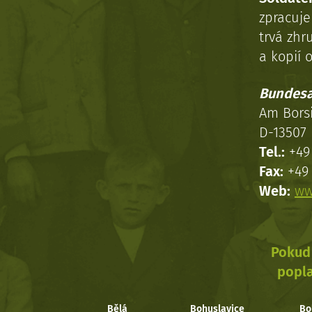
zpracuj
trvá zhr
a kopií o
Bundesa
Am Bors
D-13507 
Tel.:
+49 
Fax:
+49 
Web:
ww
Pokud 
popla
Bělá
Bohuslavice
Bo