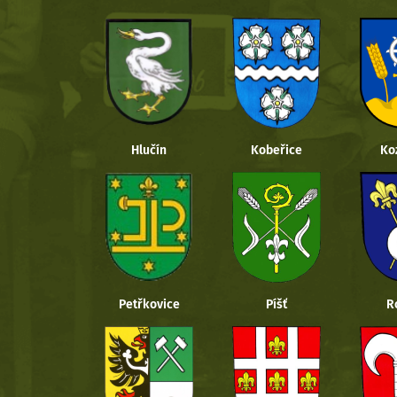
Hlučín
Kobeřice
Ko
Petřkovice
Píšť
R