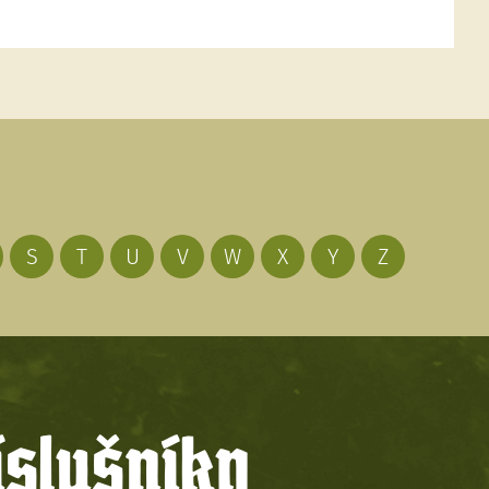
S
T
U
V
W
X
Y
Z
íslušníky