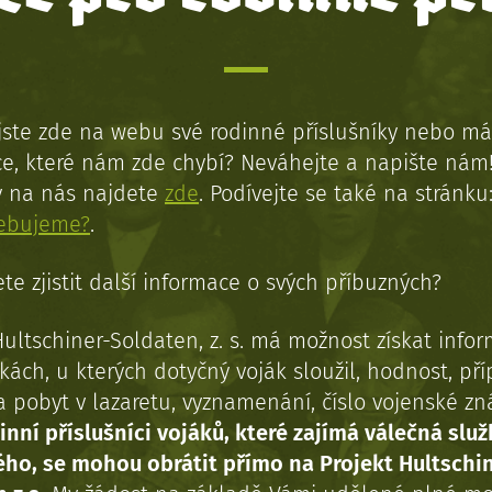
jste zde na webu své rodinné příslušníky nebo má
e, které nám zde chybí? Neváhejte a napište nám
y na nás najdete
zde
. Podívejte se také na stránku
řebujeme?
.
te zjistit další informace o svých příbuzných?
Hultschiner-Soldaten, z. s. má možnost získat info
kách, u kterých dotyčný voják sloužil, hodnost, př
a pobyt v lazaretu, vyznamenání, číslo vojenské z
inní příslušníci vojáků, které zajímá válečná služ
ého, se mohou obrátit přímo na Projekt Hultschi