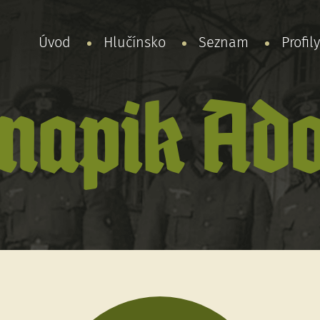
Úvod
Hlučínsko
Seznam
Profil
napik Ado