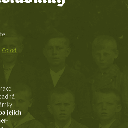
te
!
:
Co od
rmace
ípadná
námky
ba jejich
ner-