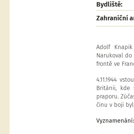
Bydliště:
Zahraniční 
Adolf Knapik
Narukoval do 
frontě ve Fran
4.11.1944 vs
Británii, kd
praporu. Zúča
činu v boji b
Vyznamenání