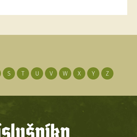
S
T
U
V
W
X
Y
Z
íslušníky