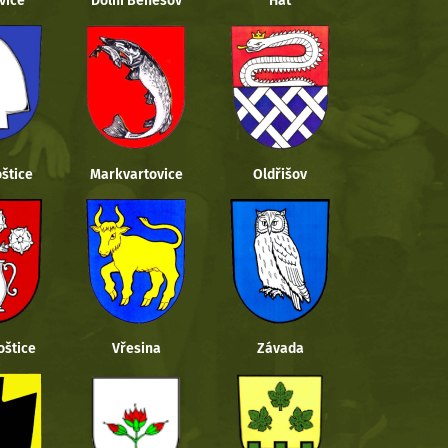
vice
Dolní Benešov
Hať
štice
Markvartovice
Oldřišov
oštice
Vřesina
Závada