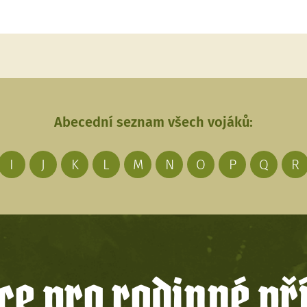
Abecední seznam všech vojáků:
I
J
K
L
M
N
O
P
Q
R
e pro rodinné př