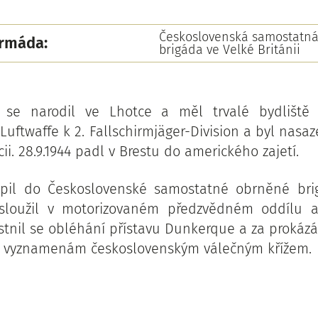
Československá samostatn
armáda:
brigáda ve Velké Británii
 se narodil ve Lhotce a měl trvalé bydliště v
Luftwaffe k 2. Fallschirmjäger-Division a byl nasa
cii. 28.9.1944 padl v Brestu do amerického zajetí.
toupil do Československé samostatné obrněné bri
e sloužil v motorizovaném předzvědném oddílu 
stnil se obléhání přístavu Dunkerque a za prokázán
yl vyznamenám československým válečným křížem.
: