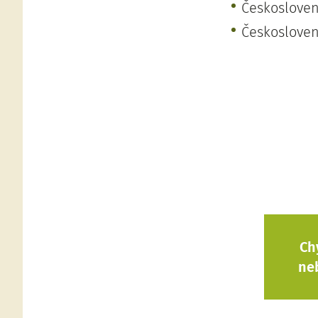
Českosloven
Českosloven
Ch
ne