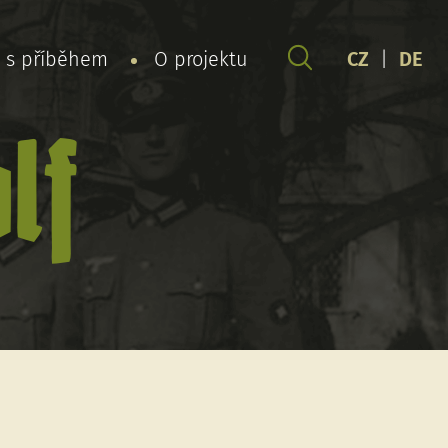
y s příběhem
O projektu
CZ
|
DE
lf