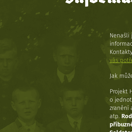
Nenašli 
informac
Kontakt
vás pot
Jak může
Projekt 
o jednot
zranění 
atp.
Rod
příbuzn