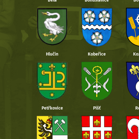
Bělá
Bohuslavice
Bo
Hlučín
Kobeřice
Ko
Petřkovice
Píšť
R