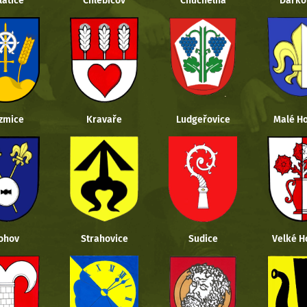
latice
Chlebičov
Chuchelná
Darko
zmice
Kravaře
Ludgeřovice
Malé Ho
ohov
Strahovice
Sudice
Velké H