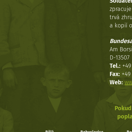
Soldaten
zpracuj
trvá zhr
a kopií o
Bundesa
Am Bors
D-13507 
Tel.:
+49 
Fax:
+49 
Web:
ww
Pokud 
popla