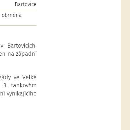
Bartovice
á obrněná
 Bartovicích.
zen na západní
gády ve Velké
a 3. tankovém
í vynikajícího