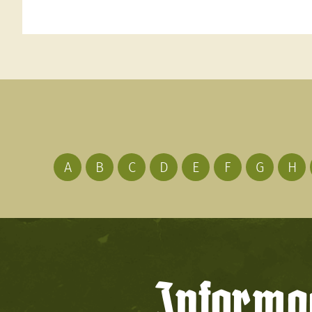
A
B
C
D
E
F
G
H
Informac