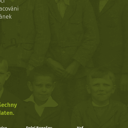
ci
acováni
ránek
všechny
daten.