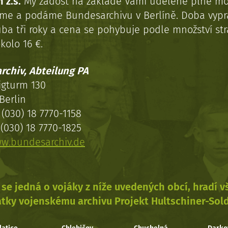
 z.s.
My žádost na základě Vámi udělené plné mo
eme a podáme Bundesarchivu v Berlíně. Doba vypr
uba tři roky a cena se pohybuje podle množství st
kolo 16 €.
rchiv, Abteilung PA
igturm 130
Berlin
(030) 18 7770-1158
(030) 18 7770-1825
w.bundesarchiv.de
se jedná o vojáky z níže uvedených obcí, hradí 
tky vojenskému archivu Projekt Hultschiner-Sol