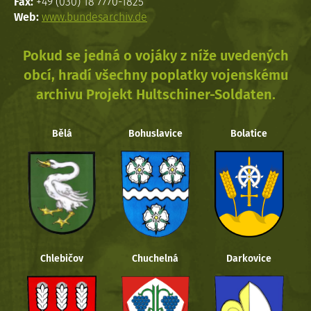
Fax:
+49 (030) 18 7770-1825
Web:
www.bundesarchiv.de
Pokud se jedná o vojáky z níže uvedených
obcí, hradí všechny poplatky vojenskému
archivu Projekt Hultschiner-Soldaten.
Bělá
Bohuslavice
Bolatice
Chlebičov
Chuchelná
Darkovice