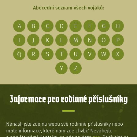
Abecední seznam všech vojáků:
A
B
C
D
E
F
G
H
I
J
K
L
M
N
O
P
Q
R
S
T
U
V
W
X
Y
Z
Informace pro rodinné příslušníky
Nenašli jste zde na webu své rodinné příslušníky nebo
máte informace, které nám zde chybí? Neváhejte