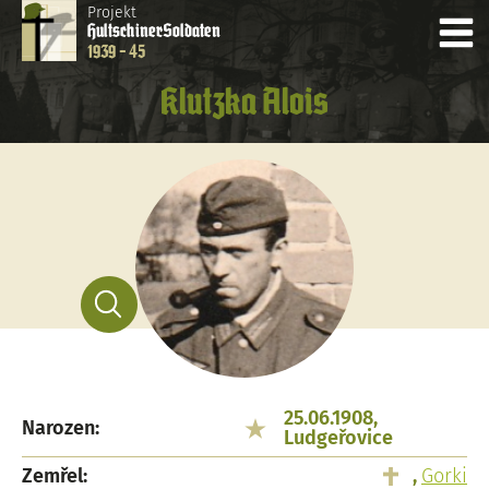
Projekt
Hultschiner
Soldaten
1939 - 45
Klutzka Alois
25.06.1908,
Narozen:
Ludgeřovice
Zemřel:
,
Gorki