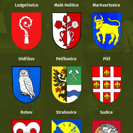
Ludgeřovice
Malé Hoštice
Markvartovice
Oldřišov
Petřkovice
Píšť
Rohov
Strahovice
Sudice