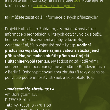
a napište nám! Kontakty na nás najdete
zde
. Podívejte se
také na stránku:
Co od vás potřebujeme?
.
Jak můžete zjistit další informace o svých příbuzných?
Projekt Hultschiner-Soldaten, z. s. má možnost získat
informace o jednotkách, u kterých dotyčný voják sloužil,
hodnost, případná zranění a pobyt v lazaretu,
vyznamenání, číslo vojenské známky atp.
Rodinní
příslušníci vojáků, které zajímá válečná služba jejich
příbuzného, se mohou obrátit přímo na Projekt
Hultschiner-Soldaten z.s.
My žádost na základě Vámi
udělené plné moci zpracujeme a podáme Bundesarchivu
v Berlíně. Doba vypracováni trvá zhruba tři roky a cena se
pohybuje podle množství stránek a kopií okolo 16 €.
Bundesarchiv, Abteilung PA
Am Borsigturm 130
D-13507 Berlin
Tel.:
+49 (030) 18 7770-1158