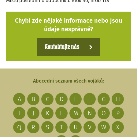
Místo posledního odpočinku: Blok 46, hrob 118
Chybí zde nějaké Informace nebo jsou
údaje nesprávné?
Kontaktujte nás
Abecední seznam všech vojáků:
A
B
C
D
E
F
G
H
I
J
K
L
M
N
O
P
Q
R
S
T
U
V
W
X