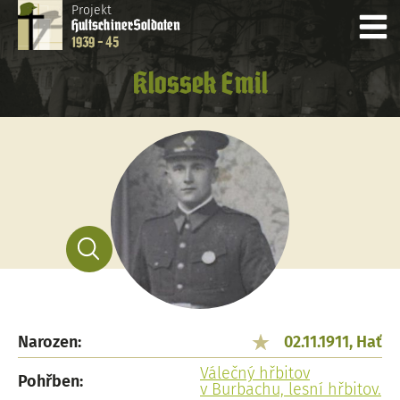
Projekt
Hultschiner
Soldaten
1939 - 45
Klossek Emil
Narozen:
02.11.1911, Hať
Válečný hřbitov
Pohřben:
v Burbachu, lesní hřbitov.