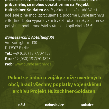
příbuzného, se mohou obrátit přímo na Projekt
Hultschiner-Soldaten z.s.
My žádost na základě Vámi
udělené plné moci zpracujeme a podáme Bundesarchivu
v Berlíně. Doba vypracováni trvá zhruba tři roky a cena se
pohybuje podle množství stránek a kopií okolo 16 €.
Bundesarchiv, Abteilung PA
Am Borsigturm 130
D-13507 Berlin
Tel.:
+49 (030) 18 7770-1158
Fax:
+49 (030) 18 7770-1825
Web:
www.bundesarchiv.de
Pokud se jedná o vojáky z níže uvedených
obcí, hradí všechny poplatky vojenskému
archivu Projekt Hultschiner-Soldaten.
Bělá
Bohuslavice
Bolatice