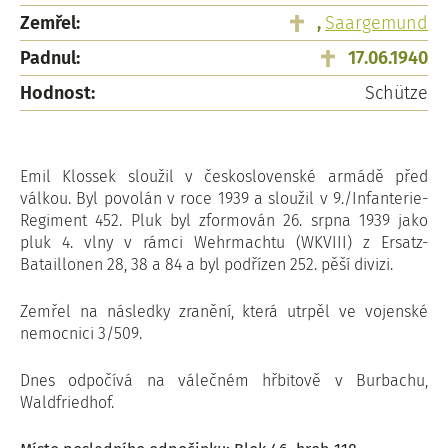
Zemřel:
,
Saargemund
Padnul:
17.06.1940
Hodnost:
Schütze
Emil Klossek sloužil v československé armádě před
válkou. Byl povolán v roce 1939 a sloužil v 9./Infanterie-
Regiment 452. Pluk byl zformován 26. srpna 1939 jako
pluk 4. vlny v rámci Wehrmachtu (WKVIII) z Ersatz-
Bataillonen 28, 38 a 84 a byl podřízen 252. pěší divizi.
Zemřel na následky zranění, která utrpěl ve vojenské
nemocnici 3/509.
Dnes odpočívá na válečném hřbitově v Burbachu,
Waldfriedhof.