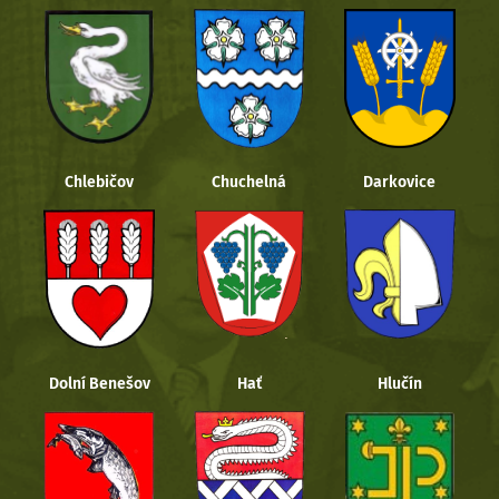
Chlebičov
Chuchelná
Darkovice
Dolní Benešov
Hať
Hlučín