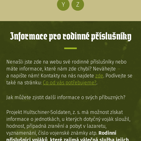
Y
Z
Informace pro rodinné příslušníky
Nenašli jste zde na webu své rodinné příslušníky nebo
máte informace, které nám zde chybí? Neváhejte
a napište nám! Kontakty na nás najdete
zde
. Podívejte se
také na stránku:
Co od vás potřebujeme?
.
Jak můžete zjistit další informace o svých příbuzných?
Projekt Hultschiner-Soldaten, z. s. má možnost získat
informace o jednotkách, u kterých dotyčný voják sloužil,
hodnost, případná zranění a pobyt v lazaretu,
vyznamenání, číslo vojenské známky atp.
Rodinní
příslušníci vojáků, které zajímá válečná služba jejich