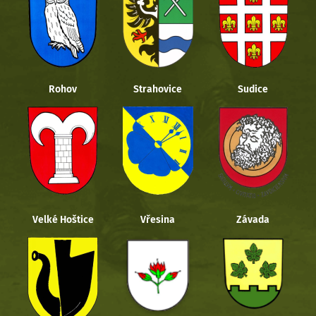
Rohov
Strahovice
Sudice
Velké Hoštice
Vřesina
Závada