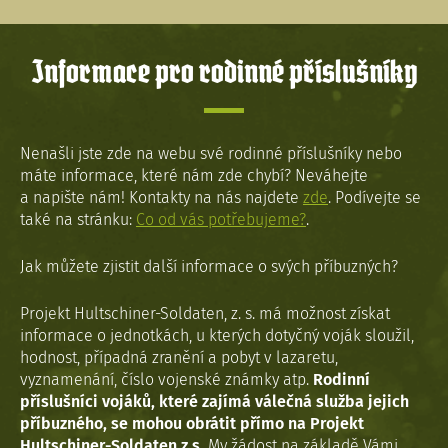
Informace pro rodinné příslušníky
Nenašli jste zde na webu své rodinné příslušníky nebo
máte informace, které nám zde chybí? Neváhejte
a napište nám! Kontakty na nás najdete
zde
. Podívejte se
také na stránku:
Co od vás potřebujeme?
.
Jak můžete zjistit další informace o svých příbuzných?
Projekt Hultschiner-Soldaten, z. s. má možnost získat
informace o jednotkách, u kterých dotyčný voják sloužil,
hodnost, případná zranění a pobyt v lazaretu,
vyznamenání, číslo vojenské známky atp.
Rodinní
příslušníci vojáků, které zajímá válečná služba jejich
příbuzného, se mohou obrátit přímo na Projekt
Hultschiner-Soldaten z.s.
My žádost na základě Vámi