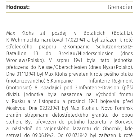
Hodnost:
Grenadier
Max Klohs žil později v Bolaticích (Bolatitz).
K Wehrmachtu narukoval 17.02.1941 a byl zařazen k rotě
střeleckého praporu -2.Kompanie Schützen-Ersatz-
Bataillon 13 do Breslau/Niederschlesien (dnes
Wroclaw/Polsko). V srpnu 1941 byla tato jednotka
přeřazena do Neisse/Oberschlesien (dnes Nysa/Polsko).
Dne 01.11.1941 byl Max Klohs převelen k rotě pěšího pluku
(motorizovaného)-5.Kompanie Infanterie-Regiment
(motorisiet) 8. spadající pod 3.Infanterie-Division (pěší
divizi). Jednotka byla nasazena na východní frontu
v Rusku a v listopadu a prosinci 1941 bojovala před
Moskvou. Dne 02.12.1941 byl Max Klohs u Novo Fominsk
zraněn střepinami dělostřeleckého granátu do obou
stehen. Byl převezen do polního lazaretu v Borovsk
a následně do vojenského lazaretu do Obocnik, kde
setrval do 09.06.1942. Od 02.07.1942 byl zařazen k rotě