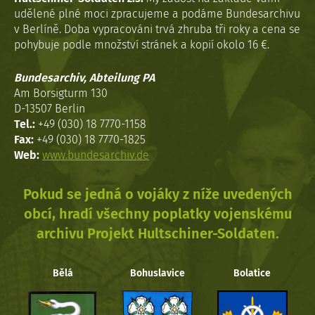
udělené plné moci zpracujeme a podáme Bundesarchivu
v Berlíně. Doba vypracováni trvá zhruba tři roky a cena se
pohybuje podle množství stránek a kopií okolo 16 €.
Bundesarchiv, Abteilung PA
Am Borsigturm 130
D-13507 Berlin
Tel.:
+49 (030) 18 7770-1158
Fax:
+49 (030) 18 7770-1825
Web:
www.bundesarchiv.de
Pokud se jedná o vojáky z níže uvedených
obcí, hradí všechny poplatky vojenskému
archivu Projekt Hultschiner-Soldaten.
Bělá
Bohuslavice
Bolatice