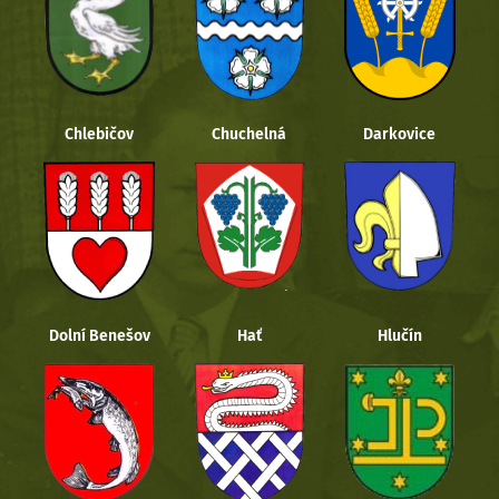
Chlebičov
Chuchelná
Darkovice
Dolní Benešov
Hať
Hlučín