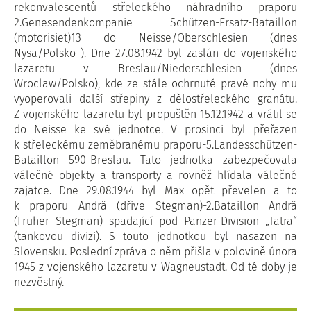
rekonvalescentů střeleckého náhradního praporu
2.Genesendenkompanie Schützen-Ersatz-Bataillon
(motorisiet)13 do Neisse/Oberschlesien (dnes
Nysa/Polsko ). Dne 27.08.1942 byl zaslán do vojenského
lazaretu v Breslau/Niederschlesien (dnes
Wroclaw/Polsko), kde ze stále ochrnuté pravé nohy mu
vyoperovali další střepiny z dělostřeleckého granátu.
Z vojenského lazaretu byl propuštěn 15.12.1942 a vrátil se
do Neisse ke své jednotce. V prosinci byl přeřazen
k střeleckému zeměbranému praporu-5.Landesschützen-
Bataillon 590-Breslau. Tato jednotka zabezpečovala
válečné objekty a transporty a rovněž hlídala válečné
zajatce. Dne 29.08.1944 byl Max opět převelen a to
k praporu Andrä (dřive Stegman)-2.Bataillon Andrä
(Früher Stegman) spadající pod Panzer-Division „Tatra“
(tankovou divizi). S touto jednotkou byl nasazen na
Slovensku. Poslední zpráva o něm přišla v polovině února
1945 z vojenského lazaretu v Wagneustadt. Od té doby je
nezvěstný.