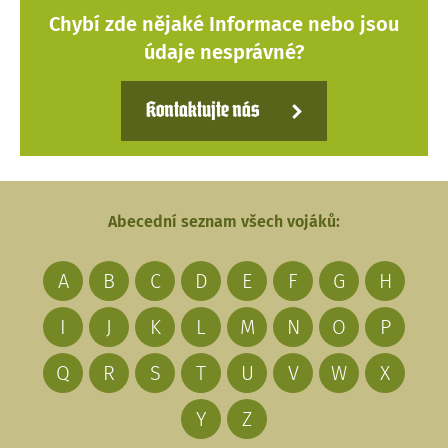
Chybí zde nějaké Informace nebo jsou
údaje nesprávné?
Kontaktujte nás
Abecední seznam všech vojáků:
A
B
C
D
E
F
G
H
I
J
K
L
M
N
O
P
Q
R
S
T
U
V
W
X
Y
Z