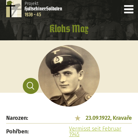
Projekt
Hultschiner
Soldaten
1939 - 45
Klohs Max
Narozen:
23.09.1922, Kravaře
Vermisst seit Februar
Pohřben:
1945