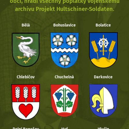
obcí, hradí všechny poplatky vojenskému
archivu Projekt Hultschiner-Soldaten.
Bělá
Bohuslavice
Bolatice
Chlebičov
Chuchelná
Darkovice