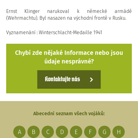
Ernst Klinger narukoval k německé armádě
(Wehrmachtu). Byl nasazen na východní frontě v Rusku.
Vyznamenání : Winterschlacht-Medaille 1941
Chybí zde nějaké Informace nebo jsou
údaje nesprávné?
Kontaktujte nás
Abecední seznam všech vojáků:
A
B
C
D
E
F
G
H