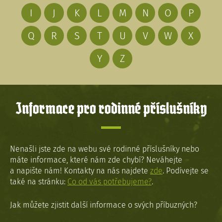
I
J
K
L
M
N
O
P
Q
R
S
T
U
V
W
X
Y
Z
Informace pro rodinné příslušníky
Nenašli jste zde na webu své rodinné příslušníky nebo
máte informace, které nám zde chybí? Neváhejte
a napište nám! Kontakty na nás najdete
zde
. Podívejte se
také na stránku:
Co od vás potřebujeme?
.
Jak můžete zjistit další informace o svých příbuzných?