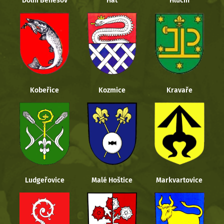
Dolní Benešov
Hať
Hlučín
Kobeřice
Kozmice
Kravaře
Ludgeřovice
Malé Hoštice
Markvartovice