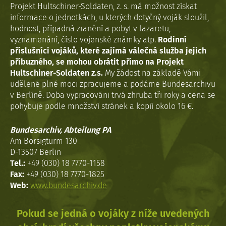
Projekt Hultschiner-Soldaten, z. s. má možnost získat
informace o jednotkách, u kterých dotyčný voják sloužil,
hodnost, případná zranění a pobyt v lazaretu,
vyznamenání, číslo vojenské známky atp.
Rodinní
příslušníci vojáků, které zajímá válečná služba jejich
příbuzného, se mohou obrátit přímo na Projekt
Hultschiner-Soldaten z.s.
My žádost na základě Vámi
udělené plné moci zpracujeme a podáme Bundesarchivu
v Berlíně. Doba vypracováni trvá zhruba tři roky a cena se
pohybuje podle množství stránek a kopií okolo 16 €.
Bundesarchiv, Abteilung PA
Am Borsigturm 130
D-13507 Berlin
Tel.:
+49 (030) 18 7770-1158
Fax:
+49 (030) 18 7770-1825
Web:
www.bundesarchiv.de
Pokud se jedná o vojáky z níže uvedených