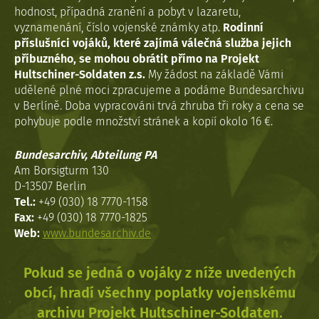
hodnost, případná zranění a pobyt v lazaretu,
vyznamenání, číslo vojenské známky atp.
Rodinní
příslušníci vojáků, které zajímá válečná služba jejich
příbuzného, se mohou obrátit přímo na Projekt
Hultschiner-Soldaten z.s.
My žádost na základě Vámi
udělené plné moci zpracujeme a podáme Bundesarchivu
v Berlíně. Doba vypracováni trvá zhruba tři roky a cena se
pohybuje podle množství stránek a kopií okolo 16 €.
Bundesarchiv, Abteilung PA
Am Borsigturm 130
D-13507 Berlin
Tel.:
+49 (030) 18 7770-1158
Fax:
+49 (030) 18 7770-1825
Web:
www.bundesarchiv.de
Pokud se jedná o vojáky z níže uvedených
obcí, hradí všechny poplatky vojenskému
archivu Projekt Hultschiner-Soldaten.