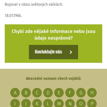
Bojoval v obou světových válkách.
18.01.1966.
Chybí zde nějaké Informace nebo jsou
údaje nesprávné?
Kontaktujte nás
Abecední seznam všech vojáků:
A
B
C
D
E
F
G
H
I
J
K
L
M
N
O
P