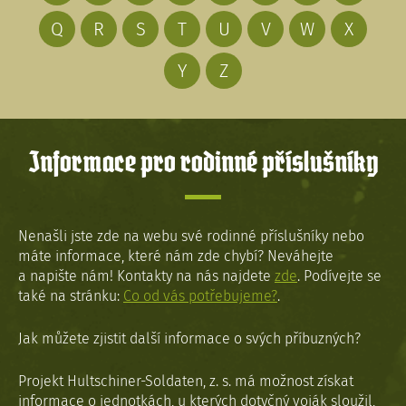
Q
R
S
T
U
V
W
X
Y
Z
Informace pro rodinné příslušníky
Nenašli jste zde na webu své rodinné příslušníky nebo
máte informace, které nám zde chybí? Neváhejte
a napište nám! Kontakty na nás najdete
zde
. Podívejte se
také na stránku:
Co od vás potřebujeme?
.
Jak můžete zjistit další informace o svých příbuzných?
Projekt Hultschiner-Soldaten, z. s. má možnost získat
informace o jednotkách, u kterých dotyčný voják sloužil,