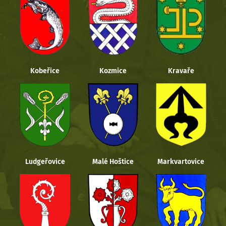
Kobeřice
Kozmice
Kravaře
Ludgeřovice
Malé Hoštice
Markvartovice