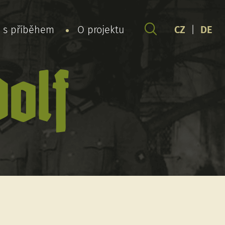
y s příběhem
O projektu
CZ
|
DE
olf