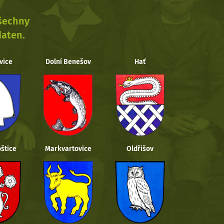
všechny
daten.
vice
Dolní Benešov
Hať
štice
Markvartovice
Oldřišov