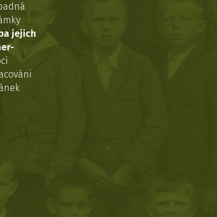
ípadná
námky
ba jejich
ner-
ci
acováni
ránek