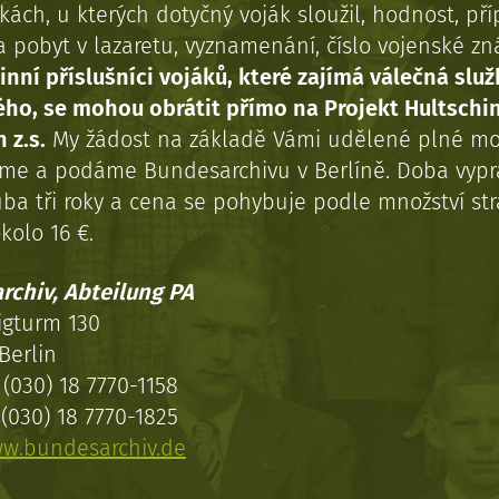
kách, u kterých dotyčný voják sloužil, hodnost, př
a pobyt v lazaretu, vyznamenání, číslo vojenské z
inní příslušníci vojáků, které zajímá válečná služ
ého, se mohou obrátit přímo na Projekt Hultschi
 z.s.
My žádost na základě Vámi udělené plné mo
eme a podáme Bundesarchivu v Berlíně. Doba vypr
uba tři roky a cena se pohybuje podle množství st
kolo 16 €.
rchiv, Abteilung PA
igturm 130
Berlin
(030) 18 7770-1158
(030) 18 7770-1825
w.bundesarchiv.de