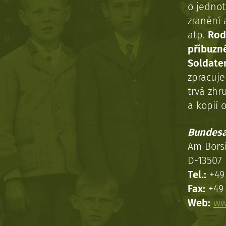
o jednot
zranění 
atp.
Rod
příbuzn
Soldaten
zpracuj
trvá zhr
a kopií o
Bundesa
Am Bors
D-13507 
Tel.:
+49 
Fax:
+49 
Web:
ww