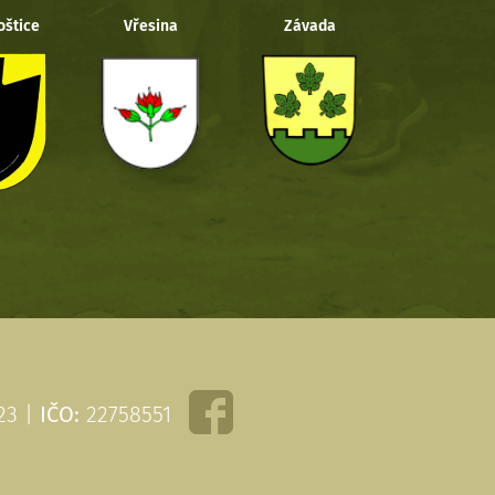
oštice
Vřesina
Závada
 23 |
IČO:
22758551