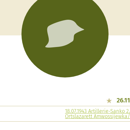
26.1
18.07.1943 Artillerie-Sanko 2
Ortslazarett Amwossijewka