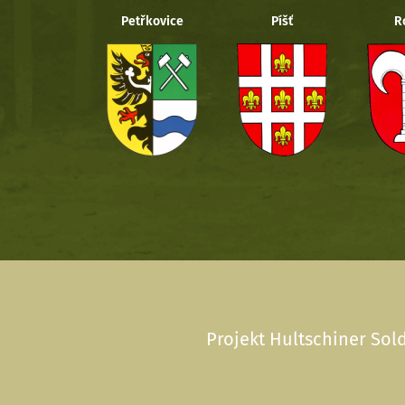
Petřkovice
Píšť
R
Projekt Hultschiner Sold