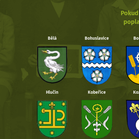
Pokud 
popla
Bělá
Bohuslavice
Bo
Hlučín
Kobeřice
Ko