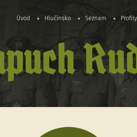
Úvod
Hlučínsko
Seznam
Profil
apuch Rud