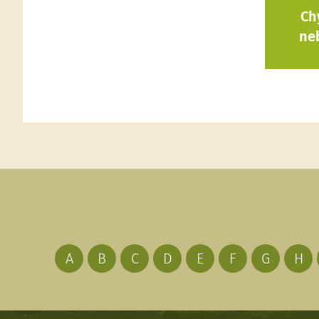
Ch
ne
A
B
C
D
E
F
G
H