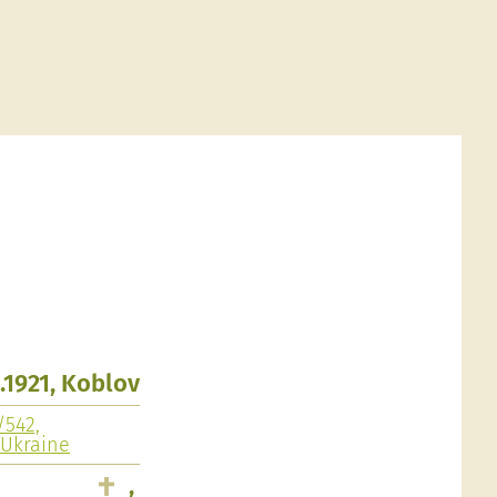
1.1921, Koblov
/542,
/Ukraine
,