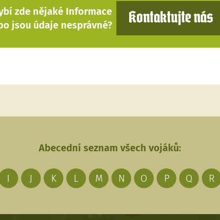
ybí zde nějaké Informace
Kontaktujte nás
bo jsou údaje nesprávné?
Abecední seznam všech vojáků:
I
J
K
L
M
N
O
P
Q
R