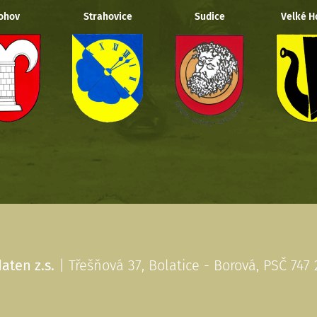
ohov
Strahovice
Sudice
Velké H
aten z.s.
| Třešňová 37, Bolatice - Borová, PSČ 747