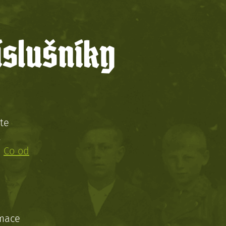
íslušníky
te
!
:
Co od
rmace