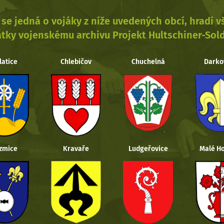
se jedná o vojáky z níže uvedených obcí, hradí 
tky vojenskému archivu Projekt Hultschiner-Sol
latice
Chlebičov
Chuchelná
Darko
zmice
Kravaře
Ludgeřovice
Malé Ho