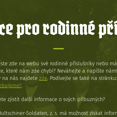
e pro rodinné př
jste zde na webu své rodinné příslušníky nebo má
e, které nám zde chybí? Neváhejte a napište nám
y na nás najdete
zde
. Podívejte se také na stránku
řebujeme?
.
te zjistit další informace o svých příbuzných?
Hultschiner-Soldaten, z. s. má možnost získat info