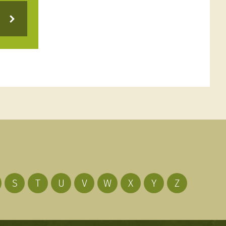
S
T
U
V
W
X
Y
Z