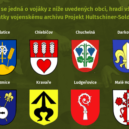
se jedná o vojáky z níže uvedených obcí, hradí 
tky vojenskému archivu Projekt Hultschiner-Sol
latice
Chlebičov
Chuchelná
Darko
zmice
Kravaře
Ludgeřovice
Malé Ho