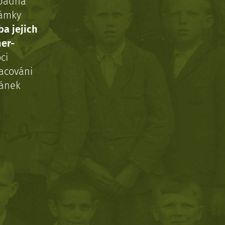
ípadná
námky
ba jejich
ner-
ci
acováni
ránek