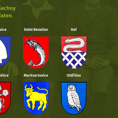
všechny
daten.
vice
Dolní Benešov
Hať
štice
Markvartovice
Oldřišov