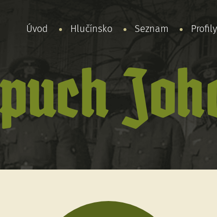
Úvod
Hlučínsko
Seznam
Profil
apuch Joh