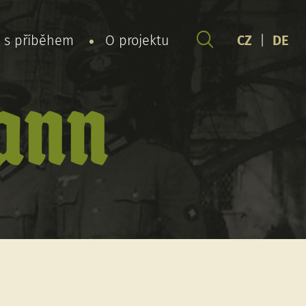
y s příběhem
O projektu
CZ
|
DE
ann