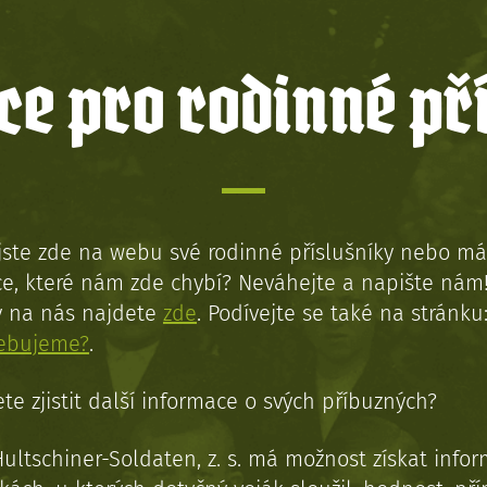
e pro rodinné př
jste zde na webu své rodinné příslušníky nebo má
e, které nám zde chybí? Neváhejte a napište nám
y na nás najdete
zde
. Podívejte se také na stránku
řebujeme?
.
te zjistit další informace o svých příbuzných?
Hultschiner-Soldaten, z. s. má možnost získat info