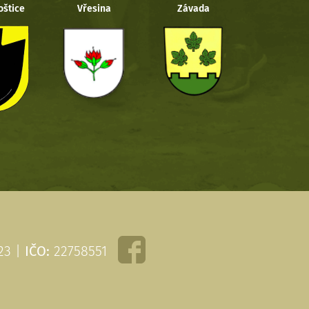
oštice
Vřesina
Závada
 23 |
IČO:
22758551