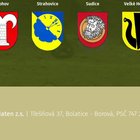
ohov
Strahovice
Sudice
Velké H
aten z.s.
| Třešňová 37, Bolatice - Borová, PSČ 747