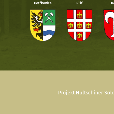
Petřkovice
Píšť
R
Projekt Hultschiner Sold