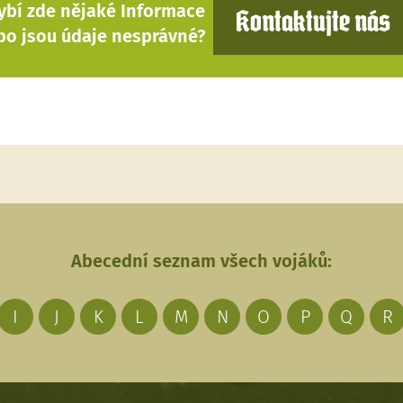
ybí zde nějaké Informace
Kontaktujte nás
bo jsou údaje nesprávné?
Abecední seznam všech vojáků:
I
J
K
L
M
N
O
P
Q
R