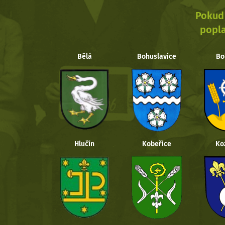
Pokud 
popla
Bělá
Bohuslavice
Bo
Hlučín
Kobeřice
Ko