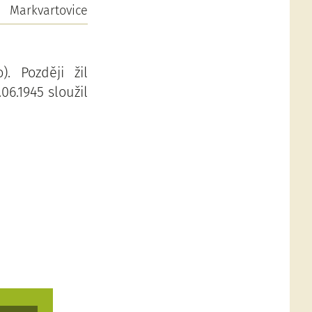
Markvartovice
. Později žil
06.1945 sloužil