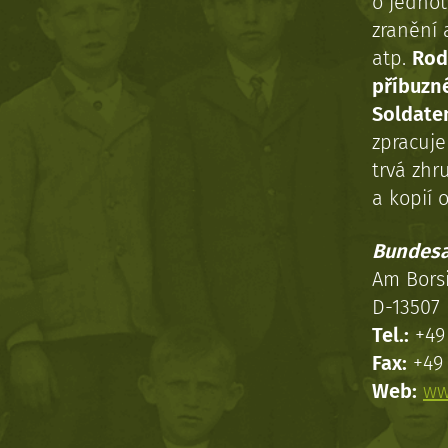
o jednot
zranění 
atp.
Rod
příbuzn
Soldaten
zpracuj
trvá zhr
a kopií o
Bundesa
Am Bors
D-13507 
Tel.:
+49 
Fax:
+49 
Web:
ww