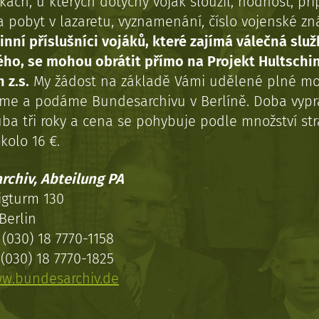
kách, u kterých dotyčný voják sloužil, hodnost, př
a pobyt v lazaretu, vyznamenání, číslo vojenské z
inní příslušníci vojáků, které zajímá válečná služ
ého, se mohou obrátit přímo na Projekt Hultschi
 z.s.
My žádost na základě Vámi udělené plné mo
eme a podáme Bundesarchivu v Berlíně. Doba vypr
uba tři roky a cena se pohybuje podle množství st
kolo 16 €.
rchiv, Abteilung PA
igturm 130
Berlin
(030) 18 7770-1158
(030) 18 7770-1825
w.bundesarchiv.de