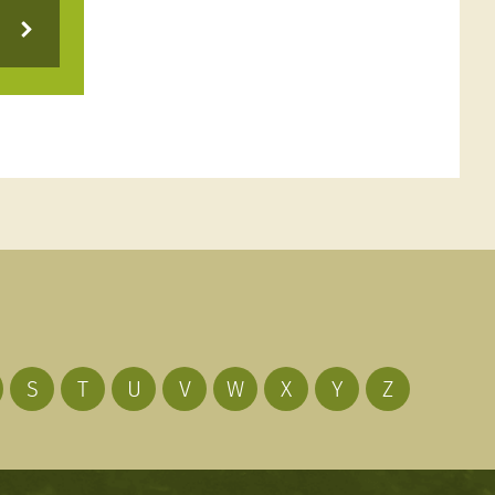
S
T
U
V
W
X
Y
Z