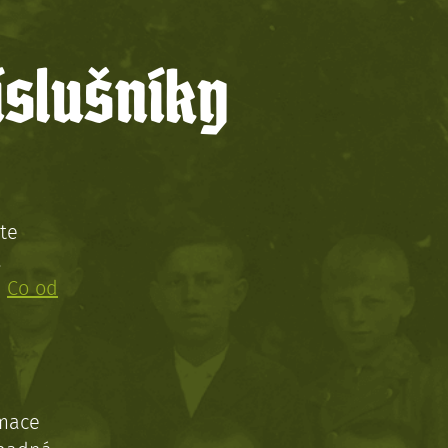
íslušníky
te
!
:
Co od
rmace