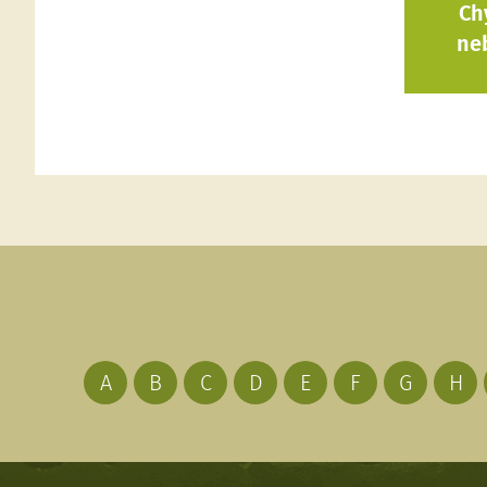
Ch
ne
A
B
C
D
E
F
G
H