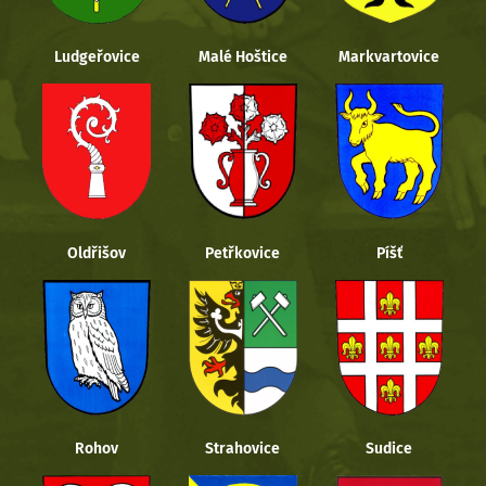
Ludgeřovice
Malé Hoštice
Markvartovice
Oldřišov
Petřkovice
Píšť
Rohov
Strahovice
Sudice