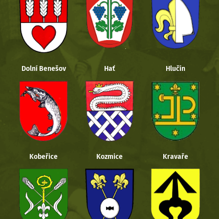
Dolní Benešov
Hať
Hlučín
Kobeřice
Kozmice
Kravaře