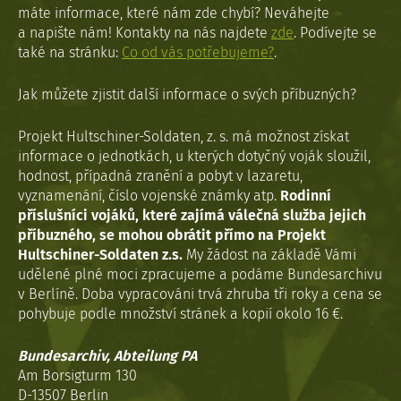
máte informace, které nám zde chybí? Neváhejte
a napište nám! Kontakty na nás najdete
zde
. Podívejte se
také na stránku:
Co od vás potřebujeme?
.
Jak můžete zjistit další informace o svých příbuzných?
Projekt Hultschiner-Soldaten, z. s. má možnost získat
informace o jednotkách, u kterých dotyčný voják sloužil,
hodnost, případná zranění a pobyt v lazaretu,
vyznamenání, číslo vojenské známky atp.
Rodinní
příslušníci vojáků, které zajímá válečná služba jejich
příbuzného, se mohou obrátit přímo na Projekt
Hultschiner-Soldaten z.s.
My žádost na základě Vámi
udělené plné moci zpracujeme a podáme Bundesarchivu
v Berlíně. Doba vypracováni trvá zhruba tři roky a cena se
pohybuje podle množství stránek a kopií okolo 16 €.
Bundesarchiv, Abteilung PA
Am Borsigturm 130
D-13507 Berlin