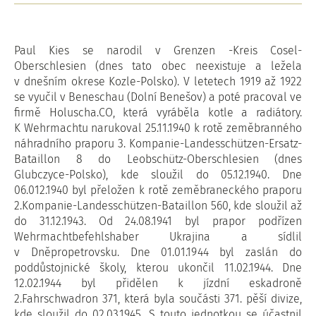
Paul Kies se narodil v Grenzen -Kreis Cosel-
Oberschlesien (dnes tato obec neexistuje a ležela
v dnešním okrese Kozle-Polsko). V letetech 1919 až 1922
se vyučil v Beneschau (Dolní Benešov) a poté pracoval ve
firmě Holuscha.CO, která vyráběla kotle a radiátory.
K Wehrmachtu narukoval 25.11.1940 k rotě zeměbranného
náhradního praporu 3. Kompanie-Landesschützen-Ersatz-
Bataillon 8 do Leobschütz-Oberschlesien (dnes
Glubczyce-Polsko), kde sloužil do 05.12.1940. Dne
06.012.1940 byl přeložen k rotě zeměbraneckého praporu
2.Kompanie-Landesschützen-Bataillon 560, kde sloužil až
do 31.12.1943. Od 24.08.1941 byl prapor podřízen
Wehrmachtbefehlshaber Ukrajina a sídlil
v Dněpropetrovsku. Dne 01.01.1944 byl zaslán do
poddůstojnické školy, kterou ukončil 11.02.1944. Dne
12.02.1944 byl přidělen k jízdní eskadroně
2.Fahrschwadron 371, která byla součásti 371. pěší divize,
kde sloužil do 02.03.1945. S touto jednotkou se účastnil