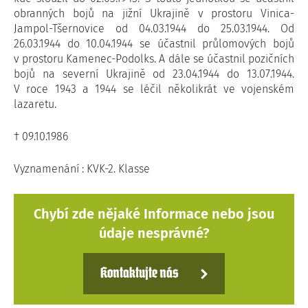
obranných bojů na jižní Ukrajině v prostoru Vinica-
Jampol-Tšernovice od 04.03.1944 do 25.03.1944. Od
26.03.1944 do 10.04.1944 se účastnil průlomových bojů
v prostoru Kamenec-Podolks. A dále se účastnil pozičních
bojů na severní Ukrajině od 23.04.1944 do 13.07.1944.
V roce 1943 a 1944 se léčil několikrát ve vojenském
lazaretu.
† 09.10.1986
Vyznamenání : KVK-2. Klasse
Chybí zde nějaké Informace nebo jsou
údaje nesprávné?
Kontaktujte nás