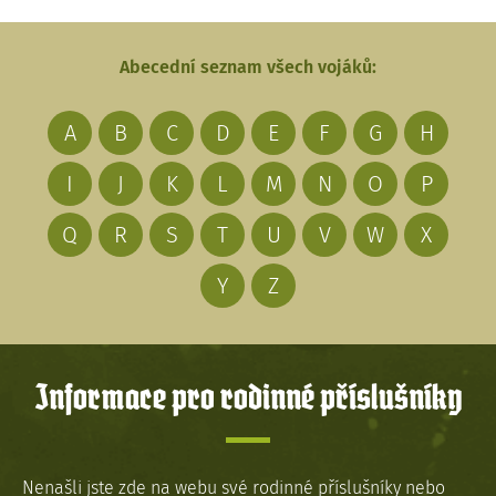
Abecední seznam všech vojáků:
A
B
C
D
E
F
G
H
I
J
K
L
M
N
O
P
Q
R
S
T
U
V
W
X
Y
Z
Informace pro rodinné příslušníky
Nenašli jste zde na webu své rodinné příslušníky nebo