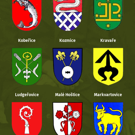
Kobeřice
Kozmice
Kravaře
Ludgeřovice
Malé Hoštice
Markvartovice