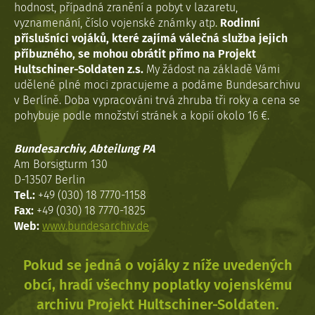
hodnost, případná zranění a pobyt v lazaretu,
vyznamenání, číslo vojenské známky atp.
Rodinní
příslušníci vojáků, které zajímá válečná služba jejich
příbuzného, se mohou obrátit přímo na Projekt
Hultschiner-Soldaten z.s.
My žádost na základě Vámi
udělené plné moci zpracujeme a podáme Bundesarchivu
v Berlíně. Doba vypracováni trvá zhruba tři roky a cena se
pohybuje podle množství stránek a kopií okolo 16 €.
Bundesarchiv, Abteilung PA
Am Borsigturm 130
D-13507 Berlin
Tel.:
+49 (030) 18 7770-1158
Fax:
+49 (030) 18 7770-1825
Web:
www.bundesarchiv.de
Pokud se jedná o vojáky z níže uvedených
obcí, hradí všechny poplatky vojenskému
archivu Projekt Hultschiner-Soldaten.