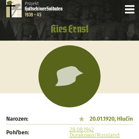
Projekt
Hultschiner
Soldaten
1939 - 45
Kies Ernst
Narozen:
20.01.1920, Hlučín
28.08.1942
Pohřben:
Durakowo/Russland