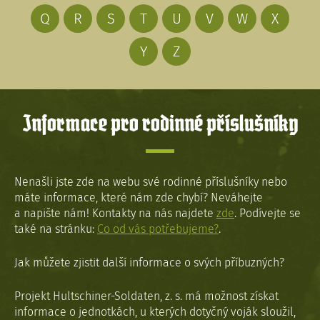
Q
R
S
T
U
V
W
X
Y
Z
Informace pro rodinné příslušníky
Nenašli jste zde na webu své rodinné příslušníky nebo
máte informace, které nám zde chybí? Neváhejte
a napište nám! Kontakty na nás najdete
zde
. Podívejte se
také na stránku:
Co od vás potřebujeme?
.
Jak můžete zjistit další informace o svých příbuzných?
Projekt Hultschiner-Soldaten, z. s. má možnost získat
informace o jednotkách, u kterých dotyčný voják sloužil,