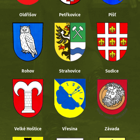
Oldřišov
Petřkovice
Píšť
Rohov
Strahovice
Sudice
Velké Hoštice
Vřesina
Závada