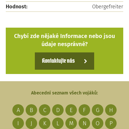
Hodnost:
Obergefreiter
Chybí zde nějaké Informace nebo jsou
údaje nesprávné?
Kontaktujte nás
Abecední seznam všech vojáků:
A
B
C
D
E
F
G
H
I
J
K
L
M
N
O
P