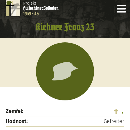
Projekt
Hultschiner
Soldaten
1939 - 45
Kichner Franz 23
Zemřel:
,
Hodnost:
Gefreiter