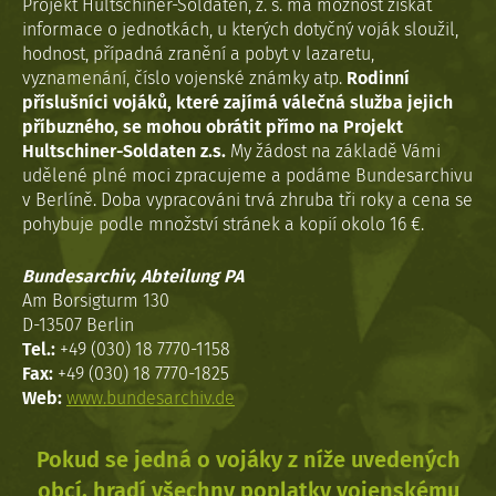
Projekt Hultschiner-Soldaten, z. s. má možnost získat
informace o jednotkách, u kterých dotyčný voják sloužil,
hodnost, případná zranění a pobyt v lazaretu,
vyznamenání, číslo vojenské známky atp.
Rodinní
příslušníci vojáků, které zajímá válečná služba jejich
příbuzného, se mohou obrátit přímo na Projekt
Hultschiner-Soldaten z.s.
My žádost na základě Vámi
udělené plné moci zpracujeme a podáme Bundesarchivu
v Berlíně. Doba vypracováni trvá zhruba tři roky a cena se
pohybuje podle množství stránek a kopií okolo 16 €.
Bundesarchiv, Abteilung PA
Am Borsigturm 130
D-13507 Berlin
Tel.:
+49 (030) 18 7770-1158
Fax:
+49 (030) 18 7770-1825
Web:
www.bundesarchiv.de
Pokud se jedná o vojáky z níže uvedených
obcí, hradí všechny poplatky vojenskému