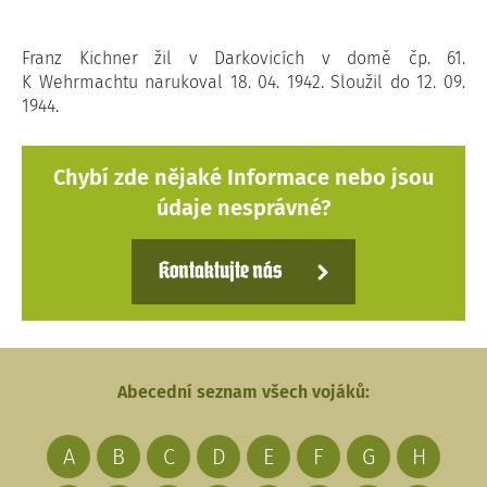
Franz Kichner žil v Darkovicích v domě čp. 61.
K Wehrmachtu narukoval 18. 04. 1942. Sloužil do 12. 09.
1944.
Chybí zde nějaké Informace nebo jsou
údaje nesprávné?
Kontaktujte nás
Abecední seznam všech vojáků:
A
B
C
D
E
F
G
H