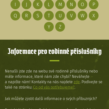
I
J
K
L
M
N
O
P
Q
R
S
T
U
V
W
X
Y
Z
Informace pro rodinné příslušníky
Nenašli jste zde na webu své rodinné příslušníky nebo
máte informace, které nám zde chybí? Neváhejte
a napište nám! Kontakty na nás najdete
zde
. Podívejte se
také na stránku:
Co od vás potřebujeme?
.
Jak můžete zjistit další informace o svých příbuzných?