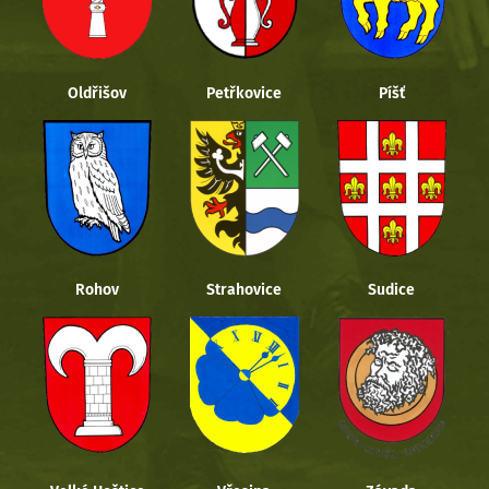
Oldřišov
Petřkovice
Píšť
Rohov
Strahovice
Sudice