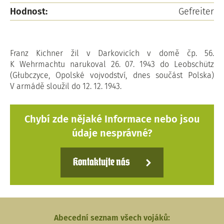
Hodnost:
Gefreiter
Franz Kichner žil v Darkovicích v domě čp. 56.
K Wehrmachtu narukoval 26. 07. 1943 do Leobschütz
(Głubczyce, Opolské vojvodství, dnes součást Polska)
V armádě sloužil do 12. 12. 1943.
Chybí zde nějaké Informace nebo jsou
údaje nesprávné?
Kontaktujte nás
Abecední seznam všech vojáků: