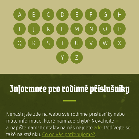
A
B
C
D
E
F
G
H
I
J
K
L
M
N
O
P
Q
R
S
T
U
V
W
X
Y
Z
Informace pro rodinné příslušníky
Nenašli jste zde na webu své rodinné příslušníky nebo
máte informace, které nám zde chybí? Neváhejte
a napište nám! Kontakty na nás najdete
zde
. Podívejte se
také na stránku:
Co od vás potřebujeme?
.