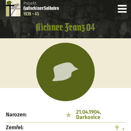
Projekt
Hultschiner
Soldaten
1939 - 45
Kichner Franz 04
21.04.1904,
Narozen:
Darkovice
Zemřel:
,