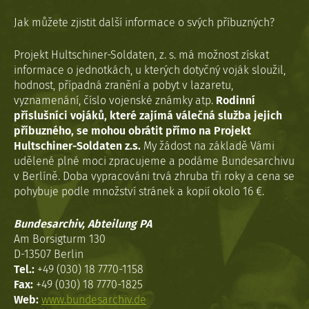
Jak můžete zjistit další informace o svých příbuzných?
Projekt Hultschiner-Soldaten, z. s. má možnost získat
informace o jednotkách, u kterých dotyčný voják sloužil,
hodnost, případná zranění a pobyt v lazaretu,
vyznamenání, číslo vojenské známky atp.
Rodinní
příslušníci vojáků, které zajímá válečná služba jejich
příbuzného, se mohou obrátit přímo na Projekt
Hultschiner-Soldaten z.s.
My žádost na základě Vámi
udělené plné moci zpracujeme a podáme Bundesarchivu
v Berlíně. Doba vypracováni trvá zhruba tři roky a cena se
pohybuje podle množství stránek a kopií okolo 16 €.
Bundesarchiv, Abteilung PA
Am Borsigturm 130
D-13507 Berlin
Tel.:
+49 (030) 18 7770-1158
Fax:
+49 (030) 18 7770-1825
Web:
www.bundesarchiv.de