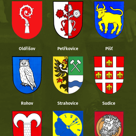
Oldřišov
Petřkovice
Píšť
Rohov
Strahovice
Sudice