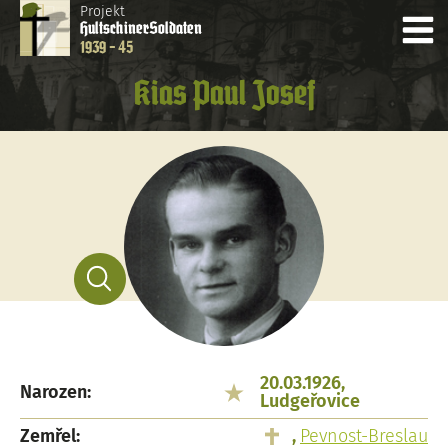
Projekt
Hultschiner
Soldaten
1939 - 45
Kias Paul Josef
20.03.1926,
Narozen:
Ludgeřovice
Zemřel:
,
Pevnost-Breslau