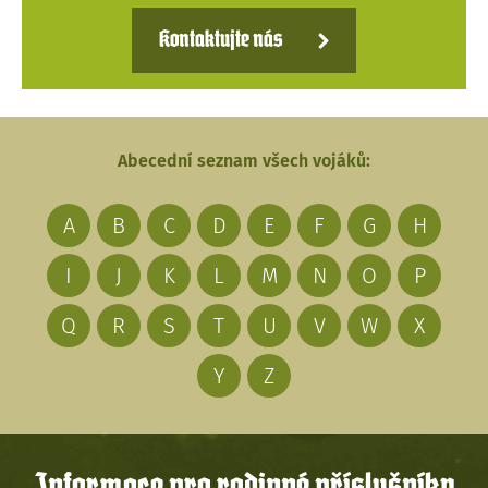
Kontaktujte nás
Abecední seznam všech vojáků:
A
B
C
D
E
F
G
H
I
J
K
L
M
N
O
P
Q
R
S
T
U
V
W
X
Y
Z
Informace pro rodinné příslušníky