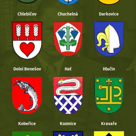
Chlebičov
Chuchelná
Darkovice
Dolní Benešov
Hať
Hlučín
Kobeřice
Kozmice
Kravaře