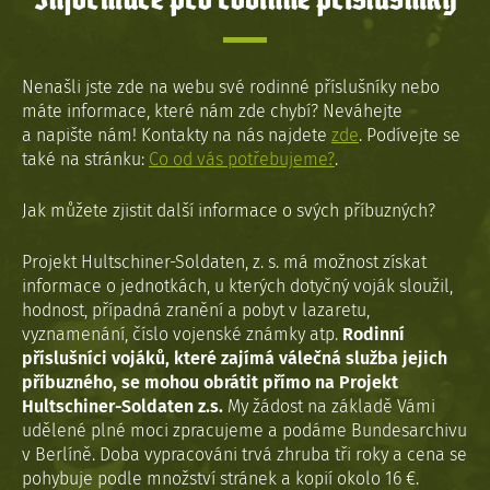
Nenašli jste zde na webu své rodinné příslušníky nebo
máte informace, které nám zde chybí? Neváhejte
a napište nám! Kontakty na nás najdete
zde
. Podívejte se
také na stránku:
Co od vás potřebujeme?
.
Jak můžete zjistit další informace o svých příbuzných?
Projekt Hultschiner-Soldaten, z. s. má možnost získat
informace o jednotkách, u kterých dotyčný voják sloužil,
hodnost, případná zranění a pobyt v lazaretu,
vyznamenání, číslo vojenské známky atp.
Rodinní
příslušníci vojáků, které zajímá válečná služba jejich
příbuzného, se mohou obrátit přímo na Projekt
Hultschiner-Soldaten z.s.
My žádost na základě Vámi
udělené plné moci zpracujeme a podáme Bundesarchivu
v Berlíně. Doba vypracováni trvá zhruba tři roky a cena se
pohybuje podle množství stránek a kopií okolo 16 €.