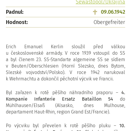
Sewastopol/Ukrajina
Padnul:
09.06.1942
Hodnost:
Obergefreiter
Erich Emanuel Kerlin sloužil před válkou
u československé armády. V roce 1939 vstoupil do SS
a byl členem 23. SS-Standarte algemeine SS se sídlem
v Beuten/Oberschlesien (Horní Slezsko, dnes Bytom,
Slezské vojvodství/Polsko). V roce 1942 narukoval
k Wehrmachtu a dokončil pěchotní výcvik ve Francii.
Byl zařazen k rotě pěšího náhradního praporu –
4.
Kompanie Infanterie Ersatz Bataillon 54
do
Mühlhausen/Elsaß (Alsasko, dnes Mulhouse,
departament Haut-Rhin, region Grand Est/Francie).
Po výcviku byl převelen k rotě pěšího pluku –
10.