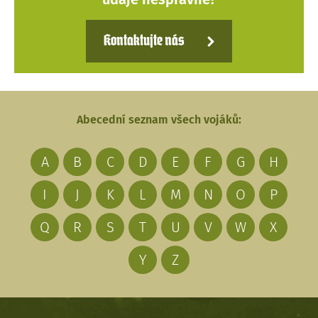
Kontaktujte nás
Abecední seznam všech vojáků:
A
B
C
D
E
F
G
H
I
J
K
L
M
N
O
P
Q
R
S
T
U
V
W
X
Y
Z