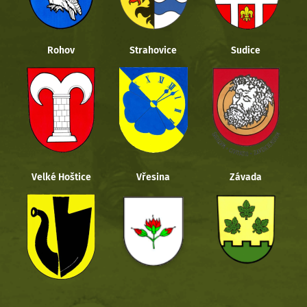
Rohov
Strahovice
Sudice
Velké Hoštice
Vřesina
Závada