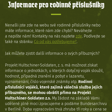
Informace pro rodinné příslušníky
Nenašli jste zde na webu své rodinné příslušníky nebo
máte informace, které nám zde chybí? Neváhejte
a napište nám! Kontakty na nás najdete
zde
. Podívejte se
také na stránku:
Co od vás potřebujeme?
.
Jak můžete zjistit další informace o svých příbuzných?
Projekt Hultschiner-Soldaten, z. s. má možnost získat
informace o jednotkách, u kterých dotyčný voják sloužil,
hodnost, případná zranění a pobyt v lazaretu,
vyznamenání, číslo vojenské známky atp.
Rodinní
příslušníci vojáků, které zajímá válečná služba jejich
příbuzného, se mohou obrátit přímo na Projekt
Hultschiner-Soldaten z.s.
My žádost na základě Vámi
udělené plné moci zpracujeme a podáme Bundesarchivu
v Berlíně. Doba vypracováni trvá zhruba tři roky a cena se