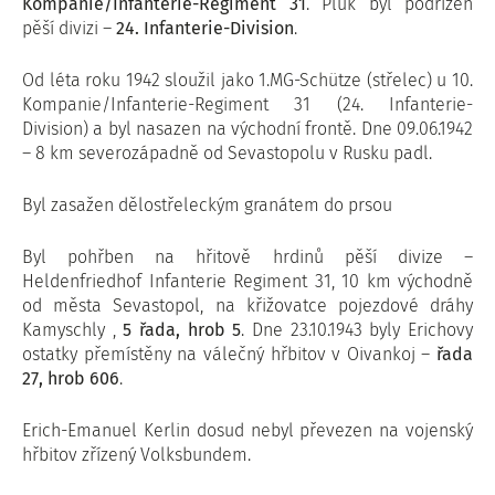
Kompanie/Infanterie-Regiment 31
. Pluk byl podřízen
pěší divizi –
24. Infanterie-Division
.
Od léta roku 1942 sloužil jako 1.MG-Schütze (střelec) u 10.
Kompanie/Infanterie-Regiment 31 (24. Infanterie-
Division) a byl nasazen na východní frontě. Dne 09.06.1942
– 8 km severozápadně od Sevastopolu v Rusku padl.
Byl zasažen dělostřeleckým granátem do prsou
Byl pohřben na hřitově hrdinů pěší divize –
Heldenfriedhof Infanterie Regiment 31, 10 km východně
od města Sevastopol, na křižovatce pojezdové dráhy
Kamyschly ,
5 řada, hrob 5
. Dne 23.10.1943 byly Erichovy
ostatky přemístěny na válečný hřbitov v Oivankoj –
řada
27, hrob 606
.
Erich-Emanuel Kerlin dosud nebyl převezen na vojenský
hřbitov zřízený Volksbundem.