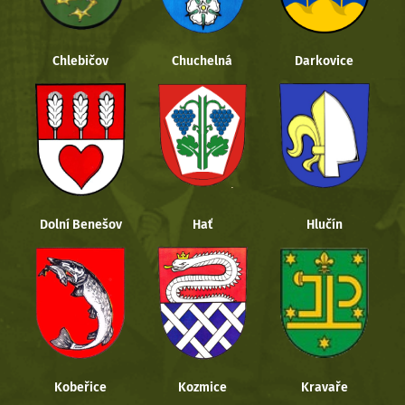
Chlebičov
Chuchelná
Darkovice
Dolní Benešov
Hať
Hlučín
Kobeřice
Kozmice
Kravaře