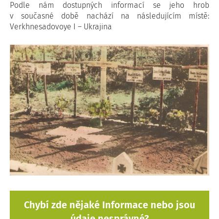
Podle nám dostupných informací se jeho hrob
v současné době nachází na následujícím místě:
Verkhnesadovoye I – Ukrajina
Chybí zde nějaké Informace nebo jsou
údaje nesprávné?