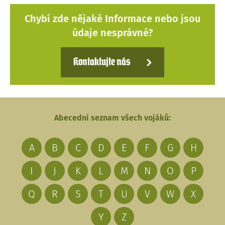
Chybí zde nějaké Informace nebo jsou
údaje nesprávné?
Kontaktujte nás
Abecední seznam všech vojáků:
A
B
C
D
E
F
G
H
I
J
K
L
M
N
O
P
Q
R
S
T
U
V
W
X
Y
Z