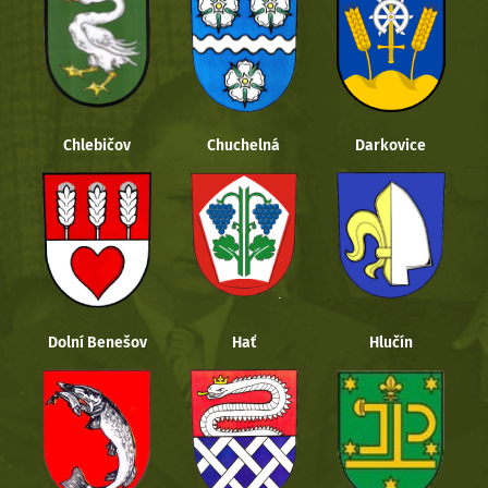
Chlebičov
Chuchelná
Darkovice
Dolní Benešov
Hať
Hlučín