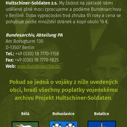
Hultschiner-Soldaten z.s.
My žádost na základě Vámi
udělené plné moci zpracujeme a podáme Bundesarchivu
v Berlíně. Doba vypracováni trvá zhruba tři roky a cena se
pohybuje podle množství stránek a kopií okolo 16 €.
Bundesarchiv, Abteilung PA
Am Borsigturm 130
D-13507 Berlin
Tel.:
+49 (030) 18 7770-1158
Fax:
+49 (030) 18 7770-1825
Web:
www.bundesarchiv.de
Pokud se jedná o vojáky z níže uvedených
obcí, hradí všechny poplatky vojenskému
archivu Projekt Hultschiner-Soldaten.
Bělá
Bohuslavice
Bolatice