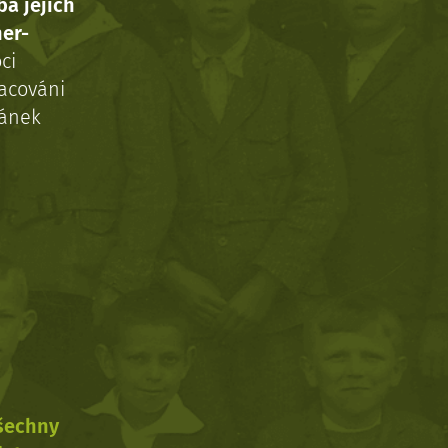
ba jejich
ner-
ci
acováni
ránek
všechny