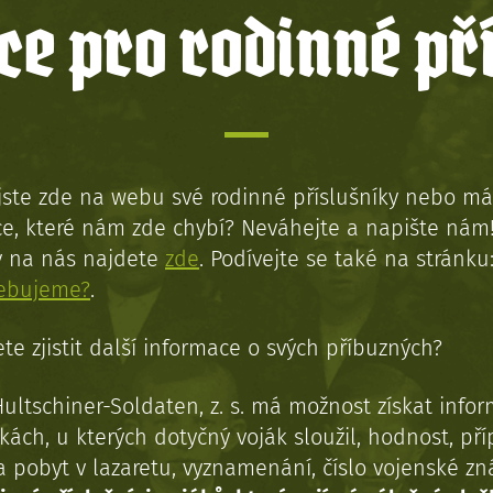
e pro rodinné př
jste zde na webu své rodinné příslušníky nebo má
e, které nám zde chybí? Neváhejte a napište nám
y na nás najdete
zde
. Podívejte se také na stránku
řebujeme?
.
te zjistit další informace o svých příbuzných?
Hultschiner-Soldaten, z. s. má možnost získat info
kách, u kterých dotyčný voják sloužil, hodnost, př
a pobyt v lazaretu, vyznamenání, číslo vojenské z