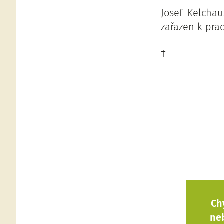
Josef Kelchau
zařazen k prac
†
Ch
ne