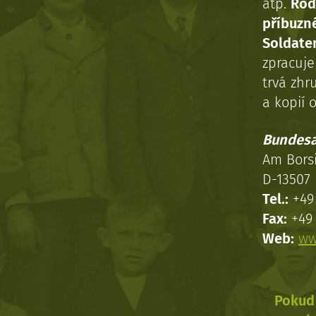
atp.
Rod
příbuzn
Soldaten
zpracuj
trvá zhr
a kopií o
Bundesa
Am Bors
D-13507 
Tel.:
+49 
Fax:
+49 
Web:
ww
Pokud 