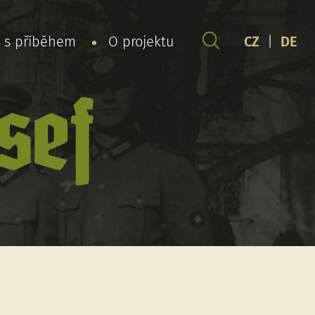
y s příběhem
O projektu
CZ
|
DE
sef