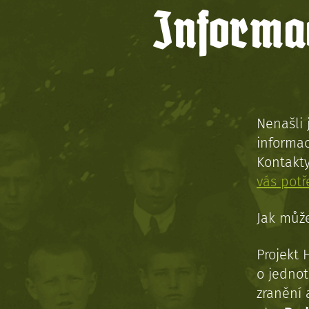
Informac
Nenašli 
informac
Kontakt
vás pot
Jak může
Projekt 
o jednot
zranění 