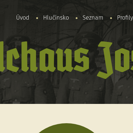
Úvod
Hlučínsko
Seznam
Profil
lchaus Jo