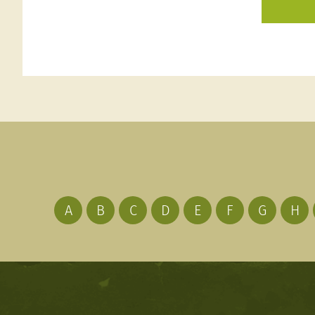
A
B
C
D
E
F
G
H