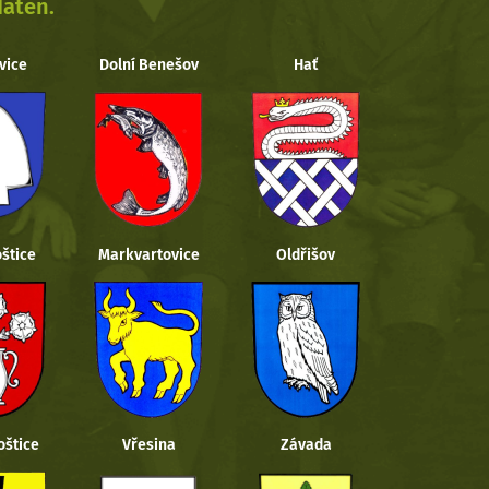
daten.
vice
Dolní Benešov
Hať
štice
Markvartovice
Oldřišov
oštice
Vřesina
Závada