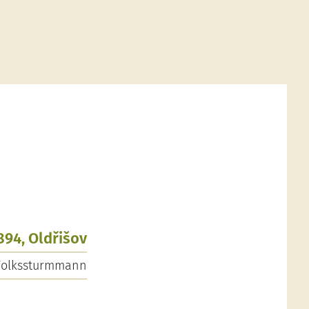
894, Oldřišov
Volkssturmmann