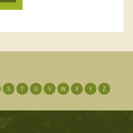
S
T
U
V
W
X
Y
Z