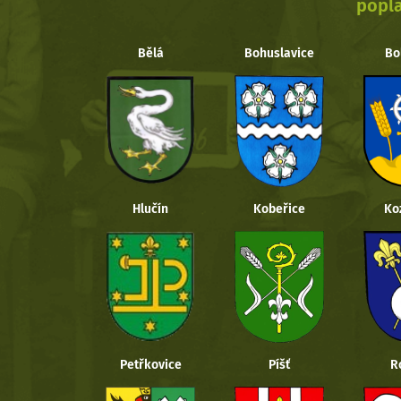
popla
Bělá
Bohuslavice
Bo
Hlučín
Kobeřice
Ko
Petřkovice
Píšť
R