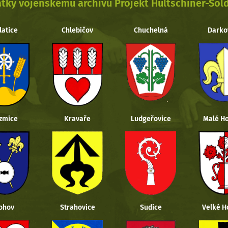
tky vojenskému archivu Projekt Hultschiner-Sol
latice
Chlebičov
Chuchelná
Darko
zmice
Kravaře
Ludgeřovice
Malé Ho
ohov
Strahovice
Sudice
Velké H