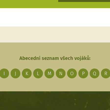
Abecední seznam všech vojáků:
I
J
K
L
M
N
O
P
Q
R