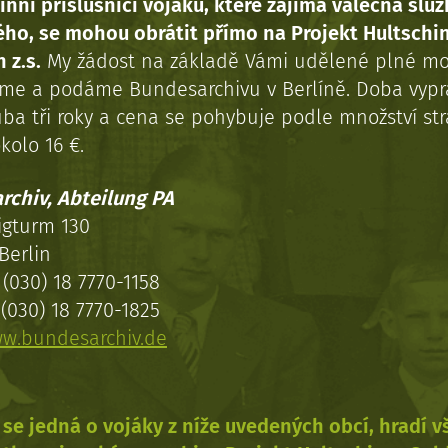
inní příslušníci vojáků, které zajímá válečná služ
ého, se mohou obrátit přímo na Projekt Hultschi
 z.s.
My žádost na základě Vámi udělené plné mo
eme a podáme Bundesarchivu v Berlíně. Doba vypr
uba tři roky a cena se pohybuje podle množství st
kolo 16 €.
rchiv, Abteilung PA
igturm 130
Berlin
(030) 18 7770-1158
(030) 18 7770-1825
w.bundesarchiv.de
se jedná o vojáky z níže uvedených obcí, hradí 