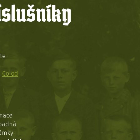
íslušníky
te
!
:
Co od
rmace
ípadná
námky