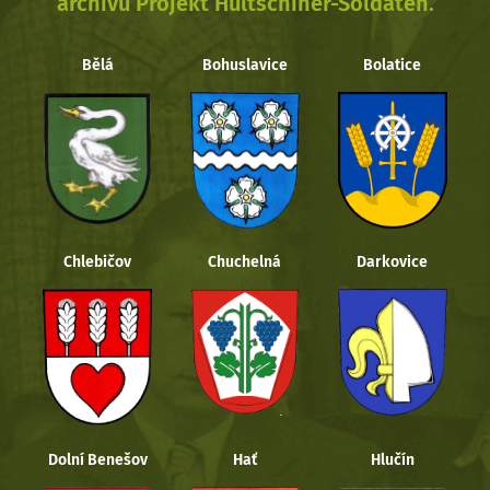
archivu Projekt Hultschiner-Soldaten.
Bělá
Bohuslavice
Bolatice
Chlebičov
Chuchelná
Darkovice
Dolní Benešov
Hať
Hlučín