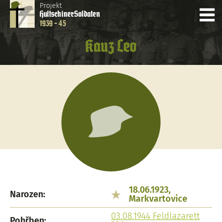
Projekt
Hultschiner
Soldaten
1939 - 45
Kauz Leo
18.06.1923,
Narozen:
Markvartovice
03.08.1944 Feldlazarett
Pohřben: