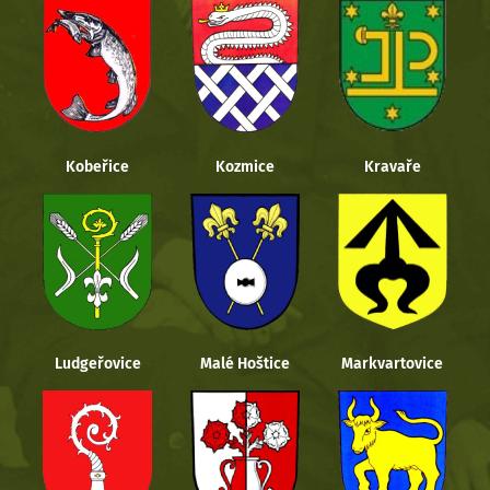
Kobeřice
Kozmice
Kravaře
Ludgeřovice
Malé Hoštice
Markvartovice