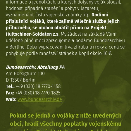
informace o jednotkách, u kterých dotyčný voják sloužil,
hodnost, případná zranění a pobyt v lazaretu,
vyznamenání, číslo vojenské známky atp.
Rodinní
příslušníci vojáků, které zajímá válečná služba jejich
příbuzného, se mohou obrátit přímo na Projekt
Hultschiner-Soldaten z.s.
My žádost na základě Vámi
udělené plné moci zpracujeme a podáme Bundesarchivu
v Berlíně. Doba vypracováni trvá zhruba tři roky a cena se
pohybuje podle množství stránek a kopií okolo 16 €.
Bundesarchiv, Abteilung PA
Am Borsigturm 130
D-13507 Berlin
Tel.:
+49 (030) 18 7770-1158
Fax:
+49 (030) 18 7770-1825
Web:
www.bundesarchiv.de
Pokud se jedná o vojáky z níže uvedených
obcí, hradí všechny poplatky vojenskému