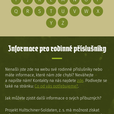
Q
R
S
T
U
V
W
X
Y
Z
Informace pro rodinné příslušníky
Nenašli jste zde na webu své rodinné příslušníky nebo
máte informace, které nám zde chybí? Neváhejte
a napište nám! Kontakty na nás najdete
zde
. Podívejte se
také na stránku:
Co od vás potřebujeme?
.
Jak můžete zjistit další informace o svých příbuzných?
Projekt Hultschiner-Soldaten, z. s. má možnost získat