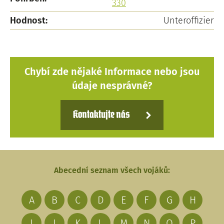
330
Hodnost:
Unteroffizier
Chybí zde nějaké Informace nebo jsou
údaje nesprávné?
Kontaktujte nás
Abecední seznam všech vojáků:
A
B
C
D
E
F
G
H
I
J
K
L
M
N
O
P