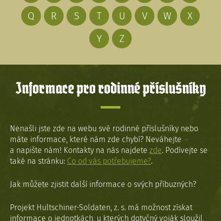
Q
R
S
T
U
V
W
X
Y
Z
Informace pro rodinné příslušníky
Nenašli jste zde na webu své rodinné příslušníky nebo
máte informace, které nám zde chybí? Neváhejte
a napište nám! Kontakty na nás najdete
zde
. Podívejte se
také na stránku:
Co od vás potřebujeme?
.
Jak můžete zjistit další informace o svých příbuzných?
Projekt Hultschiner-Soldaten, z. s. má možnost získat
informace o jednotkách, u kterých dotyčný voják sloužil,