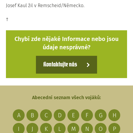
Josef Kaul žil v Remscheid/Německo.
†
Chybí zde nějaké Informace nebo jsou
údaje nesprávné?
Kontaktujte nás
Abecední seznam všech vojáků:
A
B
C
D
E
F
G
H
I
J
K
L
M
N
O
P