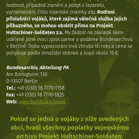
hodnost, případná zranění a pobyt v lazaretu,
vyznamenání, číslo vojenské známky atp.
Rodinní
příslušníci vojáků, které zajímá válečná služba jejich
příbuzného, se mohou obrátit přímo na Projekt
Hultschiner-Soldaten z.s.
My žádost na základě Vámi
udělené plné moci zpracujeme a podáme Bundesarchivu
v Berlíně. Doba vypracováni trvá zhruba tři roky a cena se
pohybuje podle množství stránek a kopií okolo 16 €.
Bundesarchiv, Abteilung PA
Am Borsigturm 130
D-13507 Berlin
Tel.:
+49 (030) 18 7770-1158
Fax:
+49 (030) 18 7770-1825
Web:
www.bundesarchiv.de
Pokud se jedná o vojáky z níže uvedených
obcí, hradí všechny poplatky vojenskému
archivu Projekt Hultschiner-Soldaten.