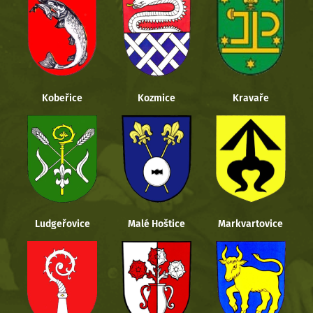
Kobeřice
Kozmice
Kravaře
Ludgeřovice
Malé Hoštice
Markvartovice