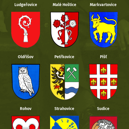
Ludgeřovice
Malé Hoštice
Markvartovice
Oldřišov
Petřkovice
Píšť
Rohov
Strahovice
Sudice