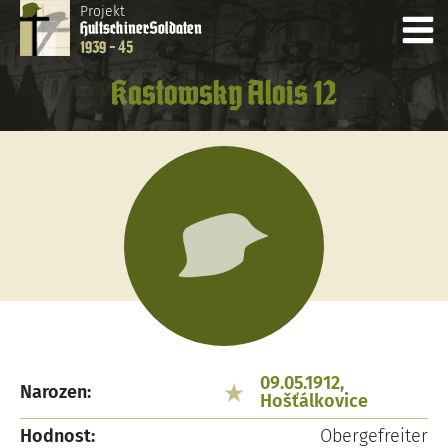
Projekt
Hultschiner
Soldaten
1939 - 45
Kastowsky Alois 12
09.05.1912,
Narozen:
Hošťálkovice
Hodnost:
Obergefreiter