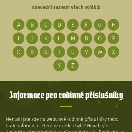
Abecední seznam všech vojáků:
A
B
C
D
E
F
G
H
I
J
K
L
M
N
O
P
Q
R
S
T
U
V
W
X
Y
Z
Informace pro rodinné příslušníky
Nenašli jste zde na webu své rodinné příslušníky nebo
máte informace, které nám zde chybí? Neváhejte