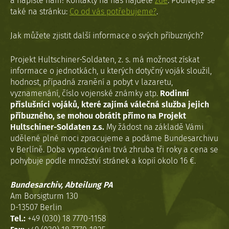
a napište nám! Kontakty na nás najdete
zde
. Podívejte se
také na stránku:
Co od vás potřebujeme?
.
Jak můžete zjistit další informace o svých příbuzných?
Projekt Hultschiner-Soldaten, z. s. má možnost získat
informace o jednotkách, u kterých dotyčný voják sloužil,
hodnost, případná zranění a pobyt v lazaretu,
vyznamenání, číslo vojenské známky atp.
Rodinní
příslušníci vojáků, které zajímá válečná služba jejich
příbuzného, se mohou obrátit přímo na Projekt
Hultschiner-Soldaten z.s.
My žádost na základě Vámi
udělené plné moci zpracujeme a podáme Bundesarchivu
v Berlíně. Doba vypracováni trvá zhruba tři roky a cena se
pohybuje podle množství stránek a kopií okolo 16 €.
Bundesarchiv, Abteilung PA
Am Borsigturm 130
D-13507 Berlin
Tel.:
+49 (030) 18 7770-1158