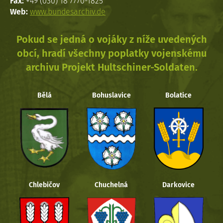
Fax:
+49 (030) 18 7770-1825
Web:
www.bundesarchiv.de
Pokud se jedná o vojáky z níže uvedených
obcí, hradí všechny poplatky vojenskému
archivu Projekt Hultschiner-Soldaten.
Bělá
Bohuslavice
Bolatice
Chlebičov
Chuchelná
Darkovice