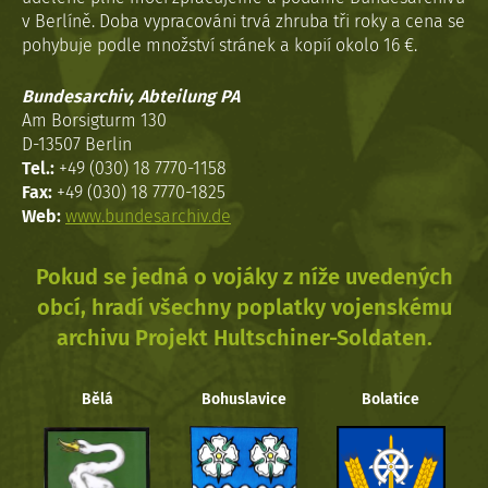
v Berlíně. Doba vypracováni trvá zhruba tři roky a cena se
pohybuje podle množství stránek a kopií okolo 16 €.
Bundesarchiv, Abteilung PA
Am Borsigturm 130
D-13507 Berlin
Tel.:
+49 (030) 18 7770-1158
Fax:
+49 (030) 18 7770-1825
Web:
www.bundesarchiv.de
Pokud se jedná o vojáky z níže uvedených
obcí, hradí všechny poplatky vojenskému
archivu Projekt Hultschiner-Soldaten.
Bělá
Bohuslavice
Bolatice