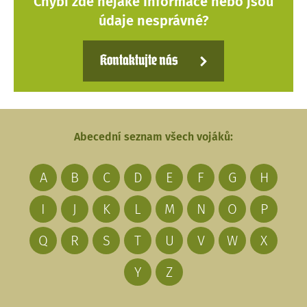
Chybí zde nějaké Informace nebo jsou
údaje nesprávné?
Kontaktujte nás
Abecední seznam všech vojáků:
A
B
C
D
E
F
G
H
I
J
K
L
M
N
O
P
Q
R
S
T
U
V
W
X
Y
Z