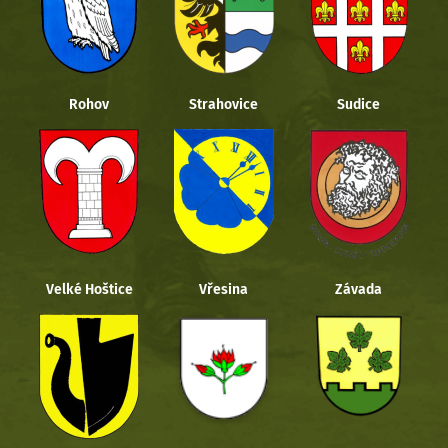
Rohov
Strahovice
Sudice
Velké Hoštice
Vřesina
Závada