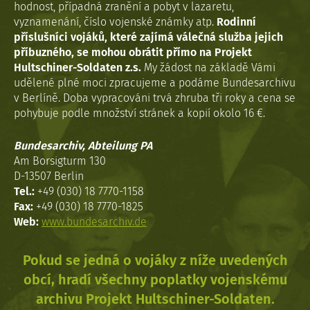
hodnost, případná zranění a pobyt v lazaretu,
vyznamenání, číslo vojenské známky atp.
Rodinní
příslušníci vojáků, které zajímá válečná služba jejich
příbuzného, se mohou obrátit přímo na Projekt
Hultschiner-Soldaten z.s.
My žádost na základě Vámi
udělené plné moci zpracujeme a podáme Bundesarchivu
v Berlíně. Doba vypracováni trvá zhruba tři roky a cena se
pohybuje podle množství stránek a kopií okolo 16 €.
Bundesarchiv, Abteilung PA
Am Borsigturm 130
D-13507 Berlin
Tel.:
+49 (030) 18 7770-1158
Fax:
+49 (030) 18 7770-1825
Web:
www.bundesarchiv.de
Pokud se jedná o vojáky z níže uvedených
obcí, hradí všechny poplatky vojenskému
archivu Projekt Hultschiner-Soldaten.