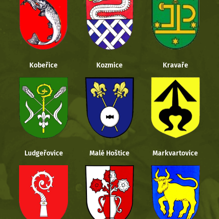
Kobeřice
Kozmice
Kravaře
Ludgeřovice
Malé Hoštice
Markvartovice