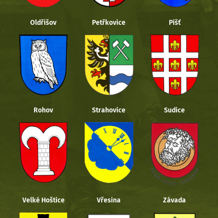
Oldřišov
Petřkovice
Píšť
Rohov
Strahovice
Sudice
Velké Hoštice
Vřesina
Závada