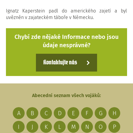
Ignatz Kaperstein padl do amerického zajetí a byl
uvězněn v zajateckém táboře v Německu.
Chybí zde nějaké Informace nebo jsou
údaje nesprávné?
Kontaktujte nás
Abecední seznam všech vojáků:
A
B
C
D
E
F
G
H
I
J
K
L
M
N
O
P