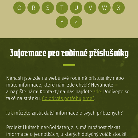
Q
R
S
T
U
V
W
X
Y
Z
Informace pro rodinné příslušníky
Nenašli jste zde na webu své rodinné příslušníky nebo
máte informace, které nám zde chybí? Neváhejte
a napište nám! Kontakty na nás najdete
zde
. Podívejte se
také na stránku:
Co od vás potřebujeme?
.
Jak můžete zjistit další informace o svých příbuzných?
Projekt Hultschiner-Soldaten, z. s. má možnost získat
informace o jednotkách, u kterých dotyčný voják sloužil,