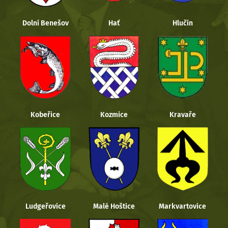
Dolní Benešov
Hať
Hlučín
Kobeřice
Kozmice
Kravaře
Ludgeřovice
Malé Hoštice
Markvartovice