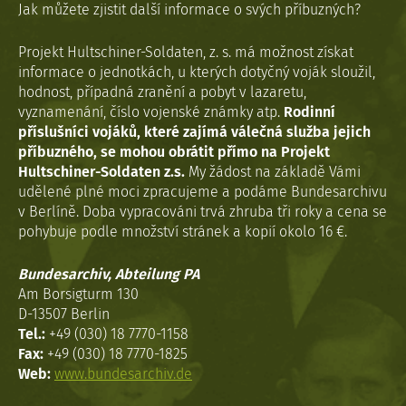
Jak můžete zjistit další informace o svých příbuzných?
Projekt Hultschiner-Soldaten, z. s. má možnost získat
informace o jednotkách, u kterých dotyčný voják sloužil,
hodnost, případná zranění a pobyt v lazaretu,
vyznamenání, číslo vojenské známky atp.
Rodinní
příslušníci vojáků, které zajímá válečná služba jejich
příbuzného, se mohou obrátit přímo na Projekt
Hultschiner-Soldaten z.s.
My žádost na základě Vámi
udělené plné moci zpracujeme a podáme Bundesarchivu
v Berlíně. Doba vypracováni trvá zhruba tři roky a cena se
pohybuje podle množství stránek a kopií okolo 16 €.
Bundesarchiv, Abteilung PA
Am Borsigturm 130
D-13507 Berlin
Tel.:
+49 (030) 18 7770-1158
Fax:
+49 (030) 18 7770-1825
Web:
www.bundesarchiv.de