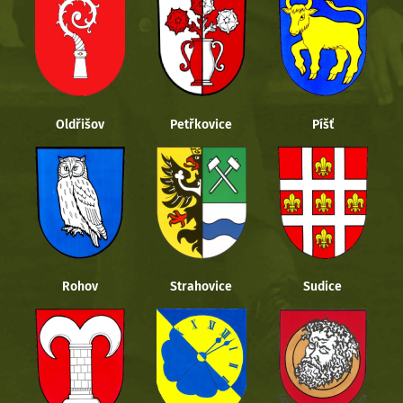
Oldřišov
Petřkovice
Píšť
Rohov
Strahovice
Sudice