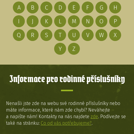
A
B
C
D
E
F
G
H
I
J
K
L
M
N
O
P
Q
R
S
T
U
V
W
X
Y
Z
Informace pro rodinné příslušníky
Nenašli jste zde na webu své rodinné příslušníky nebo
máte informace, které nám zde chybí? Neváhejte
a napište nám! Kontakty na nás najdete
zde
. Podívejte se
také na stránku:
Co od vás potřebujeme?
.