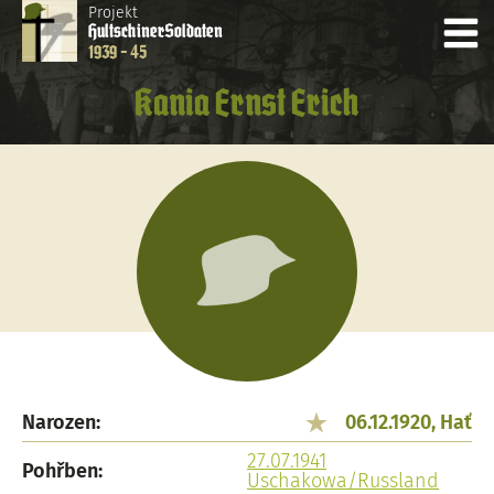
Projekt
Hultschiner
Soldaten
1939 - 45
Kania Ernst Erich
Narozen:
06.12.1920, Hať
27.07.1941
Pohřben:
Uschakowa/Russland