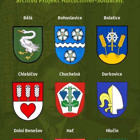
archivu Projekt Hultschiner-Soldaten.
Bělá
Bohuslavice
Bolatice
Chlebičov
Chuchelná
Darkovice
Dolní Benešov
Hať
Hlučín