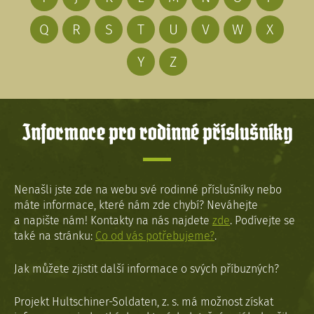
Q
R
S
T
U
V
W
X
Y
Z
Informace pro rodinné příslušníky
Nenašli jste zde na webu své rodinné příslušníky nebo
máte informace, které nám zde chybí? Neváhejte
a napište nám! Kontakty na nás najdete
zde
. Podívejte se
také na stránku:
Co od vás potřebujeme?
.
Jak můžete zjistit další informace o svých příbuzných?
Projekt Hultschiner-Soldaten, z. s. má možnost získat