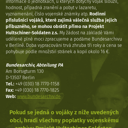
informace o jednotkách, u kterých dotyčný voják sloužil,
hodnost, případná zranění a pobyt v lazaretu,
vyznamenání, číslo vojenské známky atp.
Rodinní
příslušníci vojáků, které zajímá válečná služba jejich
příbuzného, se mohou obrátit přímo na Projekt
Hultschiner-Soldaten z.s.
My žádost na základě Vámi
udělené plné moci zpracujeme a podáme Bundesarchivu
v Berlíně. Doba vypracováni trvá zhruba tři roky a cena se
pohybuje podle množství stránek a kopií okolo 16 €.
Bundesarchiv, Abteilung PA
Am Borsigturm 130
D-13507 Berlin
Tel.:
+49 (030) 18 7770-1158
Fax:
+49 (030) 18 7770-1825
Web:
www.bundesarchiv.de
Pokud se jedná o vojáky z níže uvedených
obcí, hradí všechny poplatky vojenskému