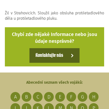
Žil v Strahovicích. Sloužil jako obsluha protiletadlového
děla u protiletadlového pluku.
Chybí zde nějaké Informace nebo jsou
údaje nesprávné?
Kontaktujte nás
Abecední seznam všech vojáků:
A
B
C
D
E
F
G
H
I
J
K
L
M
N
O
P