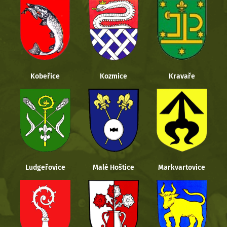
Kobeřice
Kozmice
Kravaře
Ludgeřovice
Malé Hoštice
Markvartovice