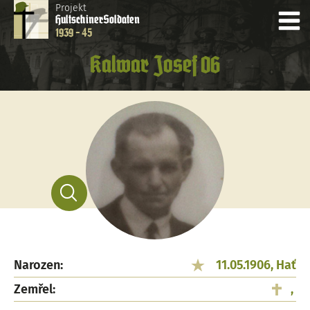
Projekt
Hultschiner
Soldaten
1939 - 45
Kalwar Josef 06
Narozen:
11.05.1906, Hať
Zemřel:
,