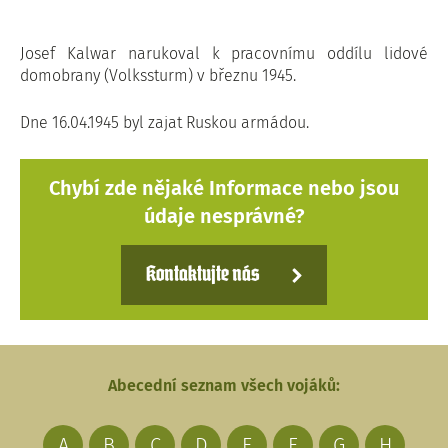
Josef Kalwar narukoval k pracovnímu oddílu lidové
domobrany (Volkssturm) v březnu 1945.
Dne 16.04.1945 byl zajat Ruskou armádou.
Chybí zde nějaké Informace nebo jsou
údaje nesprávné?
Kontaktujte nás
Abecední seznam všech vojáků:
A
B
C
D
E
F
G
H