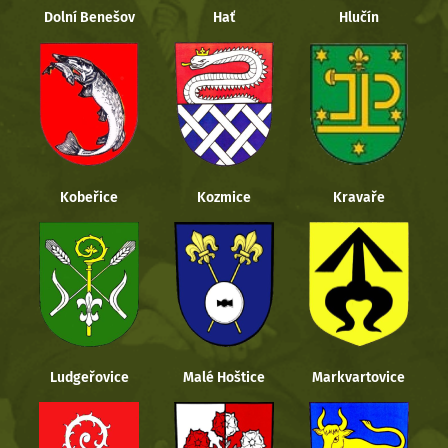
Dolní Benešov
Hať
Hlučín
Kobeřice
Kozmice
Kravaře
Ludgeřovice
Malé Hoštice
Markvartovice