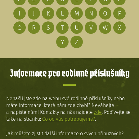
I
J
K
L
M
N
O
P
Q
R
S
T
U
V
W
X
Y
Z
Informace pro rodinné příslušníky
Nenašli jste zde na webu své rodinné příslušníky nebo
máte informace, které nám zde chybí? Neváhejte
a napište nám! Kontakty na nás najdete
zde
. Podívejte se
také na stránku:
Co od vás potřebujeme?
.
Jak můžete zjistit další informace o svých příbuzných?