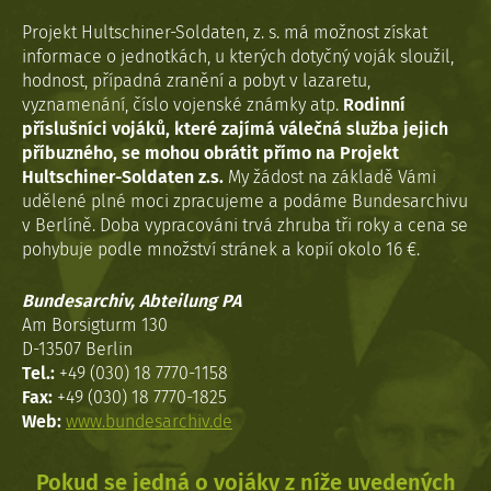
Projekt Hultschiner-Soldaten, z. s. má možnost získat
informace o jednotkách, u kterých dotyčný voják sloužil,
hodnost, případná zranění a pobyt v lazaretu,
vyznamenání, číslo vojenské známky atp.
Rodinní
příslušníci vojáků, které zajímá válečná služba jejich
příbuzného, se mohou obrátit přímo na Projekt
Hultschiner-Soldaten z.s.
My žádost na základě Vámi
udělené plné moci zpracujeme a podáme Bundesarchivu
v Berlíně. Doba vypracováni trvá zhruba tři roky a cena se
pohybuje podle množství stránek a kopií okolo 16 €.
Bundesarchiv, Abteilung PA
Am Borsigturm 130
D-13507 Berlin
Tel.:
+49 (030) 18 7770-1158
Fax:
+49 (030) 18 7770-1825
Web:
www.bundesarchiv.de
Pokud se jedná o vojáky z níže uvedených