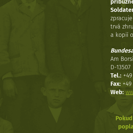
příbuzn
Soldaten
zpracuj
trvá zhr
a kopií o
Bundesa
Am Bors
D-13507 
Tel.:
+49 
Fax:
+49 
Web:
ww
Pokud 
popla