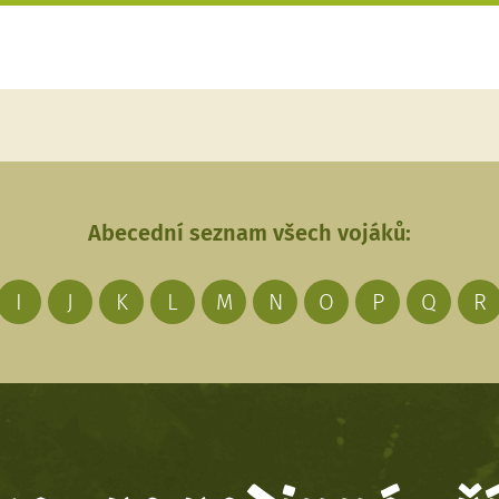
Abecední seznam všech vojáků:
I
J
K
L
M
N
O
P
Q
R