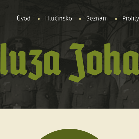
Úvod
Hlučínsko
Seznam
Profil
luza Joh