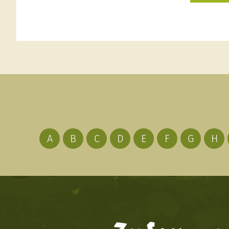
A
B
C
D
E
F
G
H