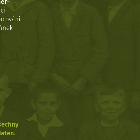
ner-
ci
acováni
ránek
všechny
daten.