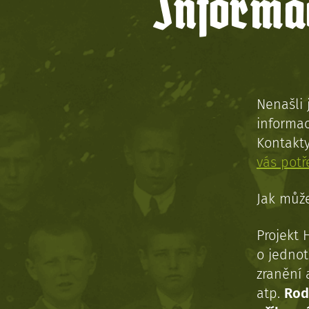
Informac
Nenašli 
informac
Kontakt
vás pot
Jak může
Projekt 
o jednot
zranění 
atp.
Rod