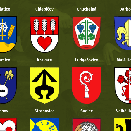
latice
Chlebičov
Chuchelná
Darko
zmice
Kravaře
Ludgeřovice
Malé Ho
ohov
Strahovice
Sudice
Velké H