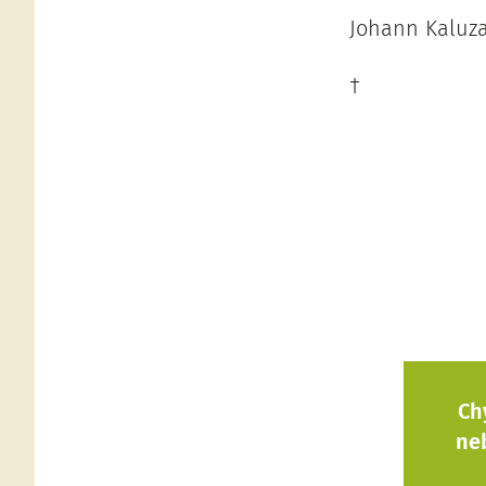
Johann Kaluza
†
Ch
ne