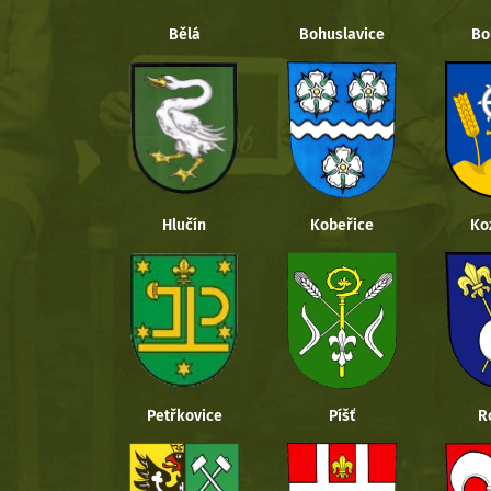
Bělá
Bohuslavice
Bo
Hlučín
Kobeřice
Ko
Petřkovice
Píšť
R