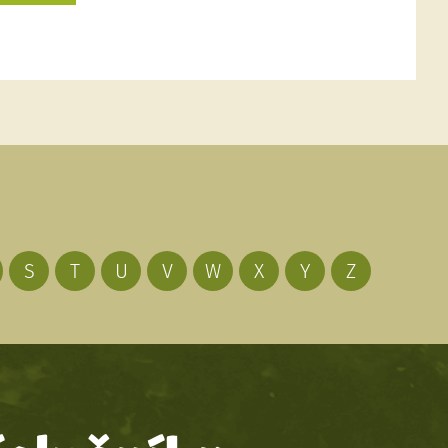
S
T
U
V
W
X
Y
Z