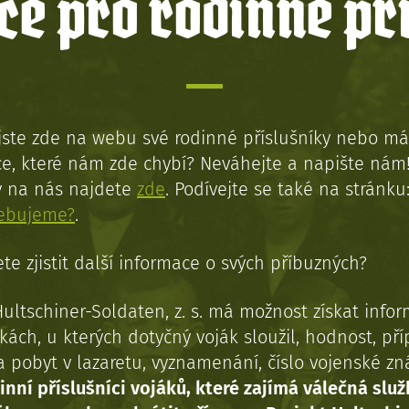
e pro rodinné př
jste zde na webu své rodinné příslušníky nebo má
e, které nám zde chybí? Neváhejte a napište nám
y na nás najdete
zde
. Podívejte se také na stránku
řebujeme?
.
te zjistit další informace o svých příbuzných?
Hultschiner-Soldaten, z. s. má možnost získat info
kách, u kterých dotyčný voják sloužil, hodnost, př
a pobyt v lazaretu, vyznamenání, číslo vojenské z
inní příslušníci vojáků, které zajímá válečná služ