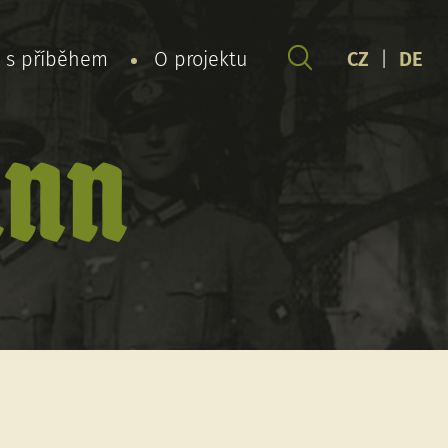
y s příběhem
O projektu
CZ
|
DE
ann