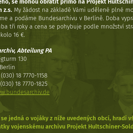
ého, se mohou obrátit přímo na Projekt Hultschi
 z.s.
My žádost na základě Vámi udělené plné mo
eme a podáme Bundesarchivu v Berlíně. Doba vypr
uba tři roky a cena se pohybuje podle množství st
kolo 16 €.
rchiv, Abteilung PA
igturm 130
Berlin
(030) 18 7770-1158
(030) 18 7770-1825
w.bundesarchiv.de
se jedná o vojáky z níže uvedených obcí, hradí 
tky vojenskému archivu Projekt Hultschiner-Sol