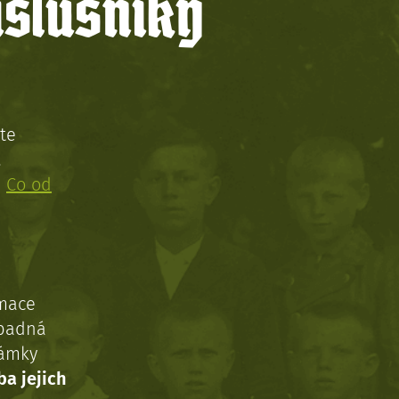
íslušníky
te
!
:
Co od
rmace
ípadná
námky
ba jejich