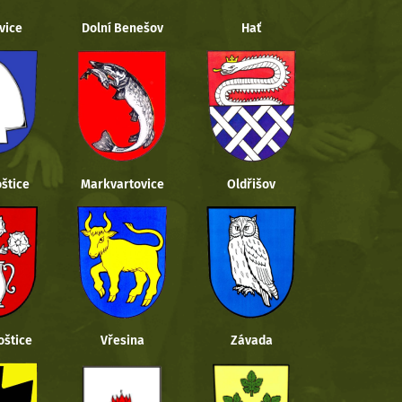
vice
Dolní Benešov
Hať
štice
Markvartovice
Oldřišov
oštice
Vřesina
Závada