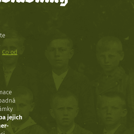
te
!
:
Co od
rmace
ípadná
námky
ba jejich
ner-