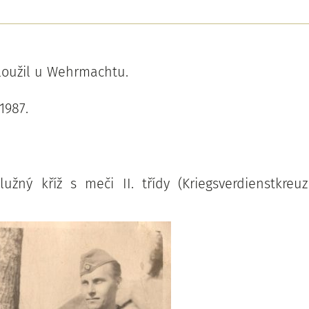
sloužil u Wehrmachtu.
1987.
:
lužný kříž s meči II. třídy (Kriegsverdienstkreu