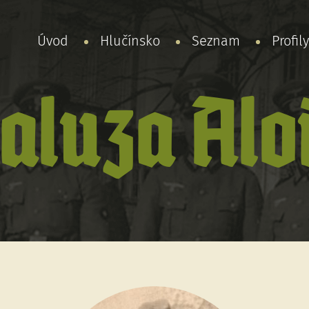
Úvod
Hlučínsko
Seznam
Profil
aluza Alo