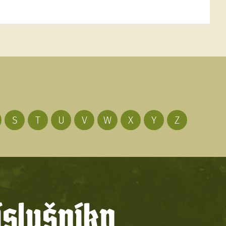
S
T
U
V
W
X
Y
Z
íslušníky