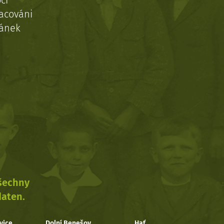
ci
acováni
ránek
všechny
daten.
vice
Dolní Benešov
Hať