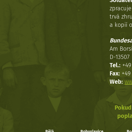
Soldaten
zpracuj
trvá zhr
a kopií o
Bundesa
Am Bors
D-13507 
Tel.:
+49 
Fax:
+49 
Web:
ww
Pokud 
popla
Bělá
Bohuslavice
Bo