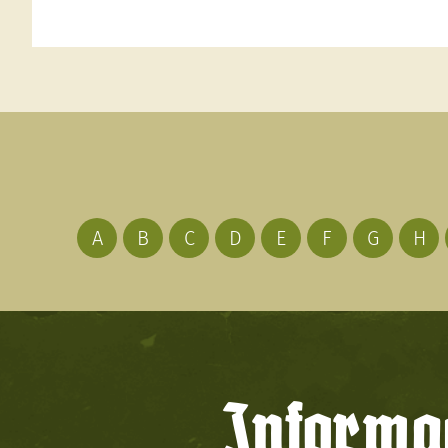
A
B
C
D
E
F
G
H
Informac