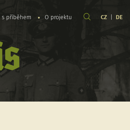
y s příběhem
O projektu
CZ
|
DE
is