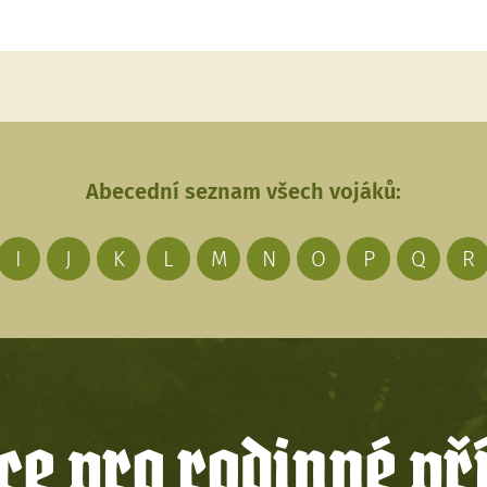
Abecední seznam všech vojáků:
I
J
K
L
M
N
O
P
Q
R
e pro rodinné př