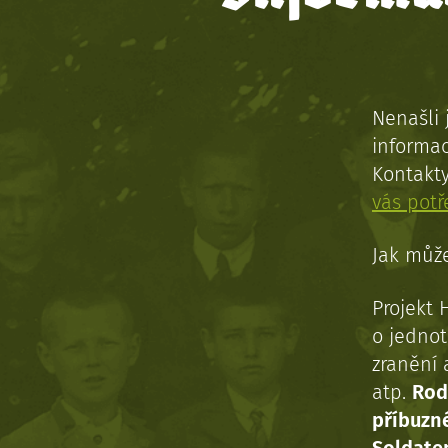
Nenašli 
informac
Kontakt
vás pot
Jak může
Projekt 
o jednot
zranění 
atp.
Rod
příbuzn