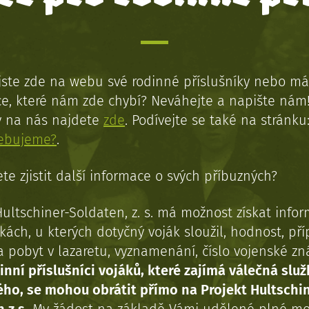
jste zde na webu své rodinné příslušníky nebo má
e, které nám zde chybí? Neváhejte a napište nám
y na nás najdete
zde
. Podívejte se také na stránku
řebujeme?
.
te zjistit další informace o svých příbuzných?
Hultschiner-Soldaten, z. s. má možnost získat info
kách, u kterých dotyčný voják sloužil, hodnost, př
a pobyt v lazaretu, vyznamenání, číslo vojenské z
inní příslušníci vojáků, které zajímá válečná služ
ého, se mohou obrátit přímo na Projekt Hultschi