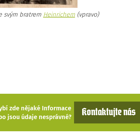
 se svým bratrem
Heinrichem
(vpravo)
ybí zde nějaké Informace
Kontaktujte nás
bo jsou údaje nesprávné?