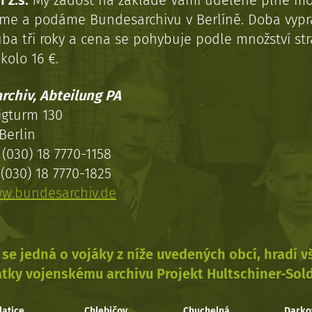
 z.s.
My žádost na základě Vámi udělené plné mo
eme a podáme Bundesarchivu v Berlíně. Doba vypr
uba tři roky a cena se pohybuje podle množství st
kolo 16 €.
rchiv, Abteilung PA
igturm 130
Berlin
(030) 18 7770-1158
(030) 18 7770-1825
w.bundesarchiv.de
se jedná o vojáky z níže uvedených obcí, hradí 
tky vojenskému archivu Projekt Hultschiner-Sol
latice
Chlebičov
Chuchelná
Darko