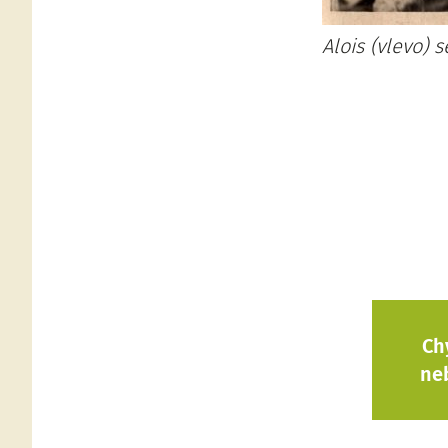
Alois (vlevo)
Ch
ne