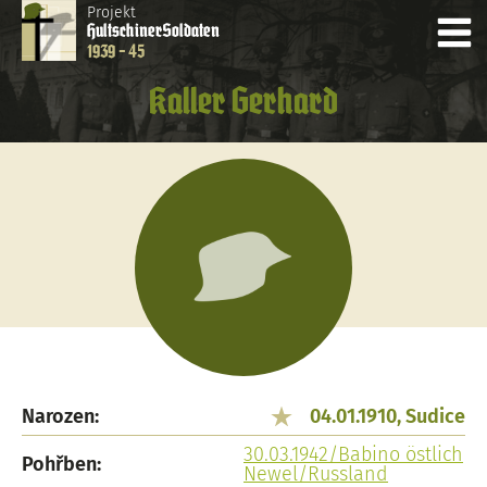
Projekt
Hultschiner
Soldaten
1939 - 45
Kaller Gerhard
Narozen:
04.01.1910, Sudice
30.03.1942/Babino östlich
Pohřben:
Newel/Russland