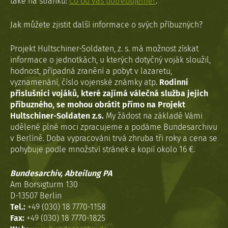
také na stránku:
Co od vás potřebujeme?
.
Jak můžete zjistit další informace o svých příbuzných?
Projekt Hultschiner-Soldaten, z. s. má možnost získat
informace o jednotkách, u kterých dotyčný voják sloužil,
hodnost, případná zranění a pobyt v lazaretu,
vyznamenání, číslo vojenské známky atp.
Rodinní
příslušníci vojáků, které zajímá válečná služba jejich
příbuzného, se mohou obrátit přímo na Projekt
Hultschiner-Soldaten z.s.
My žádost na základě Vámi
udělené plné moci zpracujeme a podáme Bundesarchivu
v Berlíně. Doba vypracováni trvá zhruba tři roky a cena se
pohybuje podle množství stránek a kopií okolo 16 €.
Bundesarchiv, Abteilung PA
Am Borsigturm 130
D-13507 Berlin
Tel.:
+49 (030) 18 7770-1158
Fax:
+49 (030) 18 7770-1825