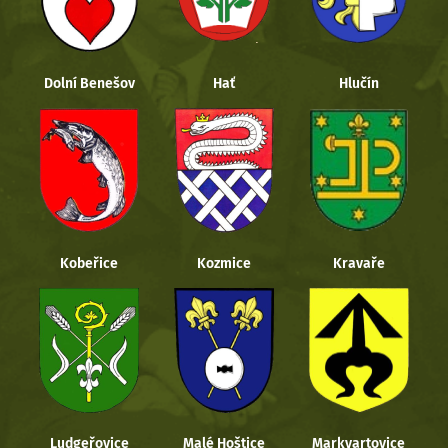
Dolní Benešov
Hať
Hlučín
Kobeřice
Kozmice
Kravaře
Ludgeřovice
Malé Hoštice
Markvartovice