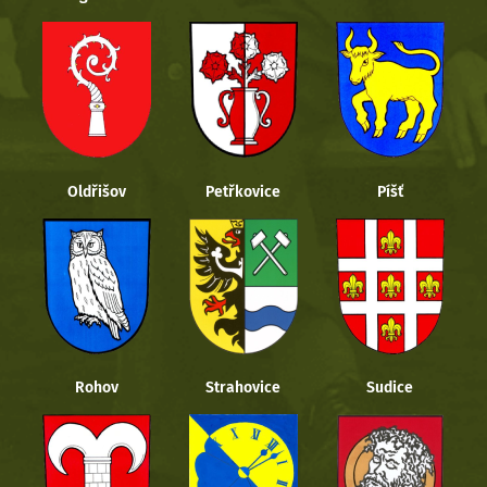
Oldřišov
Petřkovice
Píšť
Rohov
Strahovice
Sudice