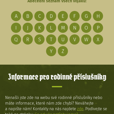
Abecední seznam všech vojáků:
A
B
C
D
E
F
G
H
I
J
K
L
M
N
O
P
Q
R
S
T
U
V
W
X
Y
Z
Informace pro rodinné příslušníky
Nenašli jste zde na webu své rodinné příslušníky nebo
máte informace, které nám zde chybí? Neváhejte
a napište nám! Kontakty na nás najdete
zde
. Podívejte se