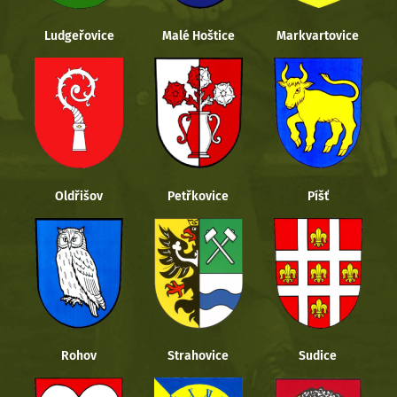
Ludgeřovice
Malé Hoštice
Markvartovice
Oldřišov
Petřkovice
Píšť
Rohov
Strahovice
Sudice