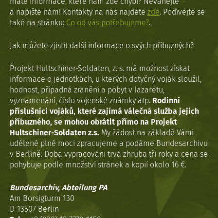
máte informace, které nám zde chybí? Neváhejte
a napište nám! Kontakty na nás najdete
zde
. Podívejte se
také na stránku:
Co od vás potřebujeme?
.
Jak můžete zjistit další informace o svých příbuzných?
Projekt Hultschiner-Soldaten, z. s. má možnost získat
informace o jednotkách, u kterých dotyčný voják sloužil,
hodnost, případná zranění a pobyt v lazaretu,
vyznamenání, číslo vojenské známky atp.
Rodinní
příslušníci vojáků, které zajímá válečná služba jejich
příbuzného, se mohou obrátit přímo na Projekt
Hultschiner-Soldaten z.s.
My žádost na základě Vámi
udělené plné moci zpracujeme a podáme Bundesarchivu
v Berlíně. Doba vypracováni trvá zhruba tři roky a cena se
pohybuje podle množství stránek a kopií okolo 16 €.
Bundesarchiv, Abteilung PA
Am Borsigturm 130
D-13507 Berlin