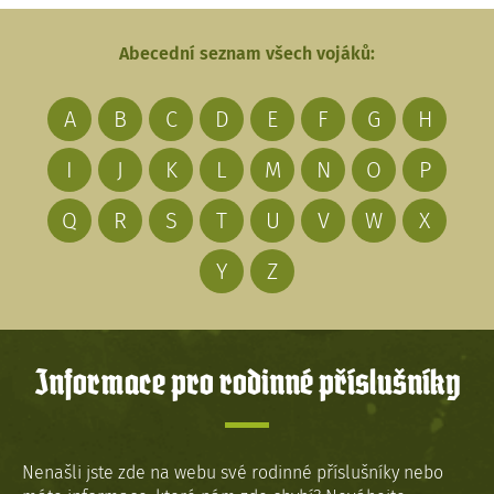
Abecední seznam všech vojáků:
A
B
C
D
E
F
G
H
I
J
K
L
M
N
O
P
Q
R
S
T
U
V
W
X
Y
Z
Informace pro rodinné příslušníky
Nenašli jste zde na webu své rodinné příslušníky nebo