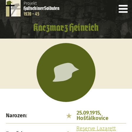
Projekt
Hultschiner
Soldaten
1939 - 45
Kaczmarz Heinrich
25.09.1915,
Narozen:
Hošťálkovice
Reserve Lazarett