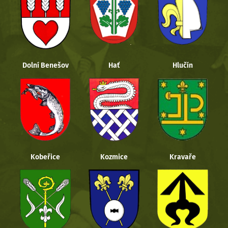
Dolní Benešov
Hať
Hlučín
Kobeřice
Kozmice
Kravaře