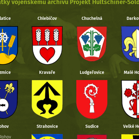
tky vojenskému archivu Projekt Hultschiner-Sol
latice
Chlebičov
Chuchelná
Darko
zmice
Kravaře
Ludgeřovice
Malé Ho
ohov
Strahovice
Sudice
Velké H