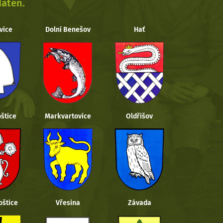
daten.
vice
Dolní Benešov
Hať
štice
Markvartovice
Oldřišov
oštice
Vřesina
Závada