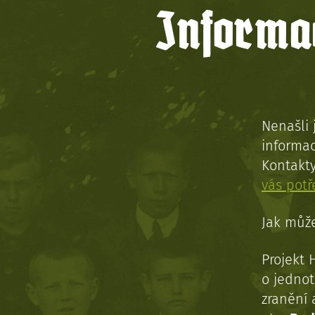
Informac
Nenašli 
informac
Kontakt
vás pot
Jak může
Projekt 
o jednot
zranění 