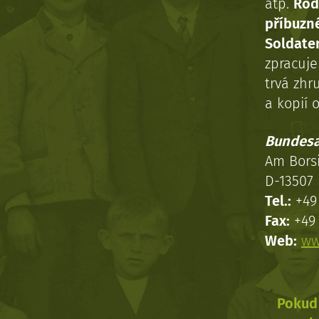
atp.
Rod
příbuzn
Soldaten
zpracuj
trvá zhr
a kopií o
Bundesa
Am Bors
D-13507 
Tel.:
+49 
Fax:
+49 
Web:
ww
Pokud 