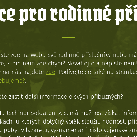
e pro rodinné př
jste zde na webu své rodinné příslušníky nebo má
e, které nám zde chybí? Neváhejte a napište nám
y na nás najdete
zde
. Podívejte se také na stránku
řebujeme?
.
te zjistit další informace o svých příbuzných?
Hultschiner-Soldaten, z. s. má možnost získat info
kách, u kterých dotyčný voják sloužil, hodnost, př
a pobyt v lazaretu, vyznamenání, číslo vojenské z