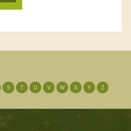
S
T
U
V
W
X
Y
Z