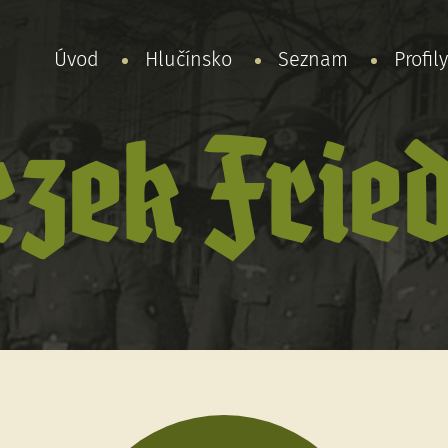
Úvod
Hlučínsko
Seznam
Profil
zek Frie