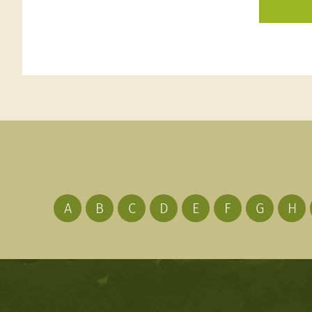
A
B
C
D
E
F
G
H