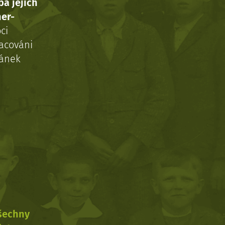
ba jejich
ner-
ci
acováni
ránek
všechny