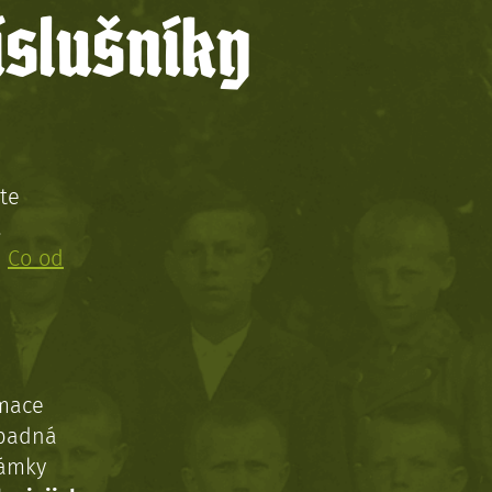
íslušníky
te
!
:
Co od
rmace
ípadná
námky