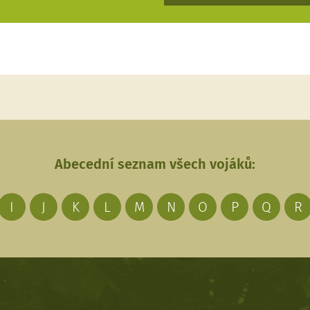
Abecední seznam všech vojáků:
I
J
K
L
M
N
O
P
Q
R