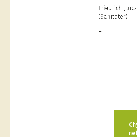
Friedrich Jur
(Sanitäter).
†
Ch
ne