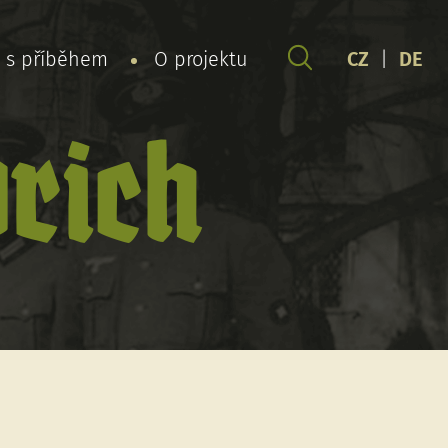
y s příběhem
O projektu
CZ
|
DE
drich