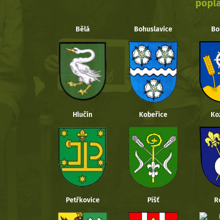
popla
Bělá
Bohuslavice
Bo
Hlučín
Kobeřice
Ko
Petřkovice
Píšť
R