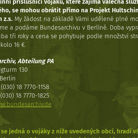
inní příslušníci vojáků, které zajímá válečná služ
ého, se mohou obrátit přímo na Projekt Hultschi
 z.s.
My žádost na základě Vámi udělené plné mo
eme a podáme Bundesarchivu v Berlíně. Doba vypr
uba tři roky a cena se pohybuje podle množství st
kolo 16 €.
rchiv, Abteilung PA
igturm 130
Berlin
(030) 18 7770-1158
(030) 18 7770-1825
w.bundesarchiv.de
se jedná o vojáky z níže uvedených obcí, hradí 