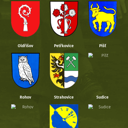
Oldřišov
Petřkovice
Píšť
Rohov
Strahovice
Sudice