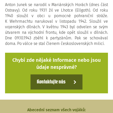
Anton Junek se narodil v Mariánských Horách (dnes část
Ostravy). Od roku 1931 žil ve Lhotce (Ellgoth). Od roku
1940 sloužil v obci u pomocné pohraniční stráže.
K Wehrmachtu narukoval v listopadu 1942. Sloužil ve
vojenských dílnách. V květnu 1943 byl odvelen se svým
útvarem na východní frontu, kde opět sloužil v dílnách.
Dne 09.10.1943 zběhl k partyzánům. Pak se schovával
doma. Po válce se stal členem československých milicí.
Chybí zde nějaké Informace nebo jsou
údaje nesprávné?
Kontaktujte nás
Abecední seznam všech vojáků: