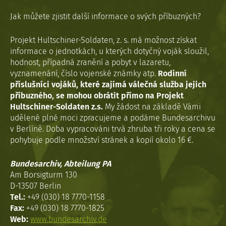
Jak můžete zjistit další informace o svých příbuzných?
Projekt Hultschiner-Soldaten, z. s. má možnost získat
informace o jednotkách, u kterých dotyčný voják sloužil,
hodnost, případná zranění a pobyt v lazaretu,
vyznamenání, číslo vojenské známky atp.
Rodinní
příslušníci vojáků, které zajímá válečná služba jejich
příbuzného, se mohou obrátit přímo na Projekt
Hultschiner-Soldaten z.s.
My žádost na základě Vámi
udělené plné moci zpracujeme a podáme Bundesarchivu
v Berlíně. Doba vypracováni trvá zhruba tři roky a cena se
pohybuje podle množství stránek a kopií okolo 16 €.
Bundesarchiv, Abteilung PA
Am Borsigturm 130
D-13507 Berlin
Tel.:
+49 (030) 18 7770-1158
Fax:
+49 (030) 18 7770-1825
Web:
www.bundesarchiv.de