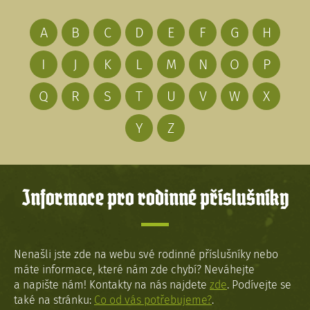
A
B
C
D
E
F
G
H
I
J
K
L
M
N
O
P
Q
R
S
T
U
V
W
X
Y
Z
Informace pro rodinné příslušníky
Nenašli jste zde na webu své rodinné příslušníky nebo
máte informace, které nám zde chybí? Neváhejte
a napište nám! Kontakty na nás najdete
zde
. Podívejte se
také na stránku:
Co od vás potřebujeme?
.