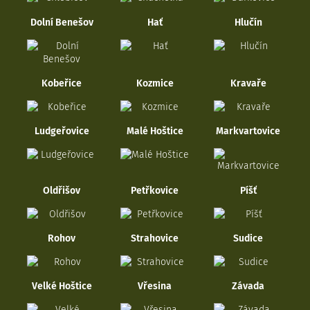
Dolní Benešov
Hať
Hlučín
Kobeřice
Kozmice
Kravaře
Ludgeřovice
Malé Hoštice
Markvartovice
Oldřišov
Petřkovice
Píšť
Rohov
Strahovice
Sudice
Velké Hoštice
Vřesina
Závada