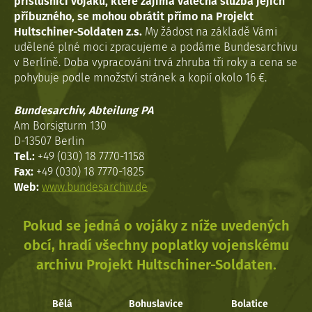
příslušníci vojáků, které zajímá válečná služba jejich
příbuzného, se mohou obrátit přímo na Projekt
Hultschiner-Soldaten z.s.
My žádost na základě Vámi
udělené plné moci zpracujeme a podáme Bundesarchivu
v Berlíně. Doba vypracováni trvá zhruba tři roky a cena se
pohybuje podle množství stránek a kopií okolo 16 €.
Bundesarchiv, Abteilung PA
Am Borsigturm 130
D-13507 Berlin
Tel.:
+49 (030) 18 7770-1158
Fax:
+49 (030) 18 7770-1825
Web:
www.bundesarchiv.de
Pokud se jedná o vojáky z níže uvedených
obcí, hradí všechny poplatky vojenskému
archivu Projekt Hultschiner-Soldaten.
Bělá
Bohuslavice
Bolatice