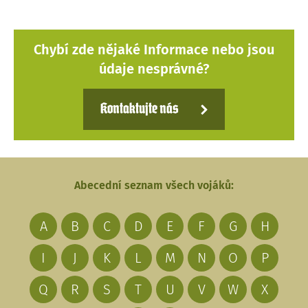
Chybí zde nějaké Informace nebo jsou
údaje nesprávné?
Kontaktujte nás
Abecední seznam všech vojáků:
A
B
C
D
E
F
G
H
I
J
K
L
M
N
O
P
Q
R
S
T
U
V
W
X