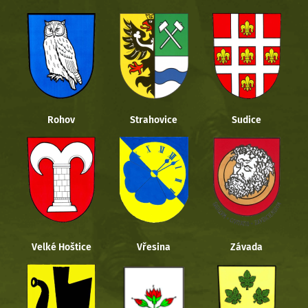
Rohov
Strahovice
Sudice
Velké Hoštice
Vřesina
Závada