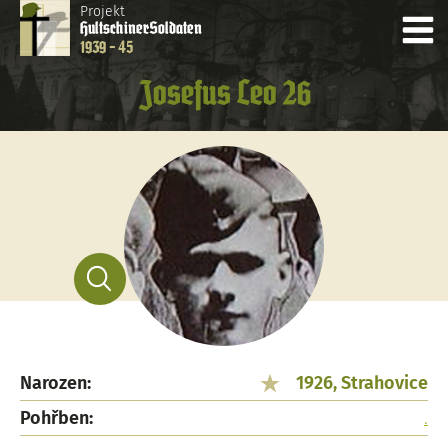
Projekt
Hultschiner
Soldaten
1939 - 45
Josefus Leo 26
Narozen:
1926, Strahovice
Pohřben:
.