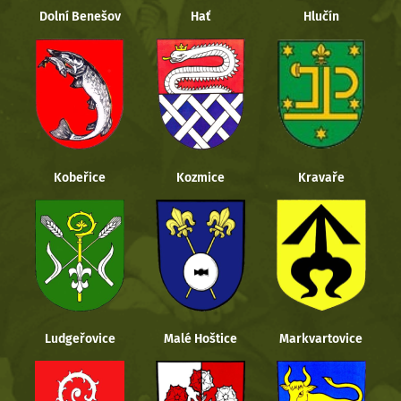
Dolní Benešov
Hať
Hlučín
Kobeřice
Kozmice
Kravaře
Ludgeřovice
Malé Hoštice
Markvartovice