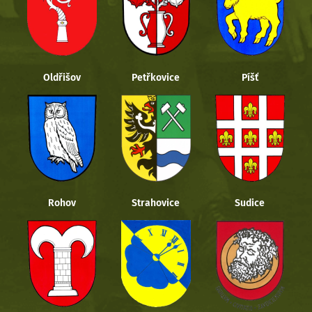
Oldřišov
Petřkovice
Píšť
Rohov
Strahovice
Sudice