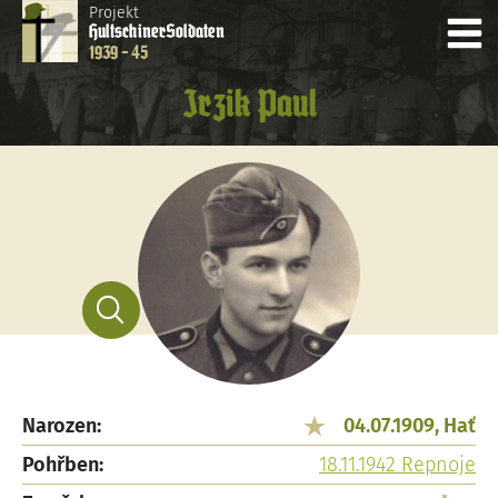
Projekt
Hultschiner
Soldaten
1939 - 45
Irzik Paul
Narozen:
04.07.1909, Hať
Pohřben:
18.11.1942 Repnoje