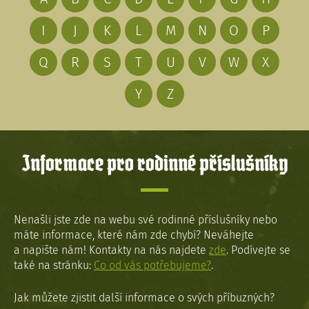
I
J
K
L
M
N
O
P
Q
R
S
T
U
V
W
X
Y
Z
Informace pro rodinné příslušníky
Nenašli jste zde na webu své rodinné příslušníky nebo
máte informace, které nám zde chybí? Neváhejte
a napište nám! Kontakty na nás najdete
zde
. Podívejte se
také na stránku:
Co od vás potřebujeme?
.
Jak můžete zjistit další informace o svých příbuzných?