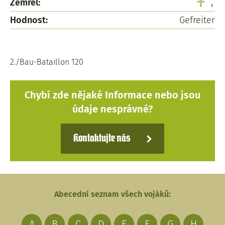
Zemřel:
,
Hodnost:
Gefreiter
2./Bau-Bataillon 120
Chybí zde nějaké Informace nebo jsou
údaje nesprávné?
Kontaktujte nás
Abecední seznam všech vojáků:
A
B
C
D
E
F
G
H