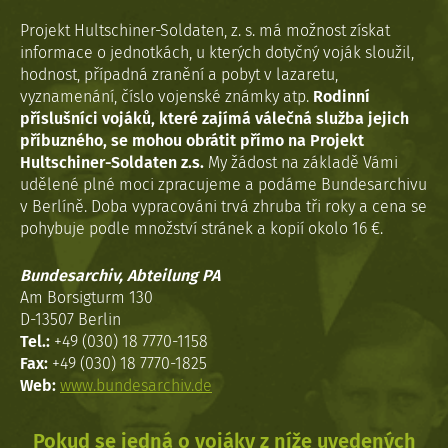
Projekt Hultschiner-Soldaten, z. s. má možnost získat
informace o jednotkách, u kterých dotyčný voják sloužil,
hodnost, případná zranění a pobyt v lazaretu,
vyznamenání, číslo vojenské známky atp.
Rodinní
příslušníci vojáků, které zajímá válečná služba jejich
příbuzného, se mohou obrátit přímo na Projekt
Hultschiner-Soldaten z.s.
My žádost na základě Vámi
udělené plné moci zpracujeme a podáme Bundesarchivu
v Berlíně. Doba vypracováni trvá zhruba tři roky a cena se
pohybuje podle množství stránek a kopií okolo 16 €.
Bundesarchiv, Abteilung PA
Am Borsigturm 130
D-13507 Berlin
Tel.:
+49 (030) 18 7770-1158
Fax:
+49 (030) 18 7770-1825
Web:
www.bundesarchiv.de
Pokud se jedná o vojáky z níže uvedených