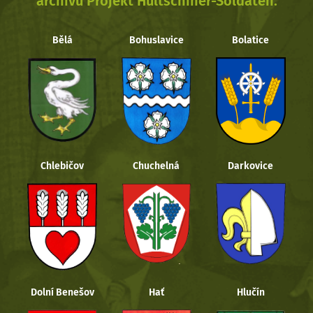
archivu Projekt Hultschiner-Soldaten.
Bělá
Bohuslavice
Bolatice
Chlebičov
Chuchelná
Darkovice
Dolní Benešov
Hať
Hlučín