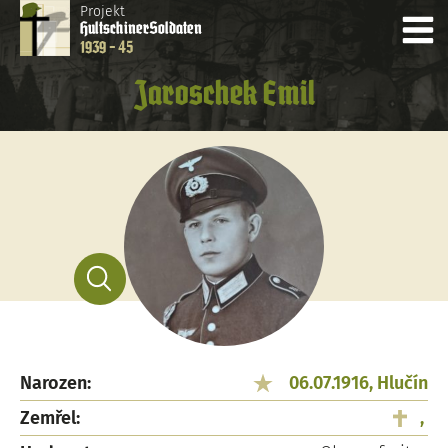
Projekt
Hultschiner
Soldaten
1939 - 45
Jaroschek Emil
Narozen:
06.07.1916, Hlučín
Zemřel:
,