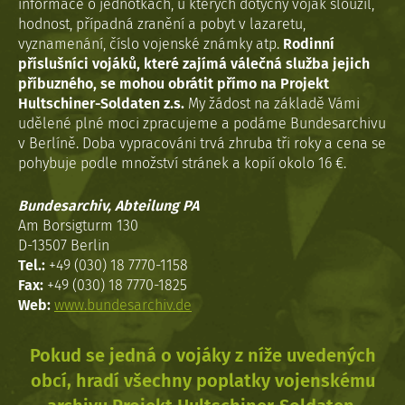
informace o jednotkách, u kterých dotyčný voják sloužil,
hodnost, případná zranění a pobyt v lazaretu,
vyznamenání, číslo vojenské známky atp.
Rodinní
příslušníci vojáků, které zajímá válečná služba jejich
příbuzného, se mohou obrátit přímo na Projekt
Hultschiner-Soldaten z.s.
My žádost na základě Vámi
udělené plné moci zpracujeme a podáme Bundesarchivu
v Berlíně. Doba vypracováni trvá zhruba tři roky a cena se
pohybuje podle množství stránek a kopií okolo 16 €.
Bundesarchiv, Abteilung PA
Am Borsigturm 130
D-13507 Berlin
Tel.:
+49 (030) 18 7770-1158
Fax:
+49 (030) 18 7770-1825
Web:
www.bundesarchiv.de
Pokud se jedná o vojáky z níže uvedených
obcí, hradí všechny poplatky vojenskému