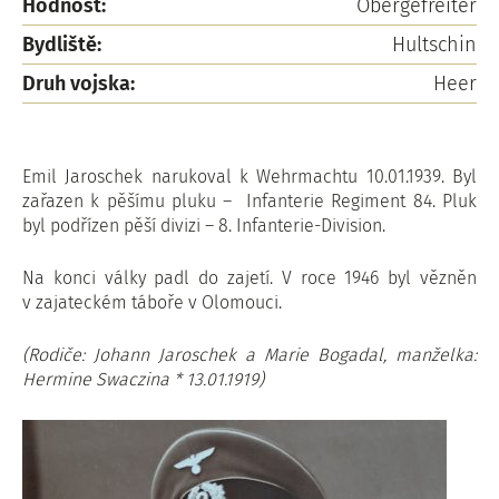
Hodnost:
Obergefreiter
Bydliště:
Hultschin
Druh vojska:
Heer
Emil Jaroschek narukoval k Wehrmachtu 10.01.1939. Byl
zařazen k pěšímu pluku – Infanterie Regiment 84. Pluk
byl podřízen pěší divizi – 8. Infanterie-Division.
Na konci války padl do zajetí. V roce 1946 byl vězněn
v zajateckém táboře v Olomouci.
(Rodiče: Johann Jaroschek a Marie Bogadal, manželka:
Hermine Swaczina * 13.01.1919)