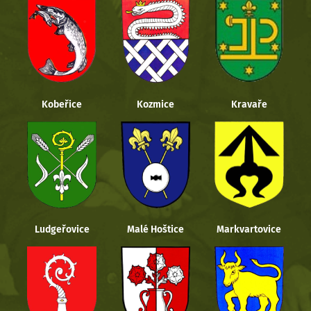
Kobeřice
Kozmice
Kravaře
Ludgeřovice
Malé Hoštice
Markvartovice