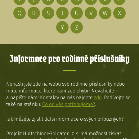
Q
R
S
T
U
V
W
X
Y
Z
Informace pro rodinné příslušníky
Nenašli jste zde na webu své rodinné příslušníky nebo
máte informace, které nám zde chybí? Neváhejte
a napište nám! Kontakty na nás najdete
zde
. Podívejte se
také na stránku:
Co od vás potřebujeme?
.
Jak můžete zjistit další informace o svých příbuzných?
Projekt Hultschiner-Soldaten, z. s. má možnost získat