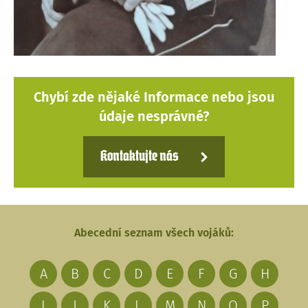
Chybí zde nějaké Informace nebo jsou
údaje nesprávné?
Kontaktujte nás
Abecední seznam všech vojáků:
A
B
C
D
E
F
G
H
I
J
K
L
M
N
O
P