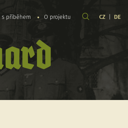
y s příběhem
O projektu
CZ
|
DE
hard