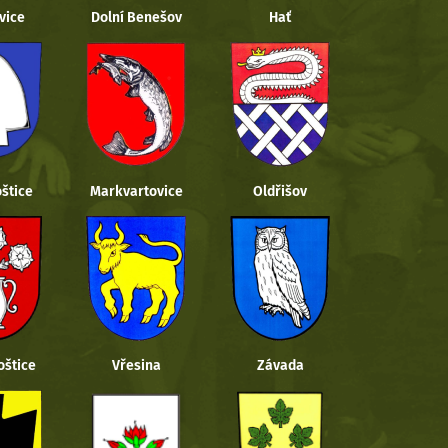
vice
Dolní Benešov
Hať
štice
Markvartovice
Oldřišov
oštice
Vřesina
Závada