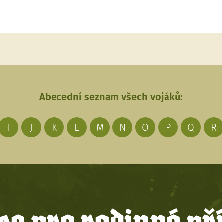
Abecední seznam všech vojáků:
I
J
K
L
M
N
O
P
Q
R