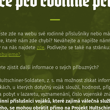
e pro rodinné př
jste zde na webu své rodinné příslušníky nebo má
e, které nám zde chybí? Neváhejte a napište nám
y na nás najdete
zde
. Podívejte se také na stránku
řebujeme?
.
te zjistit další informace o svých příbuzných?
Hultschiner-Soldaten, z. s. má možnost získat info
kách, u kterých dotyčný voják sloužil, hodnost, př
a pobyt v lazaretu, vyznamenání, číslo vojenské z
inní příslušníci vojáků, které zajímá válečná služ
ého, se mohou obrátit přímo na Projekt Hultschi