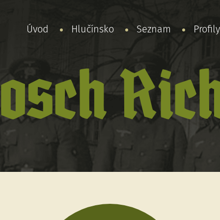
Úvod
Hlučínsko
Seznam
Profil
osch Ric