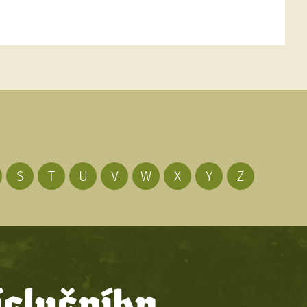
S
T
U
V
W
X
Y
Z