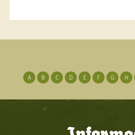
A
B
C
D
E
F
G
H