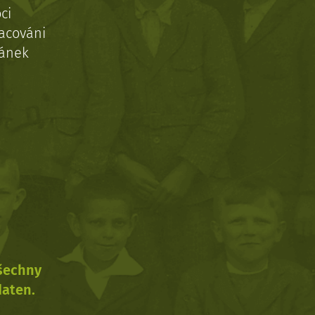
ci
acováni
ránek
všechny
daten.