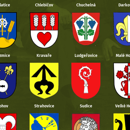
latice
Chlebičov
Chuchelná
Darko
zmice
Kravaře
Ludgeřovice
Malé Ho
ohov
Strahovice
Sudice
Velké H