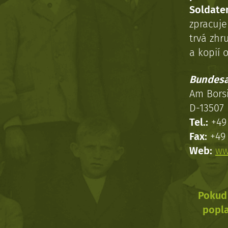
Soldaten
zpracuj
trvá zhr
a kopií o
Bundesa
Am Bors
D-13507 
Tel.:
+49 
Fax:
+49 
Web:
ww
Pokud 
popla