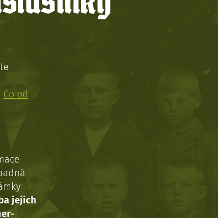
íslušníky
te
!
:
Co od
rmace
ípadná
námky
ba jejich
ner-