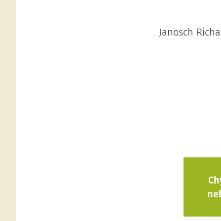
Janosch Richar
Ch
ne