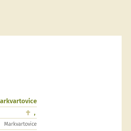
Markvartovice
,
Markvartovice