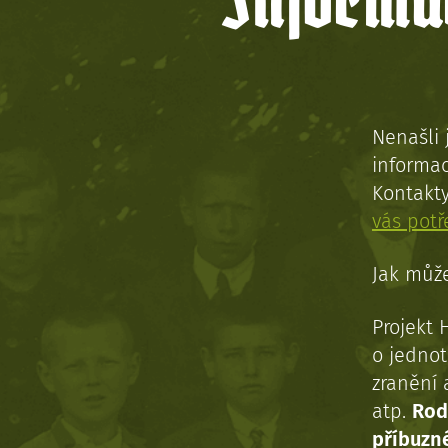
Informac
Nenašli 
informac
Kontakt
vás pot
Jak může
Projekt 
o jednot
zranění 
atp.
Rod
příbuzn