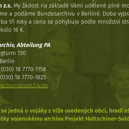
 z.s.
My žádost na základě Vámi udělené plné mo
eme a podáme Bundesarchivu v Berlíně. Doba vypr
uba tři roky a cena se pohybuje podle množství st
kolo 16 €.
rchiv, Abteilung PA
igturm 130
Berlin
(030) 18 7770-1158
(030) 18 7770-1825
w.bundesarchiv.de
se jedná o vojáky z níže uvedených obcí, hradí 
tky vojenskému archivu Projekt Hultschiner-Sol