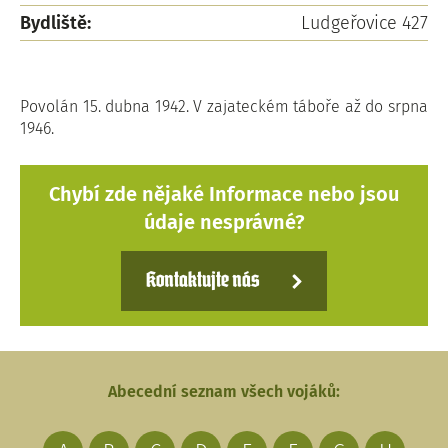
Bydliště:
Ludgeřovice 427
Povolán 15. dubna 1942. V zajateckém táboře až do srpna
1946.
Chybí zde nějaké Informace nebo jsou
údaje nesprávné?
Kontaktujte nás
Abecední seznam všech vojáků: