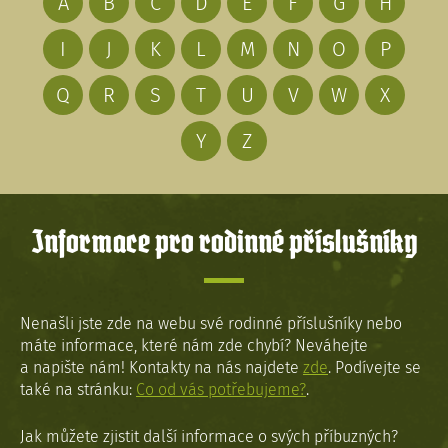
A
B
C
D
E
F
G
H
I
J
K
L
M
N
O
P
Q
R
S
T
U
V
W
X
Y
Z
Informace pro rodinné příslušníky
Nenašli jste zde na webu své rodinné příslušníky nebo
máte informace, které nám zde chybí? Neváhejte
a napište nám! Kontakty na nás najdete
zde
. Podívejte se
také na stránku:
Co od vás potřebujeme?
.
Jak můžete zjistit další informace o svých příbuzných?