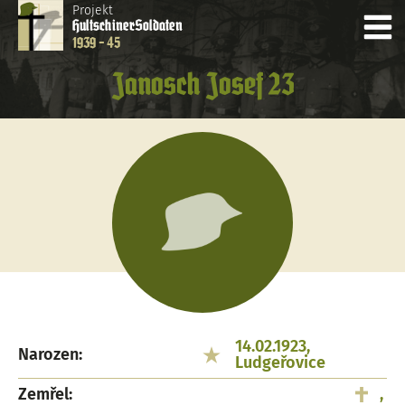
Projekt
Hultschiner
Soldaten
1939 - 45
Janosch Josef 23
14.02.1923,
Narozen:
Ludgeřovice
Zemřel:
,