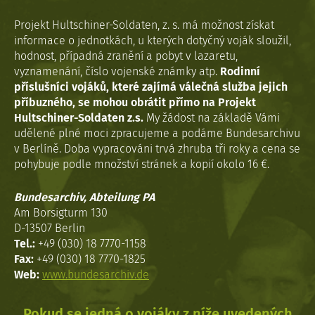
Projekt Hultschiner-Soldaten, z. s. má možnost získat
informace o jednotkách, u kterých dotyčný voják sloužil,
hodnost, případná zranění a pobyt v lazaretu,
vyznamenání, číslo vojenské známky atp.
Rodinní
příslušníci vojáků, které zajímá válečná služba jejich
příbuzného, se mohou obrátit přímo na Projekt
Hultschiner-Soldaten z.s.
My žádost na základě Vámi
udělené plné moci zpracujeme a podáme Bundesarchivu
v Berlíně. Doba vypracováni trvá zhruba tři roky a cena se
pohybuje podle množství stránek a kopií okolo 16 €.
Bundesarchiv, Abteilung PA
Am Borsigturm 130
D-13507 Berlin
Tel.:
+49 (030) 18 7770-1158
Fax:
+49 (030) 18 7770-1825
Web:
www.bundesarchiv.de
Pokud se jedná o vojáky z níže uvedených