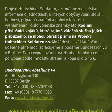
Projekt Hultschiner-Soldaten, z. s. má možnost získat
informace o jednotkách, u kterých dotyčný voják sloužil,
hodnost, případná zranění a pobyt v lazaretu,
vyznamenání, číslo vojenské známky atp.
Rodinní
příslušníci vojáků, které zajímá válečná služba jejich
příbuzného, se mohou obrátit přímo na Projekt
Hultschiner-Soldaten z.s.
My žádost na základě Vámi
udělené plné moci zpracujeme a podáme Bundesarchivu
v Berlíně. Doba vypracováni trvá zhruba tři roky a cena se
pohybuje podle množství stránek a kopií okolo 16 €.
Bundesarchiv, Abteilung PA
Am Borsigturm 130
D-13507 Berlin
Tel.:
+49 (030) 18 7770-1158
Fax:
+49 (030) 18 7770-1825
Web:
www.bundesarchiv.de
Pokud se jedná o vojáky z níže uvedených