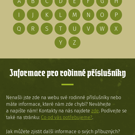
A
B
C
D
E
F
G
H
I
J
K
L
M
N
O
P
Q
R
S
T
U
V
W
X
Y
Z
Informace pro rodinné příslušníky
Nenašli jste zde na webu své rodinné příslušníky nebo
máte informace, které nám zde chybí? Neváhejte
a napište nám! Kontakty na nás najdete
zde
. Podívejte se
také na stránku:
Co od vás potřebujeme?
.
Jak můžete zjistit další informace o svých příbuzných?