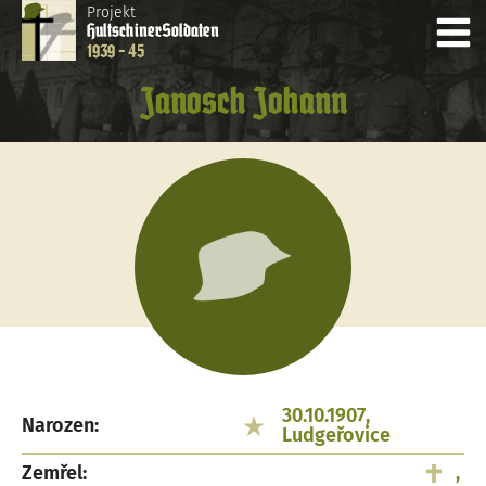
Projekt
Hultschiner
Soldaten
1939 - 45
Janosch Johann
30.10.1907,
Narozen:
Ludgeřovice
Zemřel:
,