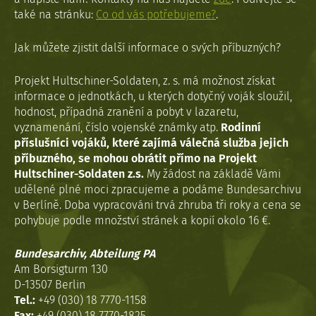
také na stránku:
Co od vás potřebujeme?
.
Jak můžete zjistit další informace o svých příbuzných?
Projekt Hultschiner-Soldaten, z. s. má možnost získat
informace o jednotkách, u kterých dotyčný voják sloužil,
hodnost, případná zranění a pobyt v lazaretu,
vyznamenání, číslo vojenské známky atp.
Rodinní
příslušníci vojáků, které zajímá válečná služba jejich
příbuzného, se mohou obrátit přímo na Projekt
Hultschiner-Soldaten z.s.
My žádost na základě Vámi
udělené plné moci zpracujeme a podáme Bundesarchivu
v Berlíně. Doba vypracováni trvá zhruba tři roky a cena se
pohybuje podle množství stránek a kopií okolo 16 €.
Bundesarchiv, Abteilung PA
Am Borsigturm 130
D-13507 Berlin
Tel.:
+49 (030) 18 7770-1158
Fax:
+49 (030) 18 7770-1825