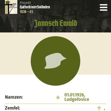
Projekt
Hultschiner
Soldaten
1939 - 45
Janosch Ewald
01.01.1926,
Narozen:
Ludgeřovice
Zemřel:
,