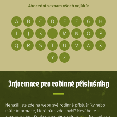
Abecední seznam všech vojáků:
A
B
C
D
E
F
G
H
I
J
K
L
M
N
O
P
Q
R
S
T
U
V
W
X
Y
Z
Informace pro rodinné příslušníky
Nenašli jste zde na webu své rodinné příslušníky nebo
máte informace, které nám zde chybí? Neváhejte
a napište nám! Kontakty na nás najdete
zde
. Podívejte se