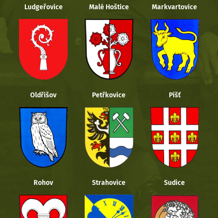
Ludgeřovice
Malé Hoštice
Markvartovice
Oldřišov
Petřkovice
Píšť
Rohov
Strahovice
Sudice