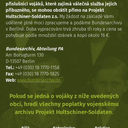
příslušníci vojáků, které zajímá válečná služba jejich
příbuzného, se mohou obrátit přímo na Projekt
Hultschiner-Soldaten z.s.
My žádost na základě Vámi
udělené plné moci zpracujeme a podáme Bundesarchivu
v Berlíně. Doba vypracováni trvá zhruba tři roky a cena se
pohybuje podle množství stránek a kopií okolo 16 €.
Bundesarchiv, Abteilung PA
Am Borsigturm 130
D-13507 Berlin
Tel.:
+49 (030) 18 7770-1158
Fax:
+49 (030) 18 7770-1825
Web:
www.bundesarchiv.de
Pokud se jedná o vojáky z níže uvedených
obcí, hradí všechny poplatky vojenskému
archivu Projekt Hultschiner-Soldaten.