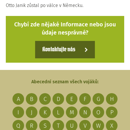
Otto Janik zůstal po válce v Německu.
Chybí zde nějaké Informace nebo jsou
údaje nesprávné?
Kontaktujte nás
Abecední seznam všech vojáků:
A
B
C
D
E
F
G
H
I
J
K
L
M
N
O
P
Q
R
S
T
U
V
W
X