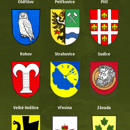
Oldřišov
Petřkovice
Píšť
Rohov
Strahovice
Sudice
Velké Hoštice
Vřesina
Závada