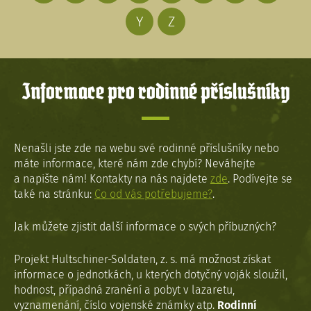
Y
Z
Informace pro rodinné příslušníky
Nenašli jste zde na webu své rodinné příslušníky nebo
máte informace, které nám zde chybí? Neváhejte
a napište nám! Kontakty na nás najdete
zde
. Podívejte se
také na stránku:
Co od vás potřebujeme?
.
Jak můžete zjistit další informace o svých příbuzných?
Projekt Hultschiner-Soldaten, z. s. má možnost získat
informace o jednotkách, u kterých dotyčný voják sloužil,
hodnost, případná zranění a pobyt v lazaretu,
vyznamenání, číslo vojenské známky atp.
Rodinní