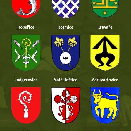
Kobeřice
Kozmice
Kravaře
Ludgeřovice
Malé Hoštice
Markvartovice