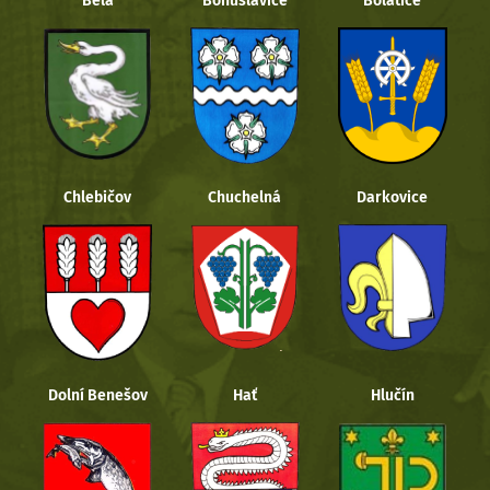
Bělá
Bohuslavice
Bolatice
Chlebičov
Chuchelná
Darkovice
Dolní Benešov
Hať
Hlučín