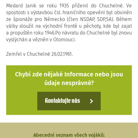
Medard Janik se roku 1935 přiženil do Chuchelné. Ve
spojitosti s výstavbou čsl. hraničního opevění byl obviněn
ze špionáže pro Německo (člen NSDAP, SDP,SA). Během
války sloužil na východní frontě u pěchoty, kde byl zajat
a propuštěn roku 1946.Po návratu do Chuchelné byl znovu
vyslýchán a vězněn v Olomouci.
Zemřel v Chuchelné 26.02.1961.
Chybí zde nějaké Informace nebo jsou
údaje nesprávné?
Kontaktujte nás
Abecední seznam všech vojáků: