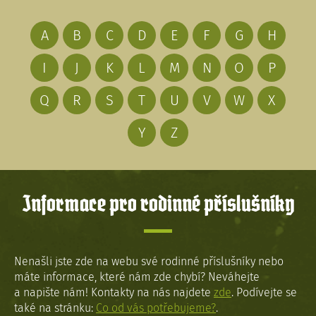
A
B
C
D
E
F
G
H
I
J
K
L
M
N
O
P
Q
R
S
T
U
V
W
X
Y
Z
Informace pro rodinné příslušníky
Nenašli jste zde na webu své rodinné příslušníky nebo
máte informace, které nám zde chybí? Neváhejte
a napište nám! Kontakty na nás najdete
zde
. Podívejte se
také na stránku:
Co od vás potřebujeme?
.