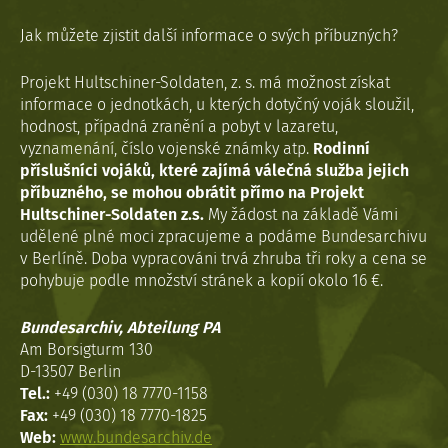
Jak můžete zjistit další informace o svých příbuzných?
Projekt Hultschiner-Soldaten, z. s. má možnost získat
informace o jednotkách, u kterých dotyčný voják sloužil,
hodnost, případná zranění a pobyt v lazaretu,
vyznamenání, číslo vojenské známky atp.
Rodinní
příslušníci vojáků, které zajímá válečná služba jejich
příbuzného, se mohou obrátit přímo na Projekt
Hultschiner-Soldaten z.s.
My žádost na základě Vámi
udělené plné moci zpracujeme a podáme Bundesarchivu
v Berlíně. Doba vypracováni trvá zhruba tři roky a cena se
pohybuje podle množství stránek a kopií okolo 16 €.
Bundesarchiv, Abteilung PA
Am Borsigturm 130
D-13507 Berlin
Tel.:
+49 (030) 18 7770-1158
Fax:
+49 (030) 18 7770-1825
Web:
www.bundesarchiv.de