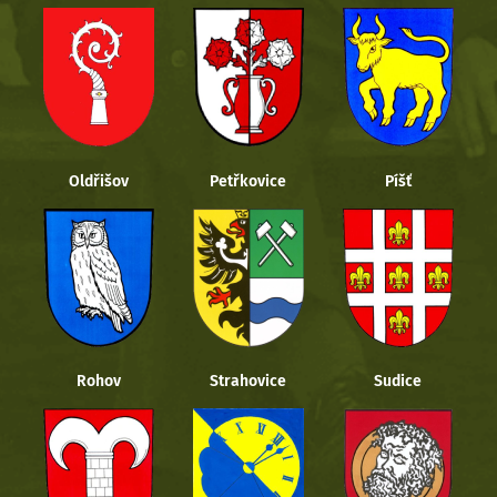
Oldřišov
Petřkovice
Píšť
Rohov
Strahovice
Sudice