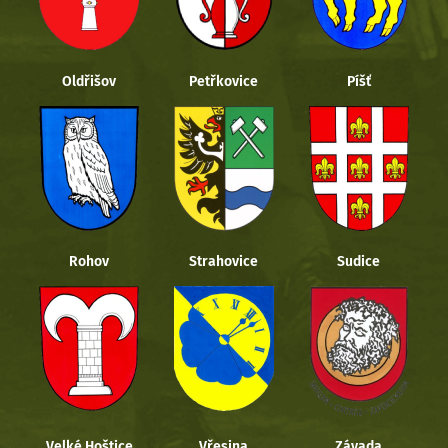
Oldřišov
Petřkovice
Píšť
Rohov
Strahovice
Sudice
Velké Hoštice
Vřesina
Závada