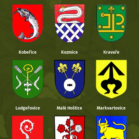
Kobeřice
Kozmice
Kravaře
Ludgeřovice
Malé Hoštice
Markvartovice