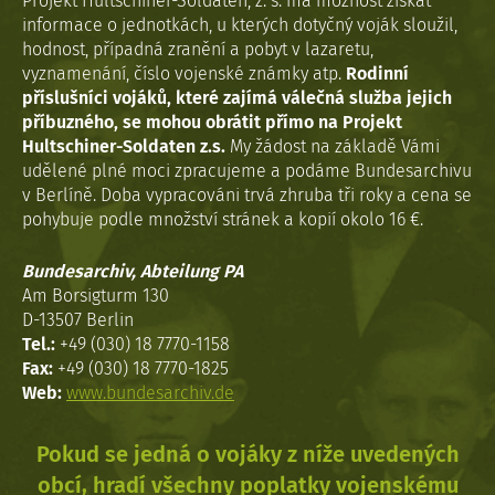
Projekt Hultschiner-Soldaten, z. s. má možnost získat
informace o jednotkách, u kterých dotyčný voják sloužil,
hodnost, případná zranění a pobyt v lazaretu,
vyznamenání, číslo vojenské známky atp.
Rodinní
příslušníci vojáků, které zajímá válečná služba jejich
příbuzného, se mohou obrátit přímo na Projekt
Hultschiner-Soldaten z.s.
My žádost na základě Vámi
udělené plné moci zpracujeme a podáme Bundesarchivu
v Berlíně. Doba vypracováni trvá zhruba tři roky a cena se
pohybuje podle množství stránek a kopií okolo 16 €.
Bundesarchiv, Abteilung PA
Am Borsigturm 130
D-13507 Berlin
Tel.:
+49 (030) 18 7770-1158
Fax:
+49 (030) 18 7770-1825
Web:
www.bundesarchiv.de
Pokud se jedná o vojáky z níže uvedených
obcí, hradí všechny poplatky vojenskému