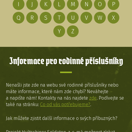
I
J
K
L
M
N
O
P
Q
R
S
T
U
V
W
X
Y
Z
Informace pro rodinné příslušníky
Nenašli jste zde na webu své rodinné příslušníky nebo
máte informace, které nám zde chybí? Neváhejte
a napište nám! Kontakty na nás najdete
zde
. Podívejte se
také na stránku:
Co od vás potřebujeme?
.
Jak můžete zjistit další informace o svých příbuzných?