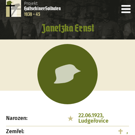
Projekt
Hultschiner
Soldaten
1939 - 45
Janetzka Ernst
22.06.1923,
Narozen:
Ludgeřovice
Zemřel:
,