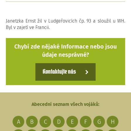
Janetzka Ernst žil v Ludgeřovicích čp. 93 a sloužil u WH.
Byl v zajetí ve Francii.
Chybí zde nějaké Informace nebo jsou
údaje nesprávné?
Kontaktujte nás
Abecední seznam všech vojáků:
A
B
C
D
E
F
G
H