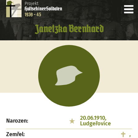
Projekt
Hultschiner
Soldaten
1939 - 45
Janetzka Bernhard
20.06.1910,
Narozen:
Ludgeřovice
Zemřel:
,