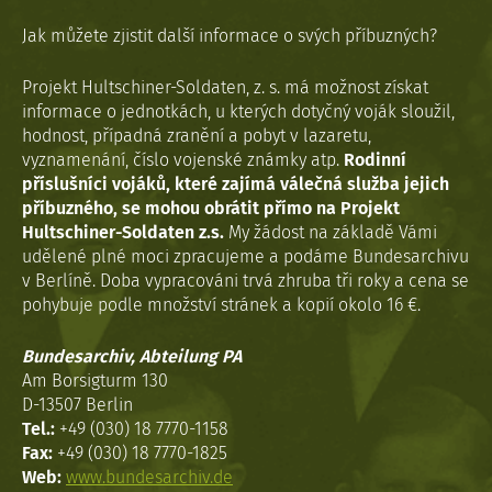
Jak můžete zjistit další informace o svých příbuzných?
Projekt Hultschiner-Soldaten, z. s. má možnost získat
informace o jednotkách, u kterých dotyčný voják sloužil,
hodnost, případná zranění a pobyt v lazaretu,
vyznamenání, číslo vojenské známky atp.
Rodinní
příslušníci vojáků, které zajímá válečná služba jejich
příbuzného, se mohou obrátit přímo na Projekt
Hultschiner-Soldaten z.s.
My žádost na základě Vámi
udělené plné moci zpracujeme a podáme Bundesarchivu
v Berlíně. Doba vypracováni trvá zhruba tři roky a cena se
pohybuje podle množství stránek a kopií okolo 16 €.
Bundesarchiv, Abteilung PA
Am Borsigturm 130
D-13507 Berlin
Tel.:
+49 (030) 18 7770-1158
Fax:
+49 (030) 18 7770-1825
Web:
www.bundesarchiv.de