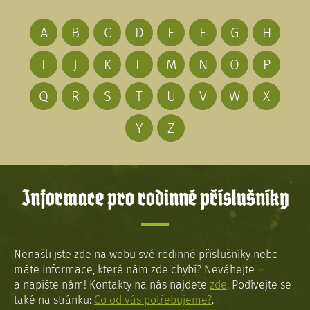
A
B
C
D
E
F
G
H
I
J
K
L
M
N
O
P
Q
R
S
T
U
V
W
X
Y
Z
Informace pro rodinné příslušníky
Nenašli jste zde na webu své rodinné příslušníky nebo
máte informace, které nám zde chybí? Neváhejte
a napište nám! Kontakty na nás najdete
zde
. Podívejte se
také na stránku:
Co od vás potřebujeme?
.