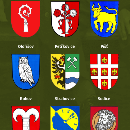
Oldřišov
Petřkovice
Píšť
Rohov
Strahovice
Sudice