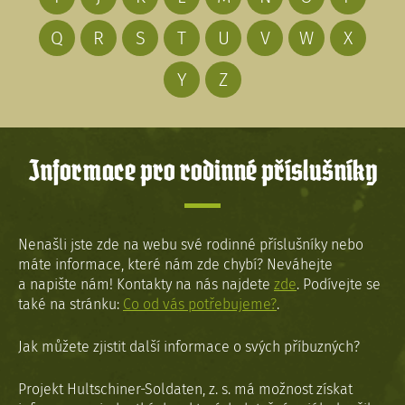
Q
R
S
T
U
V
W
X
Y
Z
Informace pro rodinné příslušníky
Nenašli jste zde na webu své rodinné příslušníky nebo
máte informace, které nám zde chybí? Neváhejte
a napište nám! Kontakty na nás najdete
zde
. Podívejte se
také na stránku:
Co od vás potřebujeme?
.
Jak můžete zjistit další informace o svých příbuzných?
Projekt Hultschiner-Soldaten, z. s. má možnost získat