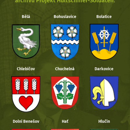
archivu Projekt Hultschiner-Soldaten.
Bělá
Bohuslavice
Bolatice
Chlebičov
Chuchelná
Darkovice
Dolní Benešov
Hať
Hlučín