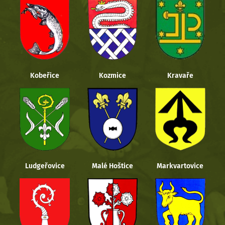
Kobeřice
Kozmice
Kravaře
Ludgeřovice
Malé Hoštice
Markvartovice