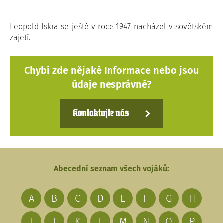
Leopold Iskra se ještě v roce 1947 nacházel v sovětském
zajetí.
Chybí zde nějaké Informace nebo jsou
údaje nesprávné?
Kontaktujte nás
Abecední seznam všech vojáků:
A
B
C
D
E
F
G
H
I
J
K
L
M
N
O
P