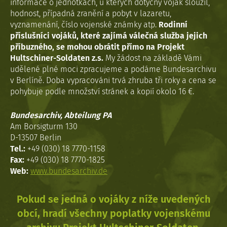
informace o jednotkách, u kterých dotyčný voják sloužil,
hodnost, případná zranění a pobyt v lazaretu,
vyznamenání, číslo vojenské známky atp.
Rodinní
příslušníci vojáků, které zajímá válečná služba jejich
příbuzného, se mohou obrátit přímo na Projekt
Hultschiner-Soldaten z.s.
My žádost na základě Vámi
udělené plné moci zpracujeme a podáme Bundesarchivu
v Berlíně. Doba vypracováni trvá zhruba tři roky a cena se
pohybuje podle množství stránek a kopií okolo 16 €.
Bundesarchiv, Abteilung PA
Am Borsigturm 130
D-13507 Berlin
Tel.:
+49 (030) 18 7770-1158
Fax:
+49 (030) 18 7770-1825
Web:
www.bundesarchiv.de
Pokud se jedná o vojáky z níže uvedených
obcí, hradí všechny poplatky vojenskému